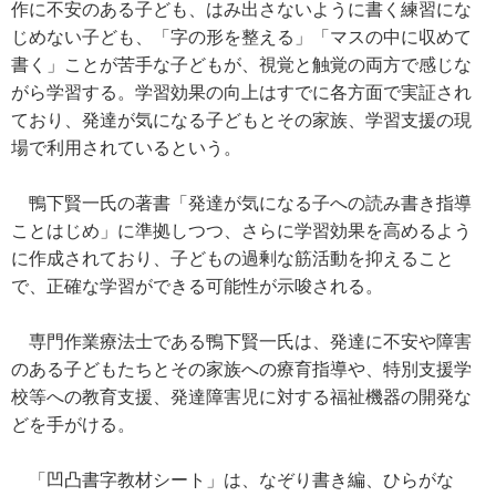
作に不安のある子ども、はみ出さないように書く練習にな
じめない子ども、「字の形を整える」「マスの中に収めて
書く」ことが苦手な子どもが、視覚と触覚の両方で感じな
がら学習する。学習効果の向上はすでに各方面で実証され
ており、発達が気になる子どもとその家族、学習支援の現
場で利用されているという。
鴨下賢一氏の著書「発達が気になる子への読み書き指導
ことはじめ」に準拠しつつ、さらに学習効果を高めるよう
に作成されており、子どもの過剰な筋活動を抑えること
で、正確な学習ができる可能性が示唆される。
専門作業療法士である鴨下賢一氏は、発達に不安や障害
のある子どもたちとその家族への療育指導や、特別支援学
校等への教育支援、発達障害児に対する福祉機器の開発な
どを手がける。
「凹凸書字教材シート」は、なぞり書き編、ひらがな