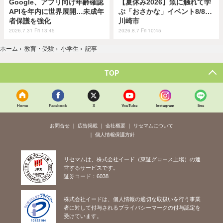
Google、アプリ向け年齢確認
【夏休み2026】魚に触れて学
APIを年内に世界展開…未成年
ぶ「おさかな」イベント8/8…
者保護を強化
川崎市
2026.7.31 Fri 13:45
2026.8.7 Fri 10:45
ホーム
›
教育・受験
›
小学生
›
記事
TOP
Home
Facebook
X
YouTube
Instagram
line
お問合せ
広告掲載
会社概要
リセマムについて
個人情報保護方針
リセマムは、株式会社イード（東証グロース上場）の運
営するサービスです。
証券コード：6038
株式会社イードは、個人情報の適切な取扱いを行う事業
者に対して付与されるプライバシーマークの付与認定を
受けています。