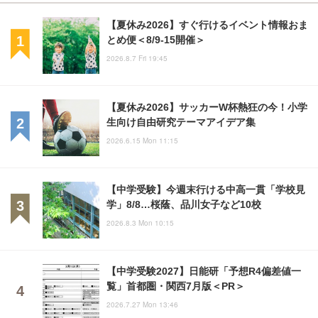
【夏休み2026】すぐ行けるイベント情報おま
とめ便＜8/9-15開催＞
2026.8.7 Fri 19:45
【夏休み2026】サッカーW杯熱狂の今！小学
生向け自由研究テーマアイデア集
2026.6.15 Mon 11:15
【中学受験】今週末行ける中高一貫「学校見
学」8/8…桜蔭、品川女子など10校
2026.8.3 Mon 10:15
【中学受験2027】日能研「予想R4偏差値一
覧」首都圏・関西7月版＜PR＞
2026.7.27 Mon 13:46