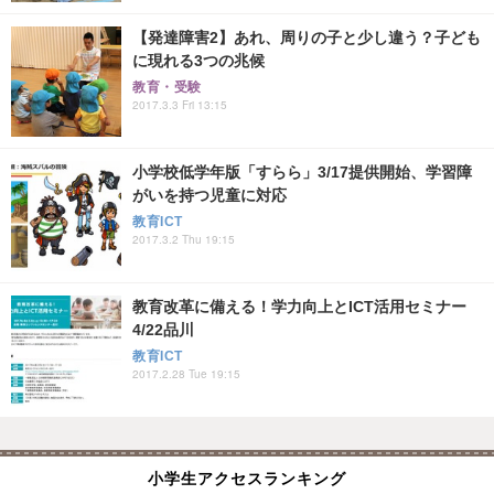
【発達障害2】あれ、周りの子と少し違う？子ども
に現れる3つの兆候
教育・受験
2017.3.3 Fri 13:15
小学校低学年版「すらら」3/17提供開始、学習障
がいを持つ児童に対応
教育ICT
2017.3.2 Thu 19:15
教育改革に備える！学力向上とICT活用セミナー
4/22品川
教育ICT
2017.2.28 Tue 19:15
小学生アクセスランキング