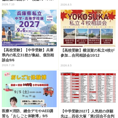
2026.7.10
2026.8.5
【高校受験】【中学受験】兵庫
【高校受験】横須賀の私立4校が
県内の私立31校が集結、個別相
参加…合同相談会10/12
談会9/6
2026.7.28
2026.8.5
医療✕消防、縫合デモやAED講
【中学受験2027】人気校の併願
習も「おしごと体験博」9/5
先は…四谷大塚「第2回合不合判