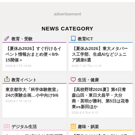
advertisement
NEWS CATEGORY
教育・受験
教育ICT
【夏休み2026】すぐ行けるイ
【夏休み2026】東大メタバー
ベント情報おまとめ便＜8/9-
ス工学部、生成AIなどジュニ
15開催＞
ア講座6選
2026.8.7 Fri 19:45
2026.7.30 Thu 11:15
教育イベント
生活・健康
東京都市大「科学体験教室」
【高校野球2026夏】第4日青
24の実験企画…小中向け9/6
森山田・東日大昌平・大分
商・英明が勝利、第5日は花巻
2026.8.7 Fri 18:15
東vs新田ほか
2026.8.9 Sun 9:15
デジタル生活
趣味・娯楽