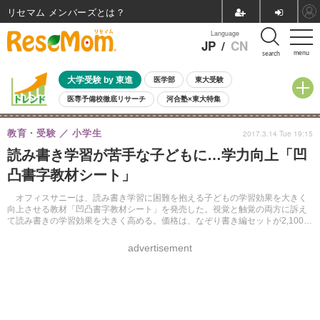
リセマム メンバーズ
Language
JP
/
CN
menu
search
大学受験 by 東進
医学部
東大受験
医専予備校徹底リサーチ
河合塾×東大特集
親子で考える大学選び
高校受験
中学受験
小学校受験
教育・受験
小学生
2017.3.14 Tue 19:15
共通テスト
夏休み
8月開催学校説明会・相談会
読み書き学習が苦手な子どもに…学力向上「凹
8月開催イベント・WS
全国公立高校 過去問
人気記事
凸書字教材シート」
自由研究教材（小学生向け）
自由研究教材（中学生向け）
ランキング
オフィスサニーは、読み書き学習に困難を抱える子どもの学習効果を大きく
向上させる教材「凹凸書字教材シート」を発売した。視覚と触覚の両方に訴え
て読み書きの学習効果を大きく高める。価格は、なぞり書き編セットが2,100円
（税別）。
advertisement