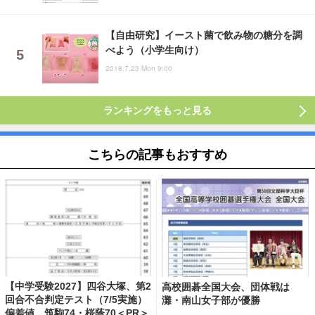
【自由研究】イースト菌で飲み物の糖分を調
べよう（小学生向け）
2018.7.23 Mon 9:00
ランキングをもっと見る
こちらの記事もおすすめ
【中学受験2027】四谷大塚、第2
高校囲碁全国大会、団体戦は
回合不合判定テスト（7/5実施）
灘・南山女子部が優勝
偏差値…筑駒74・桜蔭70＜PR＞