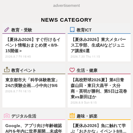
advertisement
NEWS CATEGORY
教育・受験
教育ICT
【夏休み2026】すぐ行けるイ
【夏休み2026】東大メタバー
ベント情報おまとめ便＜8/9-
ス工学部、生成AIなどジュニ
15開催＞
ア講座6選
2026.8.7 Fri 19:45
2026.7.30 Thu 11:15
教育イベント
生活・健康
東京都市大「科学体験教室」
【高校野球2026夏】第4日青
24の実験企画…小中向け9/6
森山田・東日大昌平・大分
商・英明が勝利、第5日は花巻
2026.8.7 Fri 18:15
東vs新田ほか
2026.8.9 Sun 9:15
デジタル生活
趣味・娯楽
Google、アプリ向け年齢確認
【夏休み2026】魚に触れて学
APIを年内に世界展開…未成年
ぶ「おさかな」イベント8/8…