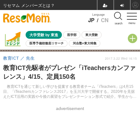
リセマム メンバーズ
Language
JP
/
CN
menu
search
大学受験 by 東進
医学部
東大受験
医専予備校徹底リサーチ
河合塾×東大特集
親子で考える大学選び
高校受験
中学受験
小学校受験
教育ICT
先生
2017.3.22 Wed 16:15
共通テスト
夏休み
8月開催学校説明会・相談会
教育ICT先駆者がプレゼン「iTeachersカンファ
8月開催イベント・WS
全国公立高校 過去問
人気記事
レンス」4/15、定員150名
自由研究教材（小学生向け）
自由研究教材（中学生向け）
ランキング
教育ICTを通じて新しい学びを提案する教育者チーム「iTeachers」は4月15
日、「iTeachersカンファレンス2017」を玉川大学で開催する。2020年を見据
えたICT活用の実践や今後の展望をプレゼンテーション形式で紹介。学生からの
質問にも答える。定員150名、参加無料。
advertisement