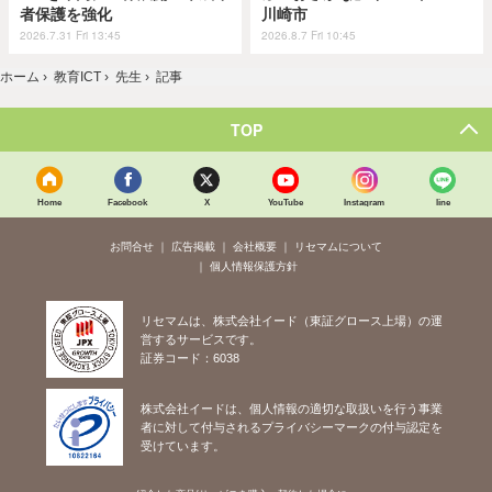
者保護を強化
川崎市
2026.7.31 Fri 13:45
2026.8.7 Fri 10:45
ホーム
›
教育ICT
›
先生
›
記事
TOP
Home
Facebook
X
YouTube
Instagram
line
お問合せ
広告掲載
会社概要
リセマムについて
個人情報保護方針
リセマムは、株式会社イード（東証グロース上場）の運
営するサービスです。
証券コード：6038
株式会社イードは、個人情報の適切な取扱いを行う事業
者に対して付与されるプライバシーマークの付与認定を
受けています。