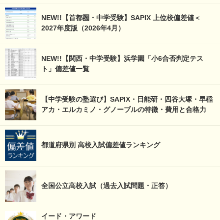
NEW!!【首都圏・中学受験】SAPIX 上位校偏差値＜
2027年度版（2026年4月）
NEW!!【関西・中学受験】浜学園「小6合否判定テス
ト」偏差値一覧
【中学受験の塾選び】SAPIX・日能研・四谷大塚・早稲
アカ・エルカミノ・グノーブルの特徴・費用と合格力
都道府県別 高校入試偏差値ランキング
全国公立高校入試（過去入試問題・正答）
イード・アワード