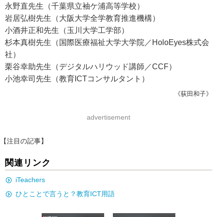
永野直先生（千葉県立袖ケ浦高等学校）
岩居弘樹先生（大阪大学全学教育推進機構）
小酒井正和先生（玉川大学工学部）
杉本真樹先生（国際医療福祉大学大学院／HoloEyes株式会
社）
栗谷幸助先生（デジタルハリウッド講師／CCF）
小池幸司先生（教育ICTコンサルタント）
《荻田和子》
advertisement
【注目の記事】
関連リンク
iTeachers
ひとことで言うと？教育ICT用語