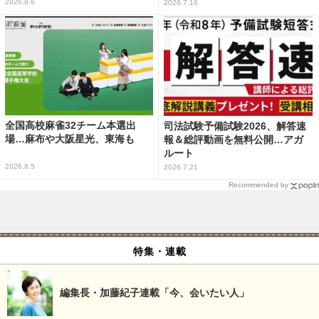
2026.8.6
2026.7.16
全国高校麻雀32チーム本選出
司法試験予備試験2026、解答速
場…麻布や大阪星光、東海も
報＆総評動画を無料公開…アガ
ルート
2026.8.5
2026.7.21
Recommended by
特集・連載
編集長・加藤紀子連載「今、会いたい人」