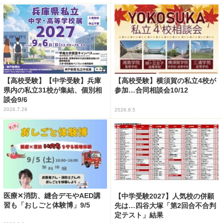
【高校受験】【中学受験】兵庫
【高校受験】横須賀の私立4校が
県内の私立31校が集結、個別相
参加…合同相談会10/12
談会9/6
2026.7.28
2026.8.5
医療✕消防、縫合デモやAED講
【中学受験2027】人気校の併願
習も「おしごと体験博」9/5
先は…四谷大塚「第2回合不合判
定テスト」結果