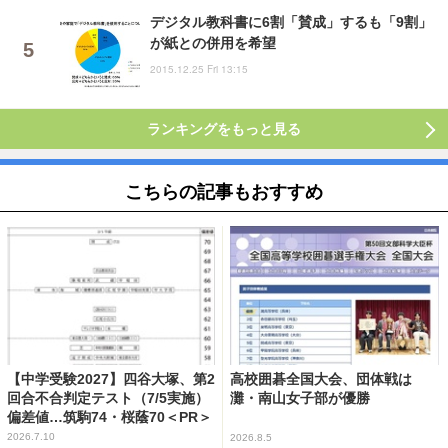
デジタル教科書に6割「賛成」するも「9割」
が紙との併用を希望
2015.12.25 Fri 13:15
ランキングをもっと見る
こちらの記事もおすすめ
【中学受験2027】四谷大塚、第2
高校囲碁全国大会、団体戦は
回合不合判定テスト（7/5実施）
灘・南山女子部が優勝
偏差値…筑駒74・桜蔭70＜PR＞
2026.7.10
2026.8.5