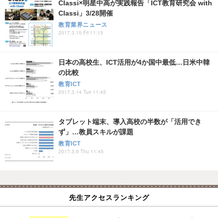
Classi×明星中高が実践報告「ICT教育研究会 with
Classi」3/28開催
教育業界ニュース
2017.3.10 Fri 11:15
日本の高校生、ICT活用が4か国中最低…日米中韓
の比較
教育ICT
2017.3.14 Tue 11:45
タブレット端末、導入高校の半数が「活用でき
ず」…教員スキルが課題
教育ICT
2017.3.9 Thu 11:45
先生アクセスランキング