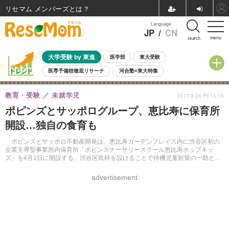
リセマム メンバーズ
Language
JP
/
CN
menu
search
大学受験 by 東進
医学部
東大受験
医専予備校徹底リサーチ
河合塾×東大特集
親子で考える大学選び
高校受験
中学受験
小学校受験
教育・受験
未就学児
2017.3.24 Fri 15:15
共通テスト
夏休み
8月開催学校説明会・相談会
ポピンズとサッポログループ、恵比寿に保育所
8月開催イベント・WS
全国公立高校 過去問
人気記事
開設…独自の食育も
自由研究教材（小学生向け）
自由研究教材（中学生向け）
ランキング
ポピンズとサッポロ不動産開発は、恵比寿ガーデンプレイス内に渋谷区初の
企業主導型事業所内保育所「ポピンズナーサリースクール恵比寿ホップキッ
ズ」を4月1日に開設する。渋谷区民枠を設けることで待機児童対策の一助とな
る。
advertisement