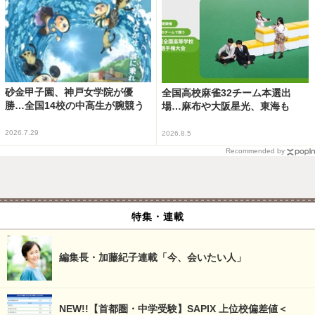
砂金甲子園、神戸女学院が優
全国高校麻雀32チーム本選出
勝…全国14校の中高生が腕競う
場…麻布や大阪星光、東海も
2026.7.29
2026.8.5
Recommended by
特集・連載
編集長・加藤紀子連載「今、会いたい人」
NEW!!【首都圏・中学受験】SAPIX 上位校偏差値＜