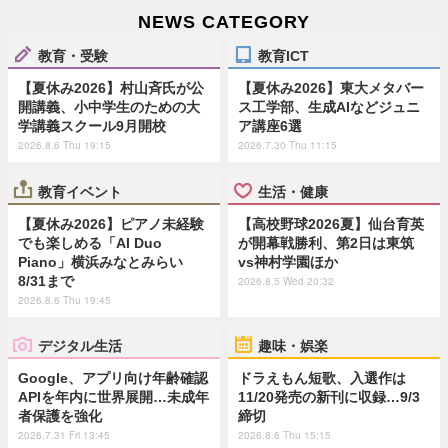
NEWS CATEGORY
教育・受験
教育ICT
【夏休み2026】村山斉氏が公
【夏休み2026】東大メタバー
開講義、小中学生のための大
ス工学部、生成AIなどジュニ
学講義スクール9月開校
ア講座6選
2026.8.6 Thu 19:15
2026.7.30 Thu 11:15
教育イベント
生活・健康
【夏休み2026】ピアノ未経験
【高校野球2026夏】仙台育英
でも楽しめる「AI Duo
が開幕戦勝利、第2日は東筑
Piano」横浜みなとみらい
vs神村学園ほか
8/31まで
2026.8.5 Wed 20:32
2026.8.6 Thu 19:45
デジタル生活
趣味・娯楽
Google、アプリ向け年齢確認
ドラえもん短歌、入選作は
APIを年内に世界展開…未成年
11/20発売の新刊に収録…9/3
者保護を強化
締切
2026.7.31 Fri 13:45
2026.8.6 Thu 15:15