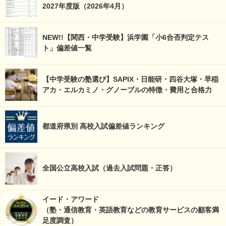
2027年度版（2026年4月）
NEW!!【関西・中学受験】浜学園「小6合否判定テス
ト」偏差値一覧
【中学受験の塾選び】SAPIX・日能研・四谷大塚・早稲
アカ・エルカミノ・グノーブルの特徴・費用と合格力
都道府県別 高校入試偏差値ランキング
全国公立高校入試（過去入試問題・正答）
イード・アワード
（塾・通信教育・英語教育などの教育サービスの顧客満
足度調査）