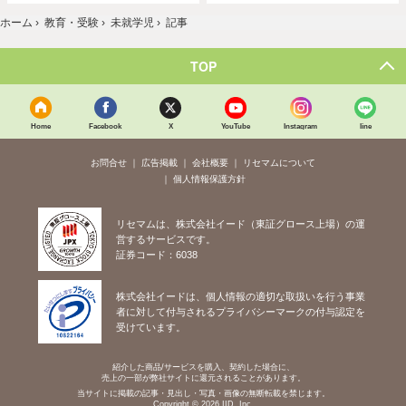
ホーム
›
教育・受験
›
未就学児
›
記事
TOP
Home
Facebook
X
YouTube
Instagram
line
お問合せ
広告掲載
会社概要
リセマムについて
個人情報保護方針
リセマムは、株式会社イード（東証グロース上場）の運
営するサービスです。
証券コード：6038
株式会社イードは、個人情報の適切な取扱いを行う事業
者に対して付与されるプライバシーマークの付与認定を
受けています。
紹介した商品/サービスを購入、契約した場合に、
売上の一部が弊社サイトに還元されることがあります。
当サイトに掲載の記事・見出し・写真・画像の無断転載を禁じます。
Copyright © 2026 IID, Inc.