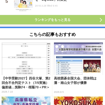
2018.3.28 Wed 9:45
ランキングをもっと見る
こちらの記事もおすすめ
【中学受験2027】四谷大塚、第2
高校囲碁全国大会、団体戦は
回合不合判定テスト（7/5実施）
灘・南山女子部が優勝
偏差値…筑駒74・桜蔭70＜PR＞
2026.7.10
2026.8.5