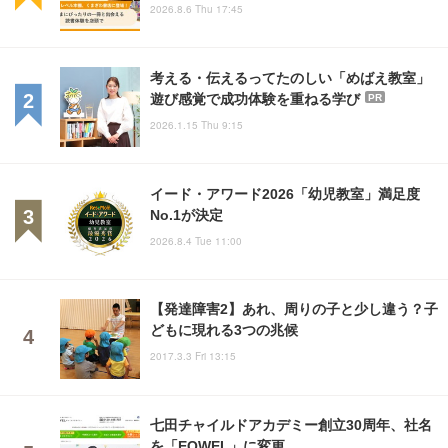
2026.8.6 Thu 17:45
考える・伝えるってたのしい「めばえ教室」
遊び感覚で成功体験を重ねる学び
PR
2026.1.15 Thu 9:15
イード・アワード2026「幼児教室」満足度
No.1が決定
2026.8.4 Tue 11:00
【発達障害2】あれ、周りの子と少し違う？子
どもに現れる3つの兆候
2017.3.3 Fri 13:15
七田チャイルドアカデミー創立30周年、社名
を「EQWEL」に変更