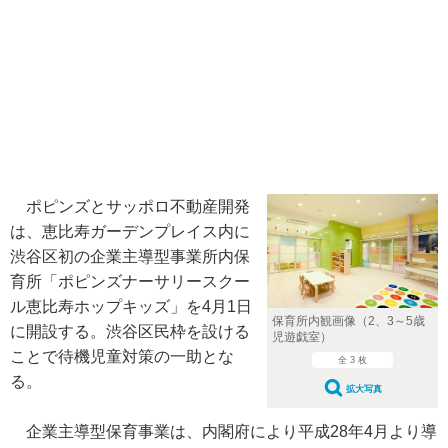
ポピンズとサッポロ不動産開発
は、恵比寿ガーデンプレイス内に
渋谷区初の企業主導型事業所内保
育所「ポピンズナーサリースクー
ル恵比寿ホップキッズ」を4月1日
保育所内観画像（2、3～5歳
に開設する。渋谷区民枠を設ける
児遊戯室）
ことで待機児童対策の一助とな
全 3 枚
る。
拡大写真
企業主導型保育事業は、内閣府により平成28年4月より導