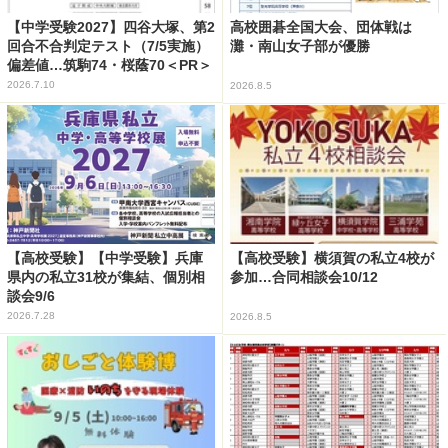
【中学受験2027】四谷大塚、第2
高校囲碁全国大会、団体戦は
回合不合判定テスト（7/5実施）
灘・南山女子部が優勝
偏差値…筑駒74・桜蔭70＜PR＞
2026.7.10
2026.8.5
【高校受験】【中学受験】兵庫
【高校受験】横須賀の私立4校が
県内の私立31校が集結、個別相
参加…合同相談会10/12
談会9/6
2026.7.28
2026.8.5