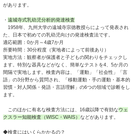
があります。
・
遠城寺式乳幼児分析的発達検査
1958年、九州大学の遠城寺宗徳教授らによって発表され
た、日本で初めての乳幼児向けの発達検査法です。
適応範囲：0か月～4歳7か月
所要時間：30分程度（実地者によって前後あり）
実地方法：観察者が保護者と子どもの関わりをチェックし
ます。特別な器具などがなく、簡単なテストを4、5か月の
間隔で実地します。検査内容は、「運動」「社会性」「言
語」の3分野から質問され、「移動運動・手の運動・基本的
習慣・対人関係・発語・言語理解」の6つの領域で診断をし
ます。
このほかに有名な検査方法には、16歳以降で有効な
ウェ
クスラー知能検査（WISC・WAIS）
などがあります。
◆検査にはいくらかかるの？