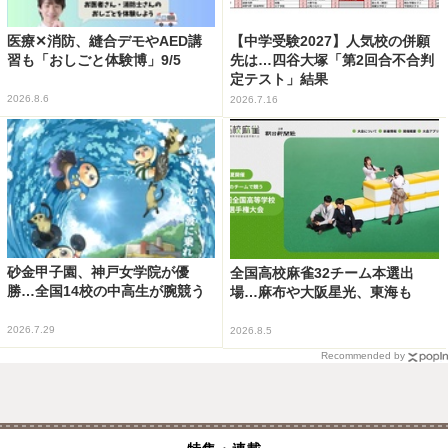
医療✕消防、縫合デモやAED講
【中学受験2027】人気校の併願
習も「おしごと体験博」9/5
先は…四谷大塚「第2回合不合判
定テスト」結果
2026.8.6
2026.7.16
砂金甲子園、神戸女学院が優
全国高校麻雀32チーム本選出
勝…全国14校の中高生が腕競う
場…麻布や大阪星光、東海も
2026.7.29
2026.8.5
Recommended by
特集・連載