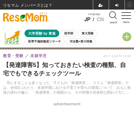
リセマム メンバーズ
Language
JP
/
CN
menu
search
大学受験 by 東進
医学部
東大受験
医専予備校徹底リサーチ
河合塾×東大特集
親子で考える大学選び
高校受験
中学受験
小学校受験
教育・受験
未就学児
2017.4.28 Fri 13:00
共通テスト
夏休み
8月開催学校説明会・相談会
【発達障害5】知っておきたい検査の種類、自
8月開催イベント・WS
全国公立高校 過去問
人気記事
宅でもできるチェックツール
自由研究教材（小学生向け）
自由研究教材（中学生向け）
ランキング
耳にすることも多くなった、子どもの「発達障害」。コラム「発達障害」で
は、全6回にわたり、未就学期における子育てや育ちの環境について、おもに発
達の遅れや偏り、「発達障害」の側面から、その特徴や具体的な関わり方につ
いて紹介する。
advertisement