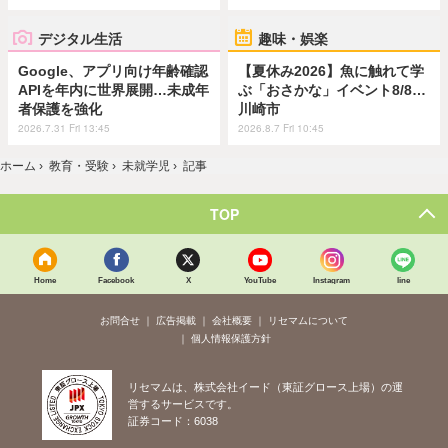
デジタル生活
趣味・娯楽
Google、アプリ向け年齢確認
【夏休み2026】魚に触れて学
APIを年内に世界展開…未成年
ぶ「おさかな」イベント8/8…
者保護を強化
川崎市
2026.7.31 Fri 13:45
2026.8.7 Fri 10:45
ホーム
›
教育・受験
›
未就学児
›
記事
TOP
Home
Facebook
X
YouTube
Instagram
line
お問合せ
広告掲載
会社概要
リセマムについて
個人情報保護方針
リセマムは、株式会社イード（東証グロース上場）の運
営するサービスです。
証券コード：6038