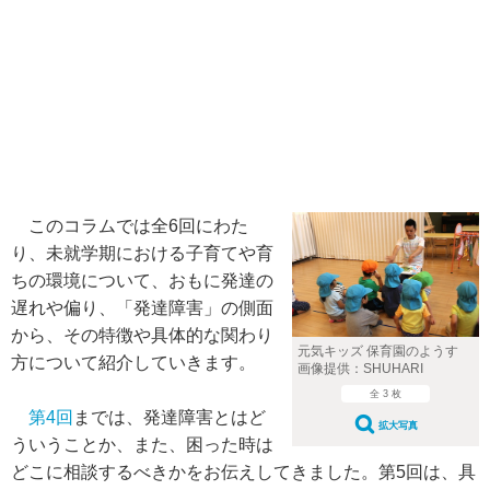
このコラムでは全6回にわた
り、未就学期における子育てや育
ちの環境について、おもに発達の
遅れや偏り、「発達障害」の側面
から、その特徴や具体的な関わり
元気キッズ 保育園のようす
方について紹介していきます。
画像提供：SHUHARI
全 3 枚
第4回
までは、発達障害とはど
拡大写真
ういうことか、また、困った時は
どこに相談するべきかをお伝えしてきました。第5回は、具