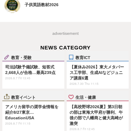
子供英語教材2026
advertisement
NEWS CATEGORY
教育・受験
教育ICT
司法試験予備試験、短答式
【夏休み2026】東大メタバー
2,668人が合格…最高239点
ス工学部、生成AIなどジュニ
ア講座6選
2026.8.7 Fri 13:45
2026.7.30 Thu 11:15
教育イベント
生活・健康
アメリカ留学の奨学金情報を
【高校野球2026夏】第3日朝
紹介8/27東京…
の部は東海大甲府が勝利、午
EducationUSA
後の部で八幡商と健大高崎が
激突
2026.8.7 Fri 11:15
2026.8.7 Fri 12:45