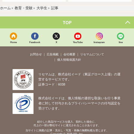
ホーム
›
教育・受験
›
大学生
›
記事
TOP
Home
Facebook
X
YouTube
Instagram
line
お問合せ
広告掲載
会社概要
リセマムについて
個人情報保護方針
リセマムは、株式会社イード（東証グロース上場）の運
営するサービスです。
証券コード：6038
株式会社イードは、個人情報の適切な取扱いを行う事業
者に対して付与されるプライバシーマークの付与認定を
受けています。
紹介した商品/サービスを購入、契約した場合に、
売上の一部が弊社サイトに還元されることがあります。
当サイトに掲載の記事・見出し・写真・画像の無断転載を禁じます。
Copyright © 2026 IID, Inc.