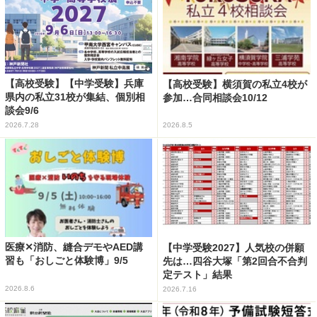
【高校受験】【中学受験】兵庫
【高校受験】横須賀の私立4校が
県内の私立31校が集結、個別相
参加…合同相談会10/12
談会9/6
2026.7.28
2026.8.5
医療✕消防、縫合デモやAED講
【中学受験2027】人気校の併願
習も「おしごと体験博」9/5
先は…四谷大塚「第2回合不合判
定テスト」結果
2026.8.6
2026.7.16