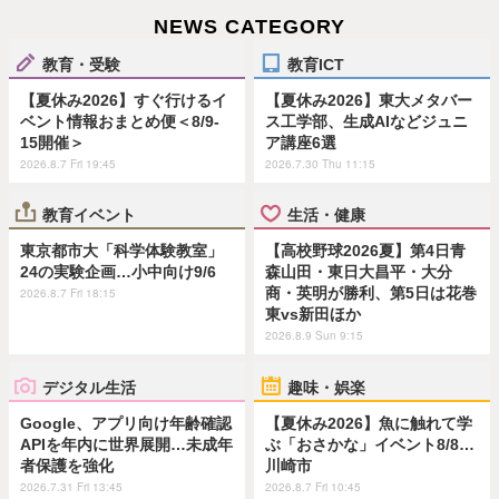
NEWS CATEGORY
教育・受験
教育ICT
【夏休み2026】すぐ行けるイ
【夏休み2026】東大メタバー
ベント情報おまとめ便＜8/9-
ス工学部、生成AIなどジュニ
15開催＞
ア講座6選
2026.8.7 Fri 19:45
2026.7.30 Thu 11:15
教育イベント
生活・健康
東京都市大「科学体験教室」
【高校野球2026夏】第4日青
24の実験企画…小中向け9/6
森山田・東日大昌平・大分
商・英明が勝利、第5日は花巻
2026.8.7 Fri 18:15
東vs新田ほか
2026.8.9 Sun 9:15
デジタル生活
趣味・娯楽
Google、アプリ向け年齢確認
【夏休み2026】魚に触れて学
APIを年内に世界展開…未成年
ぶ「おさかな」イベント8/8…
者保護を強化
川崎市
2026.7.31 Fri 13:45
2026.8.7 Fri 10:45