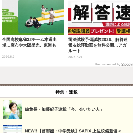
全国高校麻雀32チーム本選出
司法試験予備試験2026、解答速
場…麻布や大阪星光、東海も
報＆総評動画を無料公開…アガ
ルート
2026.8.5
2026.7.21
Recommended by
特集・連載
編集長・加藤紀子連載「今、会いたい人」
NEW!!【首都圏・中学受験】SAPIX 上位校偏差値＜