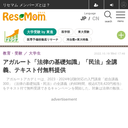
リセマム メンバーズ
Language
JP
/
CN
menu
search
大学受験 by 東進
医学部
東大受験
医専予備校徹底リサーチ
河合塾×東大特集
親子で考える大学選び
高校受験
中学受験
小学校受験
教育・受験
大学生
2022.10.19 Wed 17:46
共通テスト
夏休み
8月開催学校説明会・相談会
アガルート「法律の基礎知識」「民法」全講
8月開催イベント・WS
全国公立高校 過去問
人気記事
義、テキスト付無料提供
自由研究教材（小学生向け）
自由研究教材（中学生向け）
ランキング
アガルートアカデミーは、2023・2024年試験対応の入門講座「総合講義
300」（法律の基礎知識・民法）の全講義（約60時間、税込6万8,420円相当）
をテキスト付で無料受講できるキャンペーンを開始した。対象は法律の勉強を
始める高校生、大学1・2年生。
advertisement