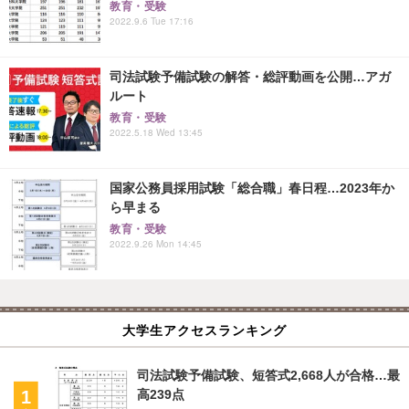
教育・受験
2022.9.6 Tue 17:16
司法試験予備試験の解答・総評動画を公開…アガ
ルート
教育・受験
2022.5.18 Wed 13:45
国家公務員採用試験「総合職」春日程…2023年か
ら早まる
教育・受験
2022.9.26 Mon 14:45
大学生アクセスランキング
司法試験予備試験、短答式2,668人が合格…最
高239点