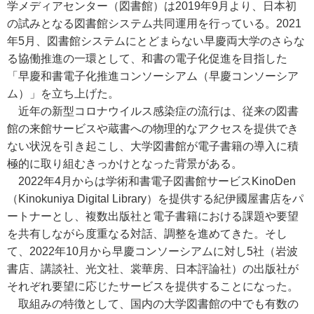
学メディアセンター（図書館）は2019年9月より、日本初
の試みとなる図書館システム共同運用を行っている。2021
年5月、図書館システムにとどまらない早慶両大学のさらな
る協働推進の一環として、和書の電子化促進を目指した
「早慶和書電子化推進コンソーシアム（早慶コンソーシア
ム）」を立ち上げた。
近年の新型コロナウイルス感染症の流行は、従来の図書
館の来館サービスや蔵書への物理的なアクセスを提供でき
ない状況を引き起こし、大学図書館が電子書籍の導入に積
極的に取り組むきっかけとなった背景がある。
2022年4月からは学術和書電子図書館サービスKinoDen
（Kinokuniya Digital Library）を提供する紀伊國屋書店をパ
ートナーとし、複数出版社と電子書籍における課題や要望
を共有しながら度重なる対話、調整を進めてきた。そし
て、2022年10月から早慶コンソーシアムに対し5社（岩波
書店、講談社、光文社、裳華房、日本評論社）の出版社が
それぞれ要望に応じたサービスを提供することになった。
取組みの特徴として、国内の大学図書館の中でも有数の