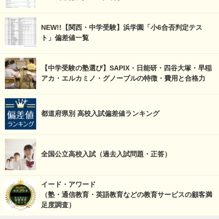
NEW!!【関西・中学受験】浜学園「小6合否判定テス
ト」偏差値一覧
【中学受験の塾選び】SAPIX・日能研・四谷大塚・早稲
アカ・エルカミノ・グノーブルの特徴・費用と合格力
都道府県別 高校入試偏差値ランキング
全国公立高校入試（過去入試問題・正答）
イード・アワード
（塾・通信教育・英語教育などの教育サービスの顧客満
足度調査）