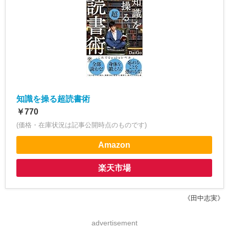
知識を操る超読書術
￥770
(価格・在庫状況は記事公開時点のものです)
Amazon
楽天市場
《田中志実》
advertisement