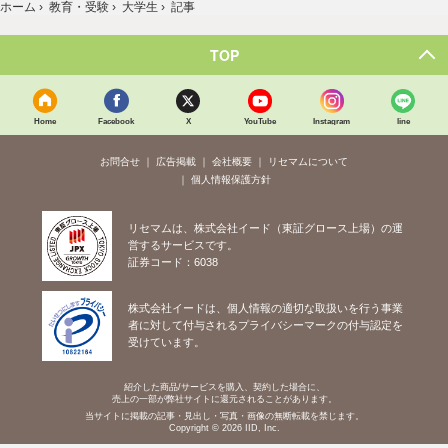
ホーム
›
教育・受験
›
大学生
›
記事
TOP
Home
Facebook
X
YouTube
Instagram
line
お問合せ
広告掲載
会社概要
リセマムについて
個人情報保護方針
リセマムは、株式会社イード（東証グロース上場）の運
営するサービスです。
証券コード：6038
株式会社イードは、個人情報の適切な取扱いを行う事業
者に対して付与されるプライバシーマークの付与認定を
受けています。
紹介した商品/サービスを購入、契約した場合に、
売上の一部が弊社サイトに還元されることがあります。
当サイトに掲載の記事・見出し・写真・画像の無断転載を禁じます。
Copyright © 2026 IID, Inc.