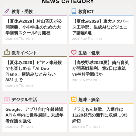
NEWS CATEGORY
教育・受験
教育ICT
【夏休み2026】村山斉氏が公
【夏休み2026】東大メタバー
開講義、小中学生のための大
ス工学部、生成AIなどジュニ
学講義スクール9月開校
ア講座6選
2026.8.6 Thu 19:15
2026.7.30 Thu 11:15
教育イベント
生活・健康
【夏休み2026】ピアノ未経験
【高校野球2026夏】仙台育英
でも楽しめる「AI Duo
が開幕戦勝利、第2日は東筑
Piano」横浜みなとみらい
vs神村学園ほか
8/31まで
2026.8.5 Wed 20:32
2026.8.6 Thu 19:45
デジタル生活
趣味・娯楽
Google、アプリ向け年齢確認
ドラえもん短歌、入選作は
APIを年内に世界展開…未成年
11/20発売の新刊に収録…9/3
者保護を強化
締切
2026.7.31 Fri 13:45
2026.8.6 Thu 15:15