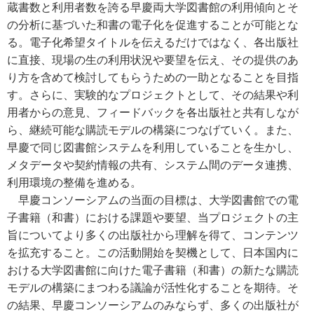
蔵書数と利用者数を誇る早慶両大学図書館の利用傾向とそ
の分析に基づいた和書の電子化を促進することが可能とな
る。電子化希望タイトルを伝えるだけではなく、各出版社
に直接、現場の生の利用状況や要望を伝え、その提供のあ
り方を含めて検討してもらうための一助となることを目指
す。さらに、実験的なプロジェクトとして、その結果や利
用者からの意見、フィードバックを各出版社と共有しなが
ら、継続可能な購読モデルの構築につなげていく。また、
早慶で同じ図書館システムを利用していることを生かし、
メタデータや契約情報の共有、システム間のデータ連携、
利用環境の整備を進める。
早慶コンソーシアムの当面の目標は、大学図書館での電
子書籍（和書）における課題や要望、当プロジェクトの主
旨についてより多くの出版社から理解を得て、コンテンツ
を拡充すること。この活動開始を契機として、日本国内に
おける大学図書館に向けた電子書籍（和書）の新たな購読
モデルの構築にまつわる議論が活性化することを期待。そ
の結果、早慶コンソーシアムのみならず、多くの出版社が