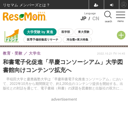
リセマム メンバーズ
Language
JP
/
CN
menu
search
大学受験 by 東進
医学部
東大受験
医専予備校徹底リサーチ
河合塾×東大特集
親子で考える大学選び
高校受験
中学受験
小学校受験
教育・受験
大学生
2022.10.21 Fri 14:45
共通テスト
夏休み
8月開催学校説明会・相談会
和書電子化促進「早慶コンソーシアム」大学図
8月開催イベント・WS
全国公立高校 過去問
人気記事
書館向けコンテンツ拡充へ
自由研究教材（小学生向け）
自由研究教材（中学生向け）
ランキング
早稲田大学と慶應義塾大学は「早慶和書電子化推進コンソーシアム」におい
て、2022年10月から期間限定で、約1,200点のコンテンツ提供を開始する。出
版社との対話を通じて、電子書籍（和書）の課題を図書館と出版社の双方にと
ってプラスとなる形で解消することを目指す。
advertisement