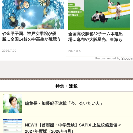
砂金甲子園、神戸女学院が優
全国高校麻雀32チーム本選出
勝…全国14校の中高生が腕競う
場…麻布や大阪星光、東海も
2026.7.29
2026.8.5
Recommended by
特集・連載
編集長・加藤紀子連載「今、会いたい人」
NEW!!【首都圏・中学受験】SAPIX 上位校偏差値＜
2027年度版（2026年4月）