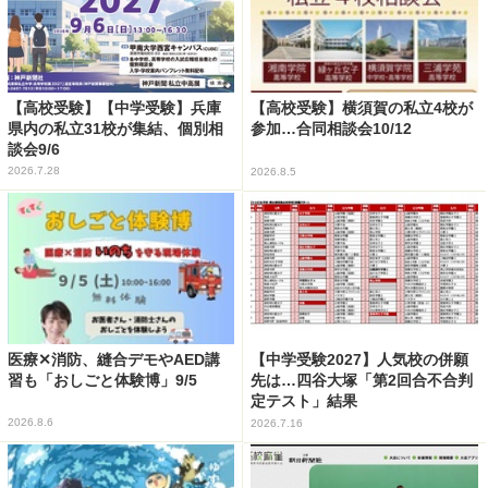
【高校受験】【中学受験】兵庫
【高校受験】横須賀の私立4校が
県内の私立31校が集結、個別相
参加…合同相談会10/12
談会9/6
2026.7.28
2026.8.5
医療✕消防、縫合デモやAED講
【中学受験2027】人気校の併願
習も「おしごと体験博」9/5
先は…四谷大塚「第2回合不合判
定テスト」結果
2026.8.6
2026.7.16