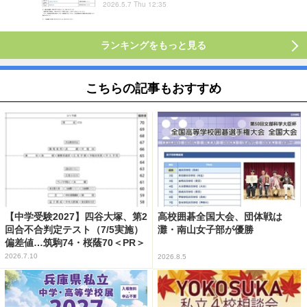
2026.5.7 Thu 12:35
ランキングをもっと見る
こちらの記事もおすすめ
【中学受験2027】四谷大塚、第2
高校囲碁全国大会、団体戦は
回合不合判定テスト（7/5実施）
灘・南山女子部が優勝
偏差値…筑駒74・桜蔭70＜PR＞
2026.7.10
2026.8.5