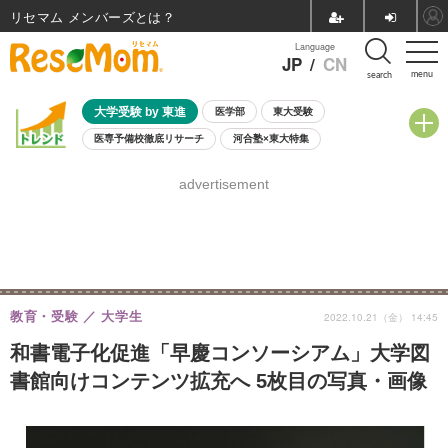
リセマム メンバーズ
Language
JP
/
CN
menu
search
大学受験 by 東進
医学部
東大受験
医専予備校徹底リサーチ
河合塾×東大特集
親子で考える大学選び
高校受験
中学受験
小学校受験
advertisement
共通テスト
夏休み
8月開催学校説明会・相談会
8月開催イベント・WS
全国公立高校 過去問
人気記事
自由研究教材（小学生向け）
自由研究教材（中学生向け）
ランキング
教育・受験
大学生
2022.10.21（金） 14:45
和書電子化促進「早慶コンソーシアム」大学図
書館向けコンテンツ拡充へ 5枚目の写真・画像