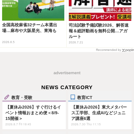
全国高校麻雀32チーム本選出
司法試験予備試験2026、解答速
場…麻布や大阪星光、東海も
報＆総評動画を無料公開…アガ
ルート
2026.8.5
2026.7.21
Recommended by
advertisement
NEWS CATEGORY
教育・受験
教育ICT
【夏休み2026】すぐ行けるイ
【夏休み2026】東大メタバー
ベント情報おまとめ便＜8/9-
ス工学部、生成AIなどジュニ
15開催＞
ア講座6選
2026.8.7 Fri 19:45
2026.7.30 Thu 11:15