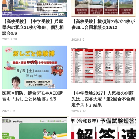
【高校受験】【中学受験】兵庫
【高校受験】横須賀の私立4校が
県内の私立31校が集結、個別相
参加…合同相談会10/12
談会9/6
2026.7.28
2026.8.5
医療✕消防、縫合デモやAED講
【中学受験2027】人気校の併願
習も「おしごと体験博」9/5
先は…四谷大塚「第2回合不合判
定テスト」結果
2026.8.6
2026.7.16