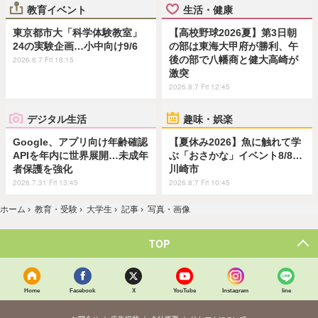
教育イベント
生活・健康
東京都市大「科学体験教室」
【高校野球2026夏】第3日朝
24の実験企画…小中向け9/6
の部は東海大甲府が勝利、午
後の部で八幡商と健大高崎が
2026.8.7 Fri 18:15
激突
2026.8.7 Fri 12:45
デジタル生活
趣味・娯楽
Google、アプリ向け年齢確認
【夏休み2026】魚に触れて学
APIを年内に世界展開…未成年
ぶ「おさかな」イベント8/8…
者保護を強化
川崎市
2026.7.31 Fri 13:45
2026.8.7 Fri 10:45
ホーム
›
教育・受験
›
大学生
›
記事
›
写真・画像
TOP
Home
Facebook
X
YouTube
Instagram
line