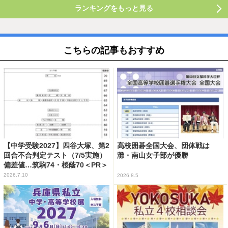
ランキングをもっと見る
こちらの記事もおすすめ
【中学受験2027】四谷大塚、第2
高校囲碁全国大会、団体戦は
回合不合判定テスト（7/5実施）
灘・南山女子部が優勝
偏差値…筑駒74・桜蔭70＜PR＞
2026.7.10
2026.8.5