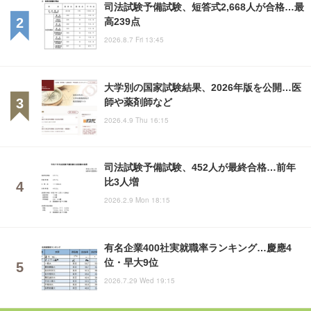
司法試験予備試験、短答式2,668人が合格…最
高239点
2026.8.7 Fri 13:45
大学別の国家試験結果、2026年版を公開…医
師や薬剤師など
2026.4.9 Thu 16:15
司法試験予備試験、452人が最終合格…前年
比3人増
2026.2.9 Mon 18:15
有名企業400社実就職率ランキング…慶應4
位・早大9位
2026.7.29 Wed 19:15