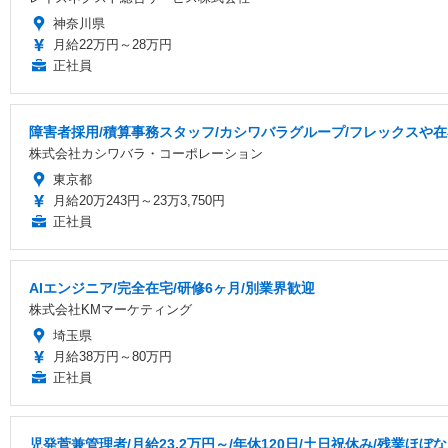
神奈川県
月給22万円～28万円
正社員
障害者採用/積算事務スタッフ/カシワバラグループ/フレックスや
株式会社カシワバラ・コーポレーション
東京都
月給20万243円～23万3,750円
正社員
AIエンジニア/完全在宅/研修6ヶ月/別業界歓迎
株式会社KMマーケティング
埼玉県
月給38万円～80万円
正社員
児発菅兼管理者/月給23.2万円～/年休120日/土日祝休み/残業