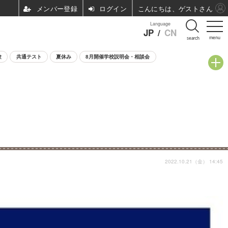
ログイン
こんにちは、ゲストさん
Language
JP
/
CN
menu
search
験
共通テスト
夏休み
8月開催学校説明会・相談会
2022.10.21（金） 14:45