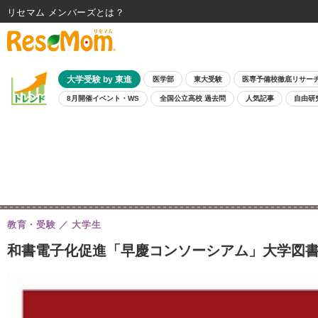
リセマム メンバーズ
大学受験 by 東進
医学部
東大受験
医専予備校徹底リサー
8月開催イベント・WS
全国公立高校 過去問
人気記事
自由研
教育・受験
大学生
和書電子化促進「早慶コンソーシアム」大学図書