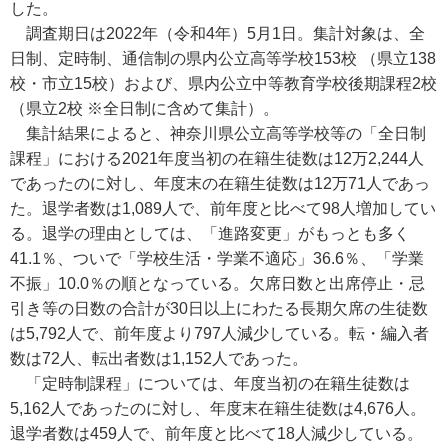
した。
調査期日は2022年（令和4年）5月1日。集計対象は、全
日制、定時制、通信制の県内公立高等学校153校 （県立138
校・市立15校）および、県内公立中等教育学校後期課程2校
（県立2校 ※全日制に含めて集計）。
集計結果によると、神奈川県公立高等学校等の「全日制
課程」における2021年度当初の在籍生徒数は12万2,244人
であったのに対し、年度末の在籍生徒数は12万71人であっ
た。退学者数は1,089人で、前年度と比べて98人増加してい
る。退学の理由としては、「進路変更」がもっとも多く
41.1％、ついで「学校生活・学業不適応」36.6％、「学業
不振」10.0％の順となっている。欠席日数と出席停止・忌
引き等の日数の合計が30日以上にわたる長期欠席の生徒数
は5,792人で、前年度より797人減少している。転・編入者
数は72人、転出者数は1,152人であった。
「定時制課程」については、年度当初の在籍生徒数は
5,162人であったのに対し、年度末在籍生徒数は4,676人。
退学者数は459人で、前年度と比べて18人減少している。