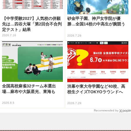
【中学受験2027】人気校の併願
砂金甲子園、神戸女学院が優
先は…四谷大塚「第2回合不合判
勝…全国14校の中高生が腕競う
定テスト」結果
2026.7.16
2026.7.29
全国高校麻雀32チーム本選出
渋幕や東大寺学園など40校、高
場…麻布や大阪星光、東海も
校生クイズTOKYOラウンドへ
2026.8.5
2026.7.29
Recommended by