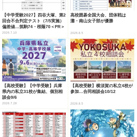
【中学受験2027】四谷大塚、第2
高校囲碁全国大会、団体戦は
回合不合判定テスト（7/5実施）
灘・南山女子部が優勝
偏差値…筑駒74・桜蔭70＜PR＞
2026.7.10
2026.8.5
【高校受験】【中学受験】兵庫
【高校受験】横須賀の私立4校が
県内の私立31校が集結、個別相
参加…合同相談会10/12
談会9/6
2026.7.28
2026.8.5