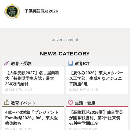
子供英語教材2026
advertisement
NEWS CATEGORY
教育・受験
教育ICT
【大学受験2027】名古屋商科
【夏休み2026】東大メタバー
大「特別奨学生入試」最大
ス工学部、生成AIなどジュニ
360万円給付
ア講座6選
2026.8.6 Thu 14:15
2026.7.30 Thu 11:15
教育イベント
生活・健康
4歳～小3対象「プレジデント
【高校野球2026夏】仙台育英
Family祭2026」9/6、東大医
が開幕戦勝利、第2日は東筑
療体験も
vs神村学園ほか
2026.8.6 Thu 11:15
2026.8.5 Wed 20:32