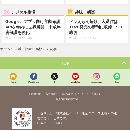
デジタル生活
趣味・娯楽
Google、アプリ向け年齢確認
ドラえもん短歌、入選作は
APIを年内に世界展開…未成年
11/20発売の新刊に収録…9/3
者保護を強化
締切
2026.7.31 Fri 13:45
2026.8.6 Thu 15:15
ホーム
›
生活・健康
›
高校生
›
記事
TOP
Home
Facebook
X
YouTube
Instagram
line
お問合せ
広告掲載
会社概要
リセマムについて
個人情報保護方針
リセマムは、株式会社イード（東証グロース上場）の運
営するサービスです。
証券コード：6038