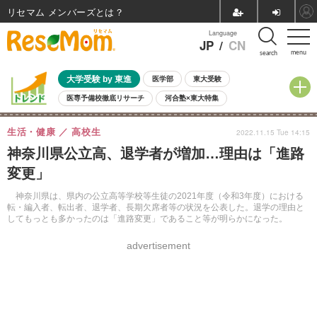
リセマム メンバーズ
Language
JP
/
CN
menu
search
大学受験 by 東進
医学部
東大受験
医専予備校徹底リサーチ
河合塾×東大特集
親子で考える大学選び
高校受験
中学受験
小学校受験
生活・健康
高校生
2022.11.15 Tue 14:15
共通テスト
夏休み
8月開催学校説明会・相談会
神奈川県公立高、退学者が増加…理由は「進路
8月開催イベント・WS
全国公立高校 過去問
人気記事
変更」
自由研究教材（小学生向け）
自由研究教材（中学生向け）
ランキング
神奈川県は、県内の公立高等学校等生徒の2021年度（令和3年度）における
転・編入者、転出者、退学者、長期欠席者等の状況を公表した。退学の理由と
してもっとも多かったのは「進路変更」であること等が明らかになった。
advertisement