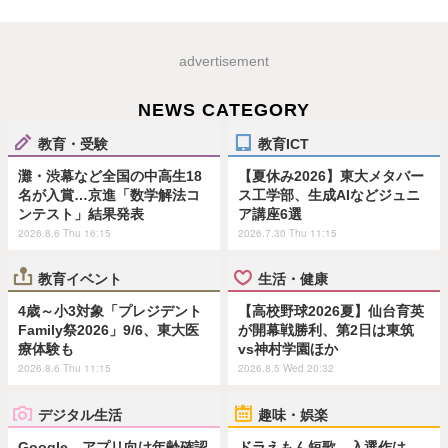
advertisement
NEWS CATEGORY
教育・受験
教育ICT
灘・渋幕など全国の中高生18
【夏休み2026】東大メタバー
名が入賞…京進「数学解法コ
ス工学部、生成AIなどジュニ
ンテスト」結果発表
ア講座6選
2026.8.6 Thu 16:15
2026.7.30 Thu 11:15
教育イベント
生活・健康
4歳～小3対象「プレジデント
【高校野球2026夏】仙台育英
Family祭2026」9/6、東大医
が開幕戦勝利、第2日は東筑
療体験も
vs神村学園ほか
2026.8.6 Thu 11:15
2026.8.5 Wed 20:32
デジタル生活
趣味・娯楽
Google、アプリ向け年齢確認
ドラえもん短歌、入選作は