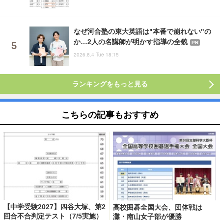
なぜ河合塾の東大英語は"本番で崩れない"の
か…2人の名講師が明かす指導の全貌
PR
2026.8.4 Tue 18:15
ランキングをもっと見る
こちらの記事もおすすめ
【中学受験2027】四谷大塚、第2
高校囲碁全国大会、団体戦は
回合不合判定テスト（7/5実施）
灘・南山女子部が優勝