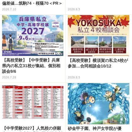
偏差値…筑駒74・桜蔭70＜PR＞
2026.7.10
2026.8.5
【高校受験】【中学受験】兵庫
【高校受験】横須賀の私立4校が
県内の私立31校が集結、個別相
参加…合同相談会10/12
談会9/6
2026.7.28
2026.8.5
【中学受験2027】人気校の併願
砂金甲子園、神戸女学院が優