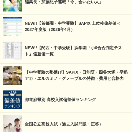
編集長・加藤紀子連載「今、会いたい人」
NEW!!【首都圏・中学受験】SAPIX 上位校偏差値＜
2027年度版（2026年4月）
NEW!!【関西・中学受験】浜学園「小6合否判定テス
ト」偏差値一覧
【中学受験の塾選び】SAPIX・日能研・四谷大塚・早稲
アカ・エルカミノ・グノーブルの特徴・費用と合格力
都道府県別 高校入試偏差値ランキング
全国公立高校入試（過去入試問題・正答）