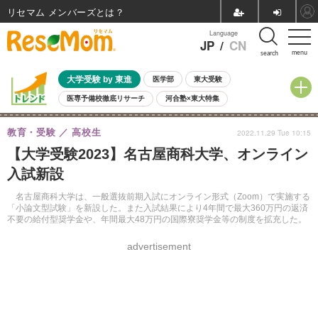
リセマム メンバーズ
Language
JP
/
CN
menu
search
大学受験 by 東進
医学部
東大受験
医専予備校徹底リサーチ
河合塾×東大特集
親子で考える大学選び
高校受験
中学受験
小学校受験
教育・受験
高校生
2022.11.29 Tue 10:15
共通テスト
夏休み
8月開催学校説明会・相談会
【大学受験2023】名古屋商科大学、オンライン
8月開催イベント・WS
全国公立高校 過去問
人気記事
入試新設
自由研究教材（小学生向け）
自由研究教材（中学生向け）
ランキング
名古屋商科大学は、一般選抜前期入試にオンライン形式（Zoom）で実施する
「小論文型試験」を新設した。また入試結果により4年間で最大360万円の返済
不要の給付型奨学金や、年間最大48万円の国際寮奨学金等の制度を拡充した。
advertisement