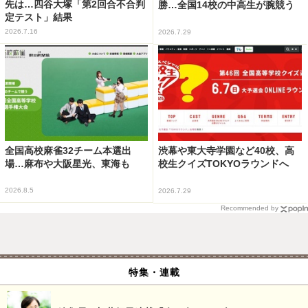
先は…四谷大塚「第2回合不合判
勝…全国14校の中高生が腕競う
定テスト」結果
2026.7.16
2026.7.29
全国高校麻雀32チーム本選出
渋幕や東大寺学園など40校、高
場…麻布や大阪星光、東海も
校生クイズTOKYOラウンドへ
2026.8.5
2026.7.29
Recommended by
特集・連載