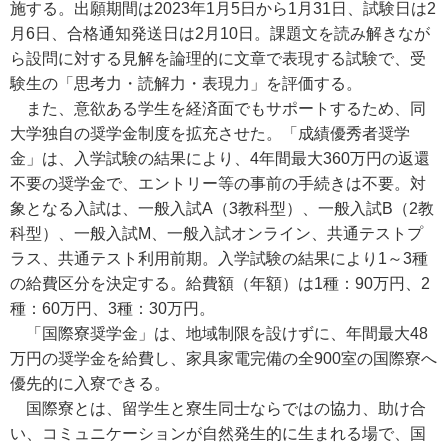
施する。出願期間は2023年1月5日から1月31日、試験日は2
月6日、合格通知発送日は2月10日。課題文を読み解きなが
ら設問に対する見解を論理的に文章で表現する試験で、受
験生の「思考力・読解力・表現力」を評価する。
また、意欲ある学生を経済面でもサポートするため、同
大学独自の奨学金制度を拡充させた。「成績優秀者奨学
金」は、入学試験の結果により、4年間最大360万円の返還
不要の奨学金で、エントリー等の事前の手続きは不要。対
象となる入試は、一般入試A（3教科型）、一般入試B（2教
科型）、一般入試M、一般入試オンライン、共通テストプ
ラス、共通テスト利用前期。入学試験の結果により1～3種
の給費区分を決定する。給費額（年額）は1種：90万円、2
種：60万円、3種：30万円。
「国際寮奨学金」は、地域制限を設けずに、年間最大48
万円の奨学金を給費し、家具家電完備の全900室の国際寮へ
優先的に入寮できる。
国際寮とは、留学生と寮生同士ならではの協力、助け合
い、コミュニケーションが自然発生的に生まれる場で、国