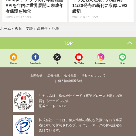
APIを年内に世界展開…未成年
11/20発売の新刊に収録…9/3
者保護を強化
締切
2026.7.31 Fri 13:45
2026.8.6 Thu 15:15
ホーム
›
教育・受験
›
高校生
›
記事
TOP
Home
Facebook
X
YouTube
Instagram
line
お問合せ
広告掲載
会社概要
リセマムについて
個人情報保護方針
リセマムは、株式会社イード（東証グロース上場）の運
営するサービスです。
証券コード：6038
株式会社イードは、個人情報の適切な取扱いを行う事業
者に対して付与されるプライバシーマークの付与認定を
受けています。