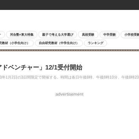
チ
河合塾×東大特集
親子で考える大学選び
高校受験
中学受験
小学校受
究教材（小学生向け）
自由研究教材（中学生向け）
ランキング
ドベンチャー」12/1受付開始
3年1月2日の3日間限定で開催する。時間は各日午後8時、午後8時10分、午後8時2
advertisement