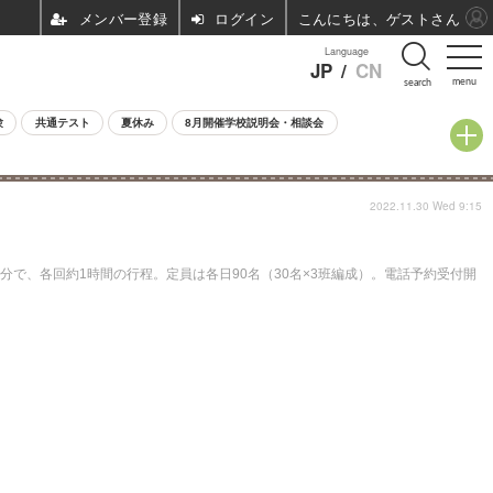
ログイン
こんにちは、ゲストさん
Language
JP
/
CN
menu
search
験
共通テスト
夏休み
8月開催学校説明会・相談会
2022.11.30 Wed 9:15
0分で、各回約1時間の行程。定員は各日90名（30名×3班編成）。電話予約受付開