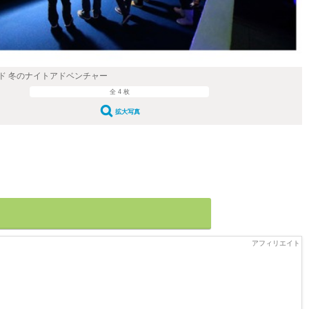
ド 冬のナイトアドベンチャー
全 4 枚
拡大写真