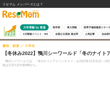
リセマム メンバーズ
大学受験 by 東進
医学部
東大受験
医専予備校徹底リサー
8月開催イベント・WS
全国公立高校 過去問
人気記事
自由研
趣味・娯楽
小学生
【冬休み2022】鴨川シーワールド「冬のナイトア
鴨川シーワールドは、「冬のナイトアドベンチャー」を2022年12月31日～202
始は12月1日午前9時から。