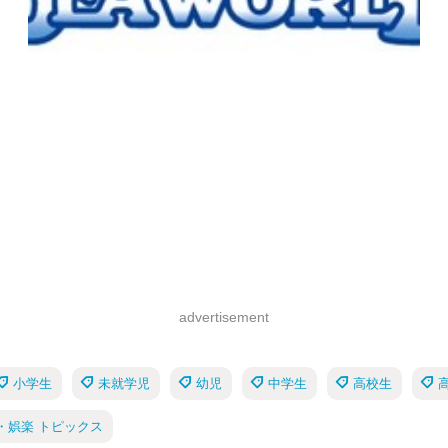
advertisement
小学生
未就学児
幼児
中学生
高校生
・娯楽 トピックス