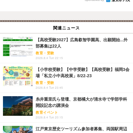
関連ニュース
【高校受験2027】広島叡智学園高、出願開始...外
部募集は22人
教育・受験
2026.8.4 Tue 22:15
【小学校受験】【中学受験】【高校受験】福岡3会
場「私立小中高校展」8/22-23
教育・受験
2026.8.4 Tue 23:45
糸井重里氏ら登壇、京都橘大が清水寺で学部学科
開設記念の講演会
教育イベント
2026.8.4 Tue 20:15
江戸東京歴史ツーリズム参加者募集、両国駅周辺