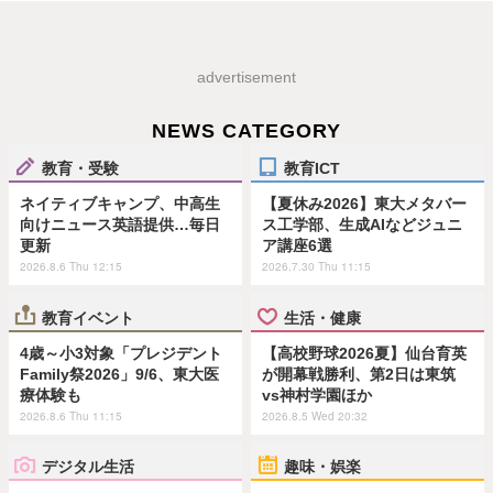
advertisement
NEWS CATEGORY
教育・受験
教育ICT
ネイティブキャンプ、中高生
【夏休み2026】東大メタバー
向けニュース英語提供…毎日
ス工学部、生成AIなどジュニ
更新
ア講座6選
2026.8.6 Thu 12:15
2026.7.30 Thu 11:15
教育イベント
生活・健康
4歳～小3対象「プレジデント
【高校野球2026夏】仙台育英
Family祭2026」9/6、東大医
が開幕戦勝利、第2日は東筑
療体験も
vs神村学園ほか
2026.8.6 Thu 11:15
2026.8.5 Wed 20:32
デジタル生活
趣味・娯楽