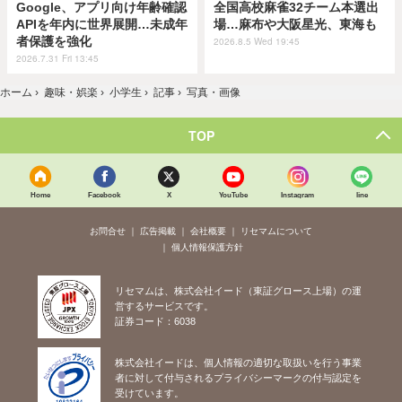
Google、アプリ向け年齢確認
全国高校麻雀32チーム本選出
APIを年内に世界展開…未成年
場…麻布や大阪星光、東海も
者保護を強化
2026.8.5 Wed 19:45
2026.7.31 Fri 13:45
ホーム
›
趣味・娯楽
›
小学生
›
記事
›
写真・画像
TOP
Home
Facebook
X
YouTube
Instagram
line
お問合せ
広告掲載
会社概要
リセマムについて
個人情報保護方針
リセマムは、株式会社イード（東証グロース上場）の運
営するサービスです。
証券コード：6038
株式会社イードは、個人情報の適切な取扱いを行う事業
者に対して付与されるプライバシーマークの付与認定を
受けています。