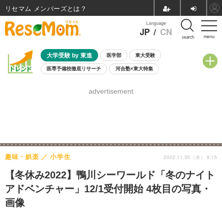
リセマム メンバーズ
Language
JP
/
CN
menu
search
大学受験 by 東進
医学部
東大受験
医専予備校徹底リサーチ
河合塾×東大特集
親子で考える大学選び
高校受験
中学受験
小学校受験
advertisement
共通テスト
夏休み
8月開催学校説明会・相談会
8月開催イベント・WS
全国公立高校 過去問
人気記事
自由研究教材（小学生向け）
自由研究教材（中学生向け）
ランキング
趣味・娯楽
小学生
2022.11.30（水） 9:15
【冬休み2022】鴨川シーワールド「冬のナイト
アドベンチャー」12/1受付開始 4枚目の写真・
画像