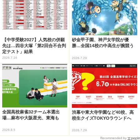
【中学受験2027】人気校の併願
砂金甲子園、神戸女学院が優
先は…四谷大塚「第2回合不合判
勝…全国14校の中高生が腕競う
定テスト」結果
2026.7.16
2026.7.29
全国高校麻雀32チーム本選出
渋幕や東大寺学園など40校、高
場…麻布や大阪星光、東海も
校生クイズTOKYOラウンドへ
2026.8.5
2026.7.29
Recommended by