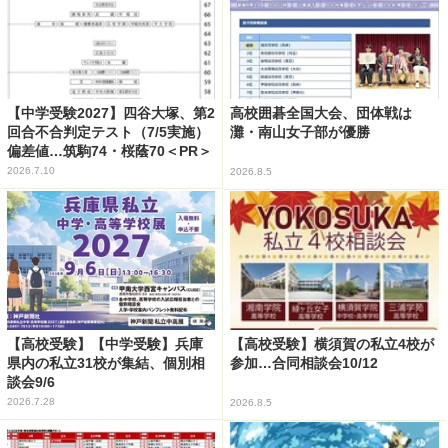
【中学受験2027】四谷大塚、第2
高校囲碁全国大会、団体戦は
回合不合判定テスト（7/5実施）
灘・南山女子部が優勝
偏差値…筑駒74・桜蔭70＜PR＞
2026.7.10
2026.8.5
【高校受験】【中学受験】兵庫
【高校受験】横須賀の私立4校が
県内の私立31校が集結、個別相
参加…合同相談会10/12
談会9/6
2026.7.28
2026.8.5