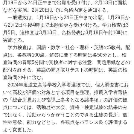
月19日から24日正午まで出願を受け付け、2月13日に面接
などを実施。2月20日までに合格内定を通知する。
一般選抜は、1月19日から24日正午まで出願、1月29日か
ら2月2日午後4時まで出願変更を受け付ける。学力検査は3
月5日、追検査は3月13日、合格発表は3月18日午前10時に
実施する。
学力検査は、国語・数学・社会・理科・英語の5教科。配
点は、各教科100点。解答に要する時間は各50分とし、検
査時間の冒頭5分間で受検者に対する注意、問題用紙などの
配付を終える。英語の聞き取りテストの時間は、英語の検
査時間の中に含む。
2024年度道立高等学校入学者選抜では、個人調査書にお
いて高校が評価の対象とする項目を整理。推薦入学者選抜
の「総合所見および指導上参考となる諸事項」の評価の観
点については、活動歴や大会、資格・検定試験の結果のみ
ではなく、活動からうかがうことのできる生徒の長所、個
性や意欲、能力などとし、各観点をバランス良く評価する
よう変更した。