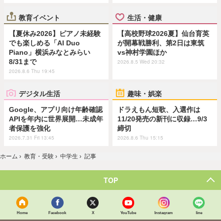
教育イベント
生活・健康
【夏休み2026】ピアノ未経験
【高校野球2026夏】仙台育英
でも楽しめる「AI Duo
が開幕戦勝利、第2日は東筑
Piano」横浜みなとみらい
vs神村学園ほか
8/31まで
2026.8.5 Wed 20:32
2026.8.6 Thu 19:45
デジタル生活
趣味・娯楽
Google、アプリ向け年齢確認
ドラえもん短歌、入選作は
APIを年内に世界展開…未成年
11/20発売の新刊に収録…9/3
者保護を強化
締切
2026.7.31 Fri 13:45
2026.8.6 Thu 15:15
ホーム
›
教育・受験
›
中学生
›
記事
TOP
Home
Facebook
X
YouTube
Instagram
line