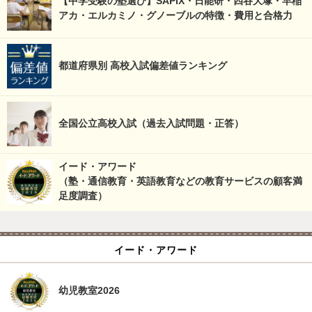
【中学受験の塾選び】SAPIX・日能研・四谷大塚・早稲
アカ・エルカミノ・グノーブルの特徴・費用と合格力
都道府県別 高校入試偏差値ランキング
全国公立高校入試（過去入試問題・正答）
イード・アワード
（塾・通信教育・英語教育などの教育サービスの顧客満
足度調査）
イード・アワード
幼児教室2026