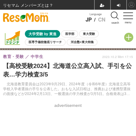
リセマム メンバーズ
Language
JP
/
CN
menu
search
大学受験 by 東進
医学部
東大受験
医専予備校徹底リサーチ
河合塾×東大特集
親子で考える大学選び
高校受験
中学受験
小学校受験
教育・受験
中学生
2023.10.2 Mon 17:15
共通テスト
夏休み
8月開催学校説明会・相談会
【高校受験2024】北海道公立高入試、手引を公
8月開催イベント・WS
全国公立高校 過去問
人気記事
表…学力検査3/5
自由研究教材（小学生向け）
自由研究教材（中学生向け）
ランキング
北海道教育委員会は2023年9月29日、2024年度（令和6年度）北海道立高等
学校入学者選抜の手引を公表した。おもな入試日程は、推薦および連携型選抜
の面接などが2024年2月13日、一般選抜の学力検査が3月5日。合格発表は3月
18日に行う。
advertisement