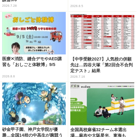
2026.7.28
2026.8.5
医療✕消防、縫合デモやAED講
【中学受験2027】人気校の併願
習も「おしごと体験博」9/5
先は…四谷大塚「第2回合不合判
定テスト」結果
2026.8.6
2026.7.16
砂金甲子園、神戸女学院が優
全国高校麻雀32チーム本選出
勝…全国14校の中高生が腕競う
場…麻布や大阪星光、東海も