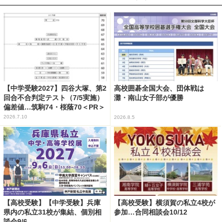
【中学受験2027】四谷大塚、第2
高校囲碁全国大会、団体戦は
回合不合判定テスト（7/5実施）
灘・南山女子部が優勝
偏差値…筑駒74・桜蔭70＜PR＞
2026.7.10
2026.8.5
【高校受験】【中学受験】兵庫
【高校受験】横須賀の私立4校が
県内の私立31校が集結、個別相
参加…合同相談会10/12
談会9/6