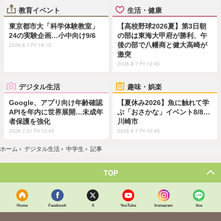
教育イベント
生活・健康
東京都市大「科学体験教室」
【高校野球2026夏】第3日朝
24の実験企画…小中向け9/6
の部は東海大甲府が勝利、午
後の部で八幡商と健大高崎が
2026.8.7 Fri 18:15
激突
2026.8.7 Fri 12:45
デジタル生活
趣味・娯楽
Google、アプリ向け年齢確認
【夏休み2026】魚に触れて学
APIを年内に世界展開…未成年
ぶ「おさかな」イベント8/8…
者保護を強化
川崎市
2026.7.31 Fri 13:45
2026.8.7 Fri 10:45
ホーム
›
デジタル生活
›
中学生
›
記事
TOP
Home
Facebook
X
YouTube
Instagram
line