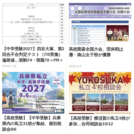
【中学受験2027】四谷大塚、第2
高校囲碁全国大会、団体戦は
回合不合判定テスト（7/5実施）
灘・南山女子部が優勝
偏差値…筑駒74・桜蔭70＜PR＞
2026.7.10
2026.8.5
【高校受験】【中学受験】兵庫
【高校受験】横須賀の私立4校が
県内の私立31校が集結、個別相
参加…合同相談会10/12
談会9/6