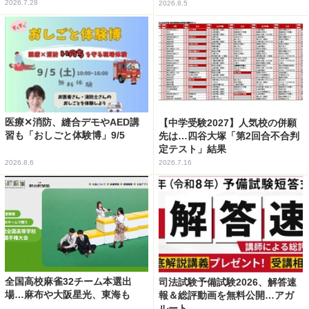
2026.7.28
2026.8.5
医療✕消防、縫合デモやAED講
【中学受験2027】人気校の併願
習も「おしごと体験博」9/5
先は…四谷大塚「第2回合不合判
定テスト」結果
2026.8.6
2026.7.16
全国高校麻雀32チーム本選出
司法試験予備試験2026、解答速
場…麻布や大阪星光、東海も
報＆総評動画を無料公開…アガ
ルート