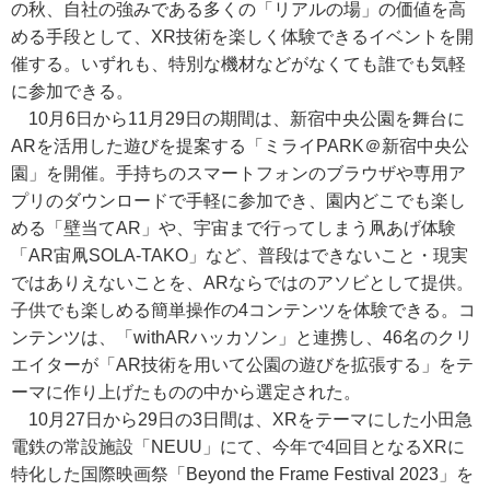
の秋、自社の強みである多くの「リアルの場」の価値を高
める手段として、XR技術を楽しく体験できるイベントを開
催する。いずれも、特別な機材などがなくても誰でも気軽
に参加できる。
10月6日から11月29日の期間は、新宿中央公園を舞台に
ARを活用した遊びを提案する「ミライPARK＠新宿中央公
園」を開催。手持ちのスマートフォンのブラウザや専用ア
プリのダウンロードで手軽に参加でき、園内どこでも楽し
める「壁当てAR」や、宇宙まで行ってしまう凧あげ体験
「AR宙凧SOLA-TAKO」など、普段はできないこと・現実
ではありえないことを、ARならではのアソビとして提供。
子供でも楽しめる簡単操作の4コンテンツを体験できる。コ
ンテンツは、「withARハッカソン」と連携し、46名のクリ
エイターが「AR技術を用いて公園の遊びを拡張する」をテ
ーマに作り上げたものの中から選定された。
10月27日から29日の3日間は、XRをテーマにした小田急
電鉄の常設施設「NEUU」にて、今年で4回目となるXRに
特化した国際映画祭「Beyond the Frame Festival 2023」を