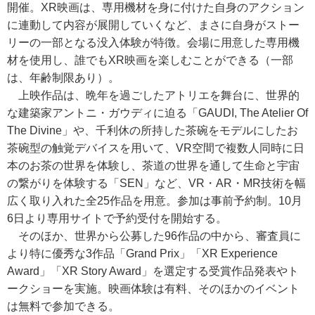
開催。XR映画は、専用機材を身に付けた自身のアクション
に連動して内容が展開していくなど、まさに自身がストー
リーの一部となる没入体験が特徴。会場に用意した専用機
材を使用し、誰でもXR映画を楽しむことができる（一部
は、年齢制限あり）。
上映作品は、晩年を過ごしたアトリエを舞台に、世界的
な建築家アントニ・ガウディに迫る「GAUDI, The Atelier Of
The Divine」や、千利休の所持した茶碗をモデルにしたお
茶碗型の触覚デバイスを用いて、VR空間で複数人同時に日
本のお茶の世界を体験し、茶道の世界を通して生命と宇宙
の繋がりを体験する「SEN」など、VR・AR・MR技術を幅
広く取り入れた全25作品を用意。参加は事前予約制。10月
6日より専用サイトで予約受付を開始する。
そのほか、世界から公募した96作品の中から、審査員に
より特に優秀な3作品「Grand Prix」「XR Experience
Award」「XR Story Award」を選定する受賞作品発表やト
ークショーを実施。映画体験は有料、そのほかのイベント
は無料で参加できる。