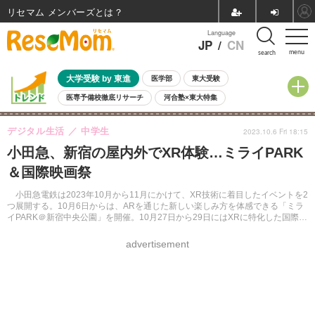
リセマム メンバーズ
Language
JP
/
CN
menu
search
大学受験 by 東進
医学部
東大受験
医専予備校徹底リサーチ
河合塾×東大特集
親子で考える大学選び
高校受験
中学受験
小学校受験
デジタル生活
中学生
2023.10.6 Fri 18:15
共通テスト
夏休み
8月開催学校説明会・相談会
小田急、新宿の屋内外でXR体験…ミライPARK
8月開催イベント・WS
全国公立高校 過去問
人気記事
＆国際映画祭
自由研究教材（小学生向け）
自由研究教材（中学生向け）
ランキング
小田急電鉄は2023年10月から11月にかけて、XR技術に着目したイベントを2
つ展開する。10月6日からは、ARを通じた新しい楽しみ方を体感できる「ミラ
イPARK＠新宿中央公園」を開催。10月27日から29日にはXRに特化した国際映
画祭を開催する。
advertisement