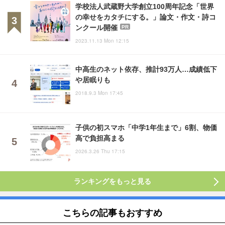
学校法人武蔵野大学創立100周年記念「世界
の幸せをカタチにする。」論文・作文・詩コ
ンクール開催
PR
2023.11.13 Mon 12:15
中高生のネット依存、推計93万人…成績低下
や居眠りも
2018.9.3 Mon 17:45
子供の初スマホ「中学1年生まで」6割、物価
高で負担高まる
2026.3.26 Thu 17:15
ランキングをもっと見る
こちらの記事もおすすめ