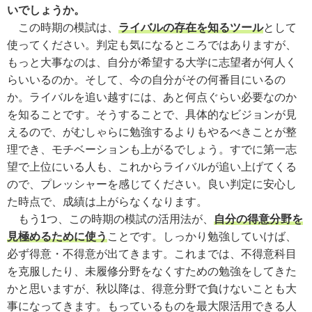
いでしょうか。
この時期の模試は、
ライバルの存在を知るツール
として
使ってください。判定も気になるところではありますが、
もっと大事なのは、自分が希望する大学に志望者が何人く
らいいるのか。そして、今の自分がその何番目にいるの
か。ライバルを追い越すには、あと何点ぐらい必要なのか
を知ることです。そうすることで、具体的なビジョンが見
えるので、がむしゃらに勉強するよりもやるべきことが整
理でき、モチベーションも上がるでしょう。すでに第一志
望で上位にいる人も、これからライバルが追い上げてくる
ので、プレッシャーを感じてください。良い判定に安心し
た時点で、成績は上がらなくなります。
もう1つ、この時期の模試の活用法が、
自分の得意分野を
見極めるために使う
ことです。しっかり勉強していけば、
必ず得意・不得意が出てきます。これまでは、不得意科目
を克服したり、未履修分野をなくすための勉強をしてきた
かと思いますが、秋以降は、得意分野で負けないことも大
事になってきます。もっているものを最大限活用できる人