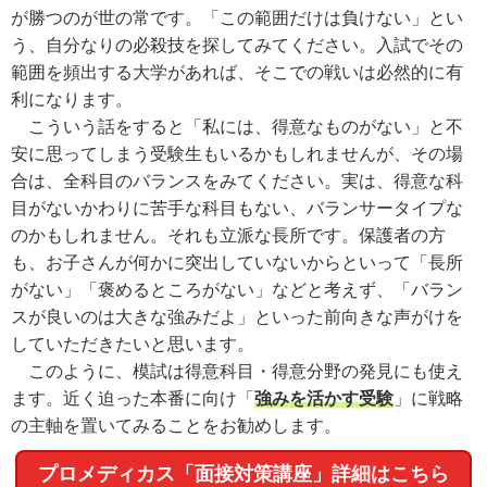
が勝つのが世の常です。「この範囲だけは負けない」とい
う、自分なりの必殺技を探してみてください。入試でその
範囲を頻出する大学があれば、そこでの戦いは必然的に有
利になります。
こういう話をすると「私には、得意なものがない」と不
安に思ってしまう受験生もいるかもしれませんが、その場
合は、全科目のバランスをみてください。実は、得意な科
目がないかわりに苦手な科目もない、バランサータイプな
のかもしれません。それも立派な長所です。保護者の方
も、お子さんが何かに突出していないからといって「長所
がない」「褒めるところがない」などと考えず、「バラン
スが良いのは大きな強みだよ」といった前向きな声がけを
していただきたいと思います。
このように、模試は得意科目・得意分野の発見にも使え
ます。近く迫った本番に向け「
強みを活かす受験
」に戦略
の主軸を置いてみることをお勧めします。
プロメディカス「面接対策講座」詳細はこちら