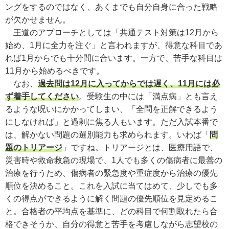
ングをするのではなく、あくまでも自分自身に合った戦略
が欠かせません。
王道のアプローチとしては「共通テスト対策は12月から
始め、1月に全力を注ぐ」と言われますが、得意な科目であ
れば1月からでも十分間に合います。一方で、苦手な科目は
11月から始めるべきです。
なお、
過去問は12月に入ってからでは遅く、11月には必
ず着手してください
。受験生の中には「満点病」とも言え
るような呪いにかかってしまい、「全問を正解できるよう
にしなければ」と過剰に焦る人もいます。ただ入試本番で
は、解かない問題の選別能力も求められます。いわば「
問
題のトリアージ
」ですね。トリアージとは、医療用語で、
災害時や救命救急の現場で、1人でも多くの傷病者に最善の
治療を行うため、傷病者の緊急度や重症度から治療の優先
順位を決めること。これを入試に当てはめて、少しでも多
くの得点ができるように解く問題の優先順位を見定めるこ
と。合格者の平均点を基準に、どの科目で何割取れたら合
格できそうか、自分の得意と苦手を考慮しながら志望校の