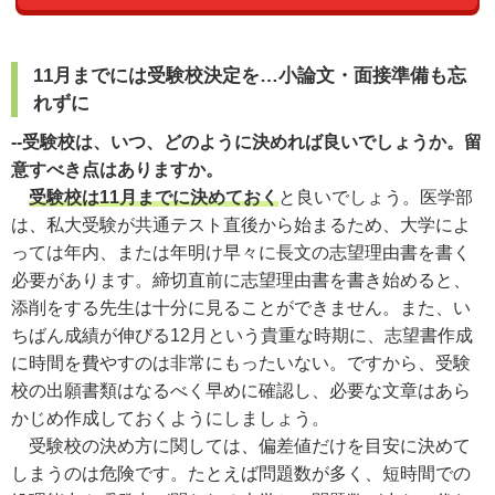
11月までには受験校決定を…小論文・面接準備も忘
れずに
--受験校は、いつ、どのように決めれば良いでしょうか。留
意すべき点はありますか。
受験校は11月までに決めておく
と良いでしょう。医学部
は、私大受験が共通テスト直後から始まるため、大学によ
っては年内、または年明け早々に長文の志望理由書を書く
必要があります。締切直前に志望理由書を書き始めると、
添削をする先生は十分に見ることができません。また、い
ちばん成績が伸びる12月という貴重な時期に、志望書作成
に時間を費やすのは非常にもったいない。ですから、受験
校の出願書類はなるべく早めに確認し、必要な文章はあら
かじめ作成しておくようにしましょう。
受験校の決め方に関しては、偏差値だけを目安に決めて
しまうのは危険です。たとえば問題数が多く、短時間での