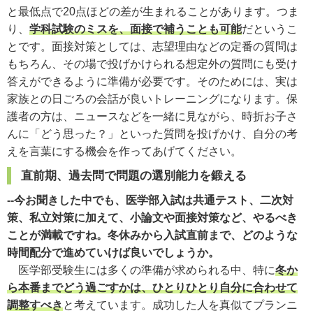
と最低点で20点ほどの差が生まれることがあります。つま
り、
学科試験のミスを、面接で補うことも可能
だというこ
とです。面接対策としては、志望理由などの定番の質問は
もちろん、その場で投げかけられる想定外の質問にも受け
答えができるように準備が必要です。そのためには、実は
家族との日ごろの会話が良いトレーニングになります。保
護者の方は、ニュースなどを一緒に見ながら、時折お子さ
んに「どう思った？」といった質問を投げかけ、自分の考
えを言葉にする機会を作ってあげてください。
直前期、過去問で問題の選別能力を鍛える
--今お聞きした中でも、医学部入試は共通テスト、二次対
策、私立対策に加えて、小論文や面接対策など、やるべき
ことが満載ですね。冬休みから入試直前まで、どのような
時間配分で進めていけば良いでしょうか。
医学部受験生には多くの準備が求められる中、特に
冬か
ら本番までどう過ごすかは、ひとりひとり自分に合わせて
調整すべき
と考えています。成功した人を真似てプランニ