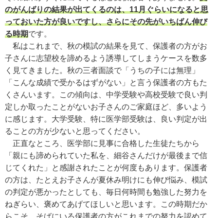
のがんばりの結果が出てくるのは、11月ぐらいになると思
っておいた方が良いですし、さらにその先がいちばん伸び
る時期
です。
私はこれまで、秋の模試の結果を見て、保護者の方がお
子さんに志望校を諦めるよう誘導してしまうケースを数多
く見てきました。秋の三者面談で「うちの子には無理」
「こんな成績で受かるはずがない」と言う保護者の方もた
くさんいます。この傾向は、中学受験や高校受験で良い判
定しか取ったことがないお子さんのご家庭ほど、多いよう
に感じます。大学受験、特に医学部受験は、良い判定が出
ることの方が少ないと思ってください。
正直なところ、医学部に見事に合格した生徒たちから
「親にも諦められていた私を、細谷さんだけが最後まで信
じてくれた」と感謝されたことが何度もあります。保護者
の方は、たとえお子さんが夏休み明けにも伸び悩み、模試
の判定が悪かったとしても、毎日何時間も勉強した努力を
ねぎらい、褒めてあげてほしいと思います。この時期だか
らこそ、そばにいる保護者の方がこれまでの努力を認めて