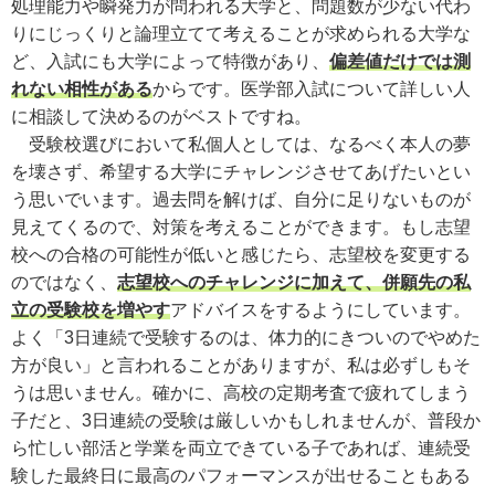
処理能力や瞬発力が問われる大学と、問題数が少ない代わ
りにじっくりと論理立てて考えることが求められる大学な
ど、入試にも大学によって特徴があり、
偏差値だけでは測
れない相性がある
からです。医学部入試について詳しい人
に相談して決めるのがベストですね。
受験校選びにおいて私個人としては、なるべく本人の夢
を壊さず、希望する大学にチャレンジさせてあげたいとい
う思いでいます。過去問を解けば、自分に足りないものが
見えてくるので、対策を考えることができます。もし志望
校への合格の可能性が低いと感じたら、志望校を変更する
のではなく、
志望校へのチャレンジに加えて、併願先の私
立の受験校を増やす
アドバイスをするようにしています。
よく「3日連続で受験するのは、体力的にきついのでやめた
方が良い」と言われることがありますが、私は必ずしもそ
うは思いません。確かに、高校の定期考査で疲れてしまう
子だと、3日連続の受験は厳しいかもしれませんが、普段か
ら忙しい部活と学業を両立できている子であれば、連続受
験した最終日に最高のパフォーマンスが出せることもある