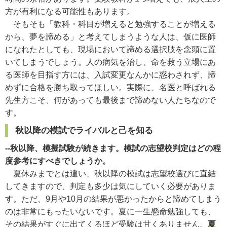
方が有利になる可能性もあります。
そもそも「教科・科目が増えると勉強することが増える
から、夢を諦める」と考えてしまうような人は、仮に医師
になれたとしても、現場において諦める選択肢を念頭に置
いてしまうでしょう。人の病気を治し、命を救う立場にあ
る医師を目指す方には、入試変更なんかに惑わされず、諦
めずに合格を勝ち取ってほしい。実際に、名医と呼ばれる
先生方こそ、何があっても最後まで諦めない人たちなので
す。
秋以降の模試でライバルと己を知る
--秋以降、模擬試験が続きます。模試の志望校判定はどの程
度参考にすべきでしょうか。
夏休みまでとは違い、秋以降の模試は志望校選びに直結
してきますので、判定も多少は気にしていく必要がありま
す。ただ、9月や10月の結果が悪かったからと諦めてしまう
のは非常にもったいないです。夏に一生懸命勉強しても、
その結果がすぐに出てくるほど受験は甘くありません。
夏