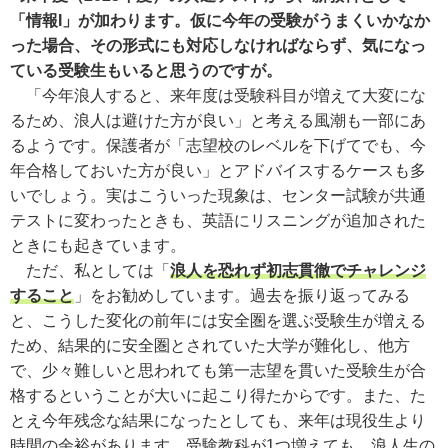
「情報I」が加わります。仮に今年の受験がうまくいかなか
った場合、その形式にも対応しなければならず、気になっ
ている受験生もいると思うのですが。
「今年浪人すると、来年度は受験科目が増えて大変にな
るため、浪人は避けた方が良い」と考える風潮も一部にあ
るようです。保護者が「志望校のレベルを下げてでも、今
年合格しておいた方が良い」とアドバイスするケースも多
いでしょう。実はこういった現象は、センター試験が共通
テストに変わったときも、英語にリスニングが追加された
ときにも起きています。
ただ、私としては「
浪人を恐れず初志貫徹でチャレンジ
すること
」をお勧めしています。過去を振り返ってみる
と、こうした変化の前年には安全圏を選ぶ受験生が増える
ため、結果的に安全圏とされていた大学が難化し、他方
で、少々難しいと思われても第一志望を貫いた受験生が合
格するということが大いに起こり得たからです。また、た
とえ今年残念な結果になったとしても、来年は現役生より
時間の余裕があります。受験教科が1つ増えても、浪人生の