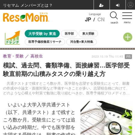
リセマム メンバーズ
Language
JP
/
CN
menu
search
大学受験 by 東進
医学部
東大受験
医専予備校徹底リサーチ
河合塾×東大特集
親子で考える大学選び
高校受験
中学受験
小学校受験
教育・受験
高校生
2023.10.19 Thu 11:45
PR
共通テスト
夏休み
8月開催学校説明会・相談会
模試、過去問、書類準備、面接練習…医学部受
8月開催イベント・WS
全国公立高校 過去問
人気記事
験直前期の山積みタスクの乗り越え方
自由研究教材（小学生向け）
自由研究教材（中学生向け）
ランキング
共通テストまで残すところ数か月。医学部を志望する受験生にとって、願書
の作成や小論文・面接対策など準備すべきことが多い。志望校合格に向けて、
どのような心構えや対策で勉強に取り組むべきか。医専予備校プロメディカ
ス・戦略マネージャーの細谷一史氏に話を聞いた。
いよいよ大学入学共通テスト
（以下、共通テスト）まで残すと
ころ数か月。受験生にとっては追
い込みの時期だ。中でも医学部を
志望する受験生は、願書の作成や