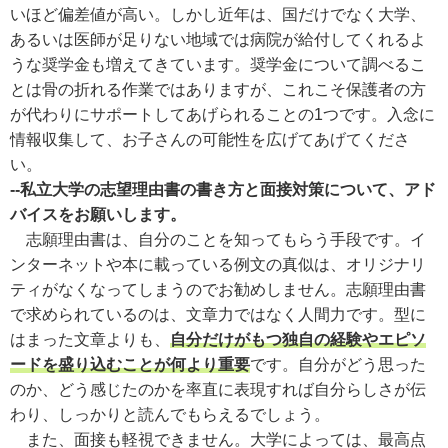
いほど偏差値が高い。しかし近年は、国だけでなく大学、
あるいは医師が足りない地域では病院が給付してくれるよ
うな奨学金も増えてきています。奨学金について調べるこ
とは骨の折れる作業ではありますが、これこそ保護者の方
が代わりにサポートしてあげられることの1つです。入念に
情報収集して、お子さんの可能性を広げてあげてくださ
い。
--私立大学の志望理由書の書き方と面接対策について、アド
バイスをお願いします。
志願理由書は、自分のことを知ってもらう手段です。イ
ンターネットや本に載っている例文の真似は、オリジナリ
ティがなくなってしまうのでお勧めしません。志願理由書
で求められているのは、文章力ではなく人間力です。型に
はまった文章よりも、
自分だけがもつ独自の経験やエピソ
ードを盛り込むことが何より重要
です。自分がどう思った
のか、どう感じたのかを率直に表現すれば自分らしさが伝
わり、しっかりと読んでもらえるでしょう。
また、面接も軽視できません。大学によっては、最高点