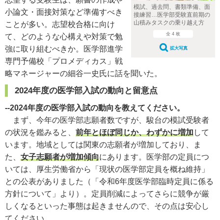
模試、過去問、書類準備、面
小論文・面接対策など準備すべき
接練習…医学部受験直前期の
山積みタスクの乗り越え方
ことが多い。志望校合格に向け
全 4 枚
て、どのような心構えや対策で勉
強に取り組むべきか。医学部進学
拡大写真
専門予備校「プロメディカス」戦
略マネージャーの細谷一史氏に話を聞いた。
2024年度の医学部入試の動向と留意点
--2024年度の医学部入試の動向を教えてください。
まず、今年の医学部志願者数ですが、駿台の模試受験者
の状況を鑑みると、
前年とほぼ同じか、わずかに増加
して
います。地域としては関東の志願者が増加しており、ま
た、
女子志願者が増加傾向
にあります。医学部の定員につ
いては、厚生労働省から「現状の医学部定員を概ね維持」
との公表がありました（「令和6年度医学部臨時定員に係る
方針について」より）。定員削減によってさらに競争が厳
しくなるといった事態は起きませんので、その点は安心し
てください。