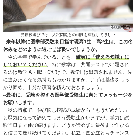
受験校選びでは、入試問題との相性も重視してほしい
--来年以降に医学部受験を目指す現高1生・高2生は、この冬
休みをどのように過ごせば良いでしょうか。
今の学年で学んでいることを、
確実に「使える知識」に
しておいてください
。特に数学は、共通テストで出題され
るのは数学IA・IIB・Cだけで、数学IIIは出題されません。先
に進みたくなる気持ちもわかりますが、まずは基礎をしっ
かり固め、十分な演習を積んでおきましょう。
--最後に、受験を控える医学部受験生に向けてメッセージを
お願いします。
秋の時点で、伸び悩む模試の成績から「もうだめだ…」
と弱気になって諦めてしまう受験生がいますが、学力は試
験当日まで伸び続けます。どうか諦めずに最後まで伸びる
と信じて走り続けてください。私立・国公立ともチャンス