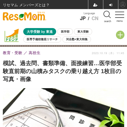
リセマム メンバーズ
Language
JP
/
CN
menu
search
大学受験 by 東進
医学部
東大受験
医専予備校徹底リサーチ
河合塾×東大特集
親子で考える大学選び
高校受験
中学受験
小学校受験
教育・受験
高校生
2023.10.19（木） 11:45
共通テスト
夏休み
8月開催学校説明会・相談会
8月開催イベント・WS
全国公立高校 過去問
人気記事
模試、過去問、書類準備、面接練習…医学部受
自由研究教材（小学生向け）
自由研究教材（中学生向け）
ランキング
験直前期の山積みタスクの乗り越え方 1枚目の
写真・画像