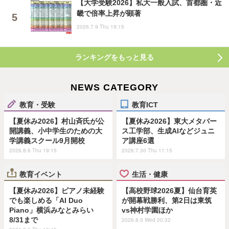
【大学受験2026】私大一般入試、首都圏・近
畿で倍率上昇が顕著
2026.7.9 Thu 19:15
ランキングをもっと見る
NEWS CATEGORY
教育・受験
教育ICT
【夏休み2026】村山斉氏が公
【夏休み2026】東大メタバー
開講義、小中学生のための大
ス工学部、生成AIなどジュニ
学講義スクール9月開校
ア講座6選
2026.8.6 Thu 19:15
2026.7.30 Thu 11:15
教育イベント
生活・健康
【夏休み2026】ピアノ未経験
【高校野球2026夏】仙台育英
でも楽しめる「AI Duo
が開幕戦勝利、第2日は東筑
Piano」横浜みなとみらい
vs神村学園ほか
8/31まで
2026.8.5 Wed 20:32