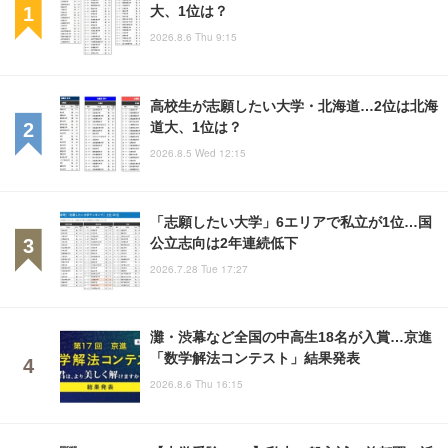
大、1位は？
2026.8.6 Thu 9:15
高校生が志願したい大学・北海道…2位は北海
道大、1位は？
2026.8.5 Wed 12:15
「志願したい大学」6エリアで私立が1位…国
公立志向は2年連続低下
2026.7.28 Tue 17:27
灘・渋幕など全国の中高生18名が入賞…京進
「数学解法コンテスト」結果発表
2026.8.6 Thu 16:15