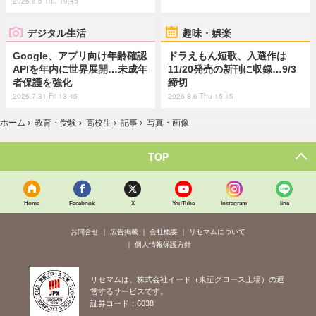
2026.8.6 Thu 19:45
デジタル生活
趣味・娯楽
Google、アプリ向け年齢確認
ドラえもん短歌、入選作は
APIを年内に世界展開…未成年
11/20発売の新刊に収録…9/3
者保護を強化
締切
2026.7.31 Fri 13:45
2026.8.6 Thu 15:15
ホーム
›
教育・受験
›
高校生
›
記事
›
写真・画像
TOP
Home
Facebook
X
YouTube
Instagram
line
お問合せ
広告掲載
会社概要
リセマムについて
個人情報保護方針
リセマムは、株式会社イード（東証グロース上場）の運
営するサービスです。
証券コード：6038