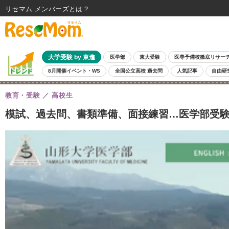
リセマム メンバーズ
大学受験 by 東進
医学部
東大受験
医専予備校徹底リサー
8月開催イベント・WS
全国公立高校 過去問
人気記事
自由研
教育・受験
高校生
模試、過去問、書類準備、面接練習…医学部受験