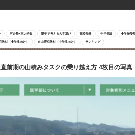
チ
河合塾×東大特集
親子で考える大学選び
高校受験
中学受験
小学校受
究教材（小学生向け）
自由研究教材（中学生向け）
ランキング
直前期の山積みタスクの乗り越え方 4枚目の写真