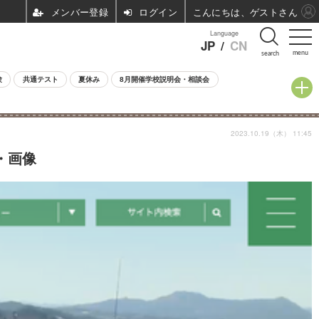
ログイン
こんにちは、ゲストさん
Language
JP
/
CN
menu
search
験
共通テスト
夏休み
8月開催学校説明会・相談会
2023.10.19（木） 11:45
・画像