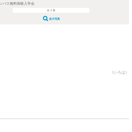
ンパス無料体験入学会
全 2 枚
拡大写真
《いろは》