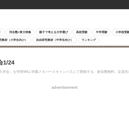
チ
河合塾×東大特集
親子で考える大学選び
高校受験
中学受験
小学校受
究教材（小学生向け）
自由研究教材（中学生向け）
ランキング
/24
験入学会」を学研WILL学園メタバースキャンパスにて開催する。参加費無料。定員先
advertisement