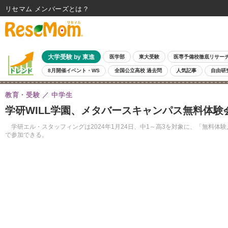
リセマム メンバーズ
大学受験 by 東進
医学部
東大受験
医専予備校徹底リサー
8月開催イベント・WS
全国公立高校 過去問
人気記事
自由研
教育・受験
中学生
学研WILL学園、メタバースキャンパス無料体験会1
学研エル・スタッフィングは2024年1月24日、中1～高3を対象に、「無料体
で参加できる。