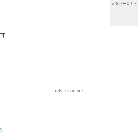
メタバースキャ
る
も可
advertisement
会