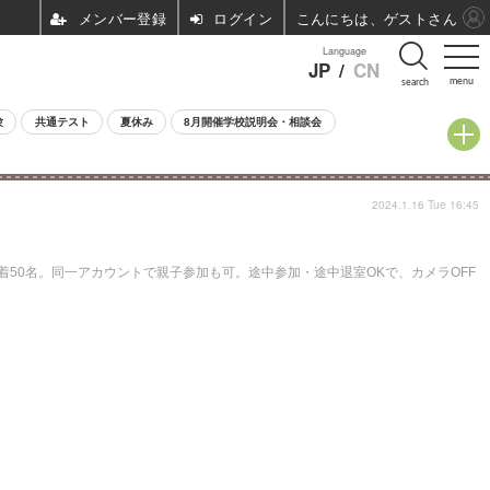
ログイン
こんにちは、ゲストさん
Language
JP
/
CN
menu
search
験
共通テスト
夏休み
8月開催学校説明会・相談会
2024.1.16 Tue 16:45
着50名。同一アカウントで親子参加も可。途中参加・途中退室OKで、カメラOFF