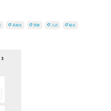
験
高校生
受験
入試
駿台
3