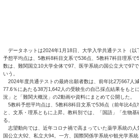
データネットは2024年1月18日、大学入学共通テスト（
予想平均点は、5教科8科目文系で536点、5教科7科目理系
数は、難関国立10大学全体で97、医学系統の国公立大で9
いう。
2024年度共通テストの最終出願者数は、前年比2万667人減
77.6％にあたる38万1,642人の受験生の自己採点結果を
況」と「難関大概況」の2動画や資料にまとめて公開した。
5教科予想平均点は、5教科8科目文系で536点（前年比4点増
と、文系・理系ともに上昇。教科別では、「国語」「生物基
る。
志望動向では、近年コロナ禍で高まっていた薬学系統の人
国公立大92、私立大94。一方、国際関係学系統や観光学系