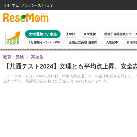
リセマム メンバーズ
大学受験 by 東進
医学部
東大受験
医専予備校徹底リサー
8月開催イベント・WS
全国公立高校 過去問
人気記事
自由研
教育・受験
高校生
【共通テスト2024】文理とも平均点上昇、安
データネットは2024年1月18日、大学入学共通テストの全体概況を公開した。5
立大で97で、新課程入試を控えた安全志向はみられないという。