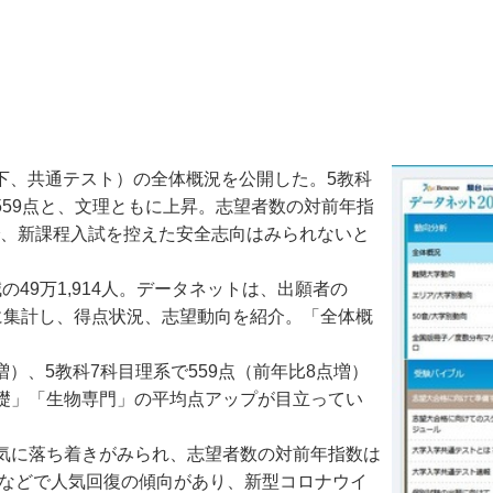
以下、共通テスト）の全体概況を公開した。5教科
で559点と、文理ともに上昇。志望者数の対前年指
7で、新課程入試を控えた安全志向はみられないと
の49万1,914人。データネットは、出願者の
もとに集計し、得点状況、志望動向を紹介。「全体概
）、5教科7科目理系で559点（前年比8点増）
礎」「生物専門」の平均点アップが目立ってい
気に落ち着きがみられ、志望者数の対前年指数は
統などで人気回復の傾向があり、新型コロナウイ