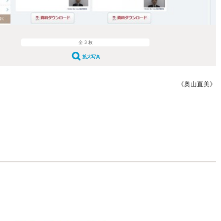
全 3 枚
拡大写真
《奥山直美》