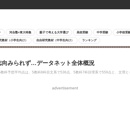
チ
河合塾×東大特集
親子で考える大学選び
高校受験
中学受験
小学校受
究教材（小学生向け）
自由研究教材（中学生向け）
ランキング
全志向みられず…データネット全体概況
教科予想平均点は、5教科8科目文系で536点、5教科7科目理系で559点と、文理
advertisement