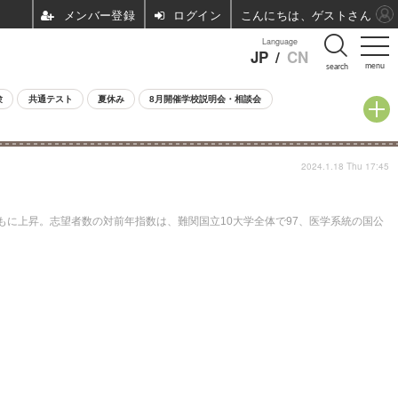
ログイン
こんにちは、ゲストさん
Language
JP
/
CN
menu
search
験
共通テスト
夏休み
8月開催学校説明会・相談会
2024.1.18 Thu 17:45
ともに上昇。志望者数の対前年指数は、難関国立10大学全体で97、医学系統の国公