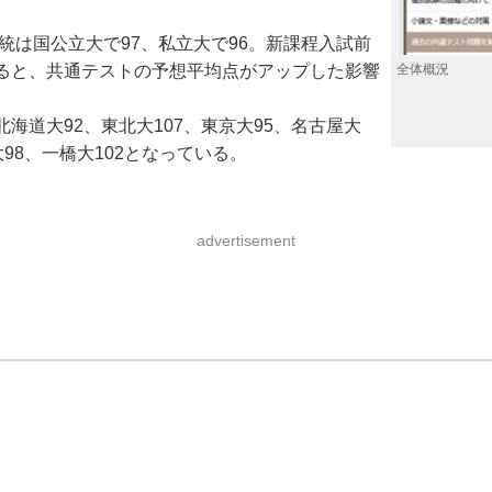
統は国公立大で97、私立大で96。新課程入試前
全体概況
ると、共通テストの予想平均点がアップした影響
道大92、東北大107、東京大95、名古屋大
大98、一橋大102となっている。
advertisement