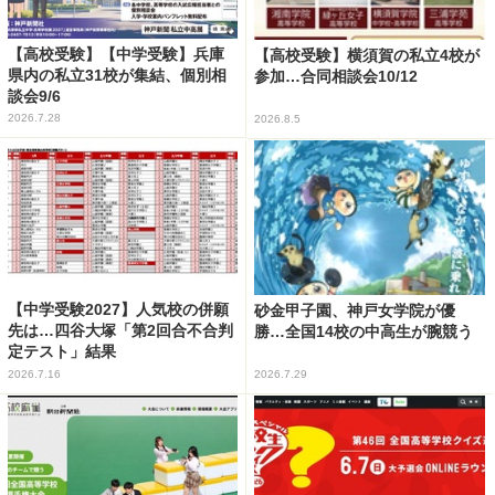
【高校受験】【中学受験】兵庫
【高校受験】横須賀の私立4校が
県内の私立31校が集結、個別相
参加…合同相談会10/12
談会9/6
2026.7.28
2026.8.5
【中学受験2027】人気校の併願
砂金甲子園、神戸女学院が優
先は…四谷大塚「第2回合不合判
勝…全国14校の中高生が腕競う
定テスト」結果
2026.7.16
2026.7.29