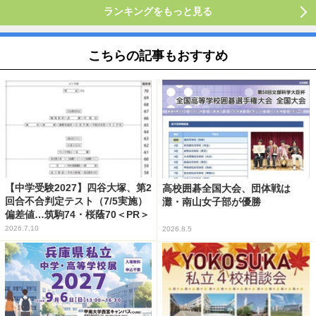
ランキングをもっと見る
こちらの記事もおすすめ
【中学受験2027】四谷大塚、第2
高校囲碁全国大会、団体戦は
回合不合判定テスト（7/5実施）
灘・南山女子部が優勝
偏差値…筑駒74・桜蔭70＜PR＞
2026.7.10
2026.8.5