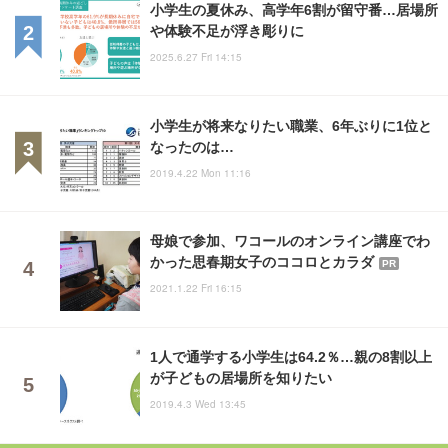
小学生の夏休み、高学年6割が留守番…居場所
や体験不足が浮き彫りに
2025.6.27 Fri 14:15
小学生が将来なりたい職業、6年ぶりに1位と
なったのは…
2019.4.22 Mon 11:16
母娘で参加、ワコールのオンライン講座でわ
かった思春期女子のココロとカラダ
PR
2021.1.22 Fri 16:15
1人で通学する小学生は64.2％…親の8割以上
が子どもの居場所を知りたい
2019.4.3 Wed 13:45