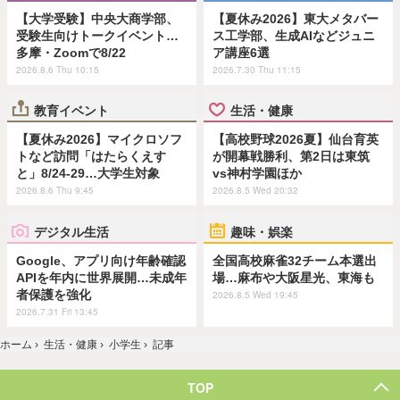
【大学受験】中央大商学部、
【夏休み2026】東大メタバー
受験生向けトークイベント…
ス工学部、生成AIなどジュニ
多摩・Zoomで8/22
ア講座6選
2026.8.6 Thu 10:15
2026.7.30 Thu 11:15
教育イベント
生活・健康
【夏休み2026】マイクロソフ
【高校野球2026夏】仙台育英
トなど訪問「はたらくえす
が開幕戦勝利、第2日は東筑
と」8/24-29…大学生対象
vs神村学園ほか
2026.8.6 Thu 9:45
2026.8.5 Wed 20:32
デジタル生活
趣味・娯楽
Google、アプリ向け年齢確認
全国高校麻雀32チーム本選出
APIを年内に世界展開…未成年
場…麻布や大阪星光、東海も
者保護を強化
2026.8.5 Wed 19:45
2026.7.31 Fri 13:45
ホーム
›
生活・健康
›
小学生
›
記事
TOP