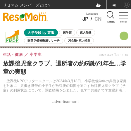
リセマム メンバーズ
Language
JP
/
CN
menu
search
大学受験 by 東進
医学部
東大受験
医専予備校徹底リサーチ
河合塾×東大特集
親子で考える大学選び
高校受験
中学受験
小学校受験
生活・健康
小学生
2024.3.26 Tue 11:45
共通テスト
夏休み
8月開催学校説明会・相談会
放課後児童クラブ、退所者の約5割が1年生…学
8月開催イベント・WS
全国公立高校 過去問
人気記事
童の実態
自由研究教材（小学生向け）
自由研究教材（中学生向け）
ランキング
放課後NPOアフタースクールは2024年3月18日、小学校低学年の共働き家庭
を対象に「共働き世帯の小学生が放課後の時間を過ごす放課後児童クラブ（学
童）の利用状況について」調査結果を公表した。低学年共働きで学童退所者は
全体の15.6%、うち1年生前半の退所は30.4%にのぼった。
advertisement