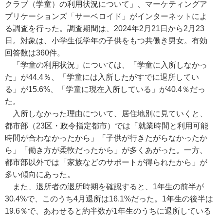
クラブ（学童）の利用状況について」、マーケティングア
プリケーションズ「サーベロイド」がインターネットによ
る調査を行った。調査期間は、2024年2月21日から2月23
日。対象は、小学生低学年の子供をもつ共働き男女。有効
回答数は360件。
「学童の利用状況」については、「学童に入所しなかっ
た」が44.4％、「学童には入所したがすでに退所してい
る」が15.6%、「学童に現在入所している」が40.4％だっ
た。
入所しなかった理由について、居住地別に見ていくと、
都市部（23区・政令指定都市）では「就業時間と利用可能
時間が合わなかったから」「子供が行きたがらなかったか
ら」「働き方が柔軟だったから」が多くあがった。一方、
都市部以外では「家族などのサポートが得られたから」が
多い傾向にあった。
また、退所者の退所時期を確認すると、1年生の前半が
30.4%で、このうち4月退所は16.1%だった。1年生の後半は
19.6％で、あわせると約半数が1年生のうちに退所している