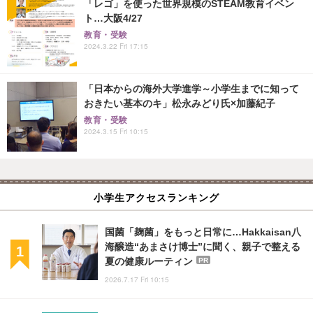
「レゴ」を使った世界規模のSTEAM教育イベン
ト…大阪4/27
教育・受験
2024.3.22 Fri 17:15
「日本からの海外大学進学～小学生までに知って
おきたい基本のキ」松永みどり氏×加藤紀子
教育・受験
2024.3.15 Fri 10:15
小学生アクセスランキング
国菌「麹菌」をもっと日常に…Hakkaisan八
海醸造“あまさけ博士”に聞く、親子で整える
夏の健康ルーティン
PR
2026.7.17 Fri 10:15