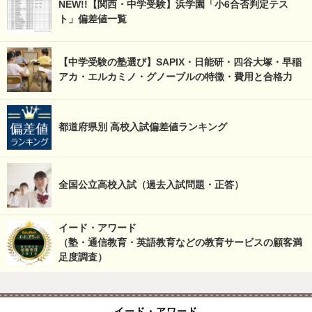
NEW!!【関西・中学受験】浜学園「小6合否判定テス
ト」偏差値一覧
【中学受験の塾選び】SAPIX・日能研・四谷大塚・早稲
アカ・エルカミノ・グノーブルの特徴・費用と合格力
都道府県別 高校入試偏差値ランキング
全国公立高校入試（過去入試問題・正答）
イード・アワード
（塾・通信教育・英語教育などの教育サービスの顧客満
足度調査）
イード・アワード