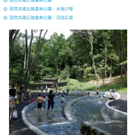
国営武蔵丘陵森林公園
国営武蔵丘陵森林公園：水遊び場
国営武蔵丘陵森林公園：渓流広場