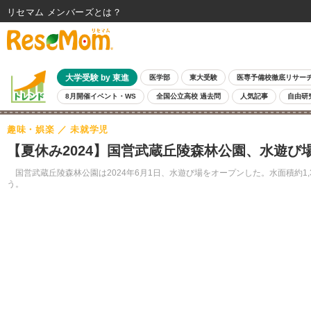
リセマム メンバーズ
大学受験 by 東進
医学部
東大受験
医専予備校徹底リサー
8月開催イベント・WS
全国公立高校 過去問
人気記事
自由研
趣味・娯楽
未就学児
【夏休み2024】国営武蔵丘陵森林公園、水遊び
国営武蔵丘陵森林公園は2024年6月1日、水遊び場をオープンした。水面積約1,
う。