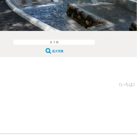
全 3 枚
拡大写真
《いろは》