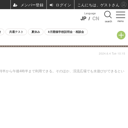
ログイン
こんにちは、ゲストさん
Language
JP
/
CN
menu
search
験
共通テスト
夏休み
8月開催学校説明会・相談会
2024.6.4 Tue 10:15
前9時半から午後4時半まで利用できる。そのほか、渓流広場でも水遊びができるとい