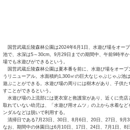
国営武蔵丘陵森林公園は2024年6月1日、水遊び場をオープ
池で、水深は5～30cm。9月29日までの期間中、午前9時
場でも水遊びができるという。
国営武蔵丘陵森林公園は夏本番を前に、水遊び場をオープン
うリニューアル。水面積約1,300㎡の巨大なじゃぶじゃぶ池
遊ぶことができる。水遊び場の周りには樹木があり、子供た
すことができるという。
水遊び場の上流部には更衣室と救護室があり、近くに売店
取れていない幼児は、「水遊び用オムツ」の上から水着など
ンダルなどは脱いで利用する。
清掃日である7月23日、30日、8月6日、20日、27日、9月
なお、期間中の休園日は6月10日、17日、24日、7月1日、8