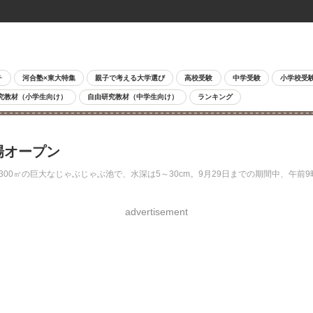
チ
河合塾×東大特集
親子で考える大学選び
高校受験
中学受験
小学校受
究教材（小学生向け）
自由研究教材（中学生向け）
ランキング
場オープン
300㎡の巨大なじゃぶじゃぶ池で、水深は5～30cm。9月29日までの期間中、午
advertisement