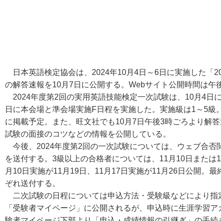
日本英語検定協会は、2024年10月4日～6日に実施した「2
の解答速報を10月7日に公開する。Webサイト公開時間は午
2024年度第2回の実用英語技能検定一次試験は、10月4日に
日に本会場と準会場実施F日程を実施した。実施級は1～5級。
に掲載予定。また、旺文社でも10月7日午後3時ごろより解
試験の面接のコツなどの情報を公開している。
今後、2024年度第2回の一次試験については、ウェブ合否閲
を送付する。3級以上の合格者については、11月10日または
月10日実施が11月19日、11月17日実施が11月26日公開。
ぞれ送付する。
二次試験の日程については申込方法・受験級などにより指定
「受験者マイページ」に公開されるが、申込時に生涯学習ア
験者マイページ下部より「申込・成績情報の引継ぎ」の手続