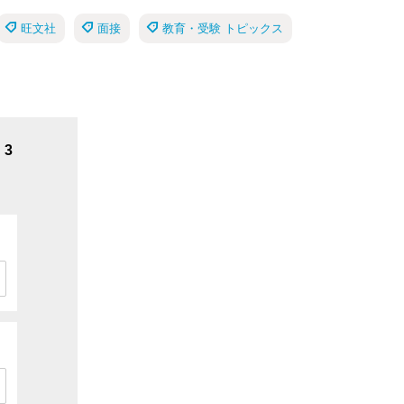
旺文社
面接
教育・受験 トピックス
3