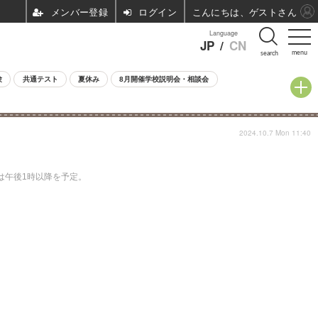
ログイン
こんにちは、ゲストさん
Language
JP
/
CN
menu
search
験
共通テスト
夏休み
8月開催学校説明会・相談会
2024.10.7 Mon 11:40
間は午後1時以降を予定。