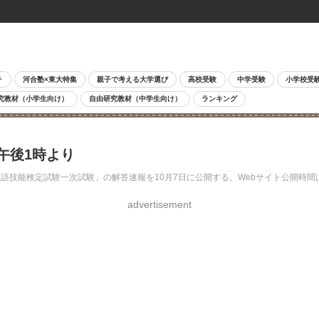
チ
河合塾×東大特集
親子で考える大学選び
高校受験
中学受験
小学校受
究教材（小学生向け）
自由研究教材（中学生向け）
ランキング
…午後1時より
用英語技能検定試験一次試験」の解答速報を10月7日に公開する。Webサイト公開時
advertisement