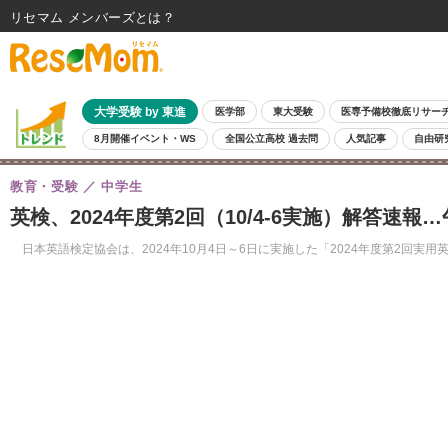
リセマム メンバーズ
大学受験 by 東進
医学部
東大受験
医専予備校徹底リサー
8月開催イベント・WS
全国公立高校 過去問
人気記事
自由研
教育・受験
中学生
英検、2024年度第2回（10/4-6実施）解答速報
日本英語検定協会は、2024年10月4日～6日に実施した「2024年度第2回実