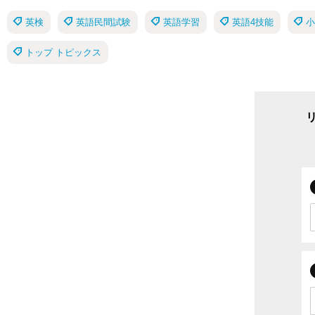
英検
英語民間試験
英語学習
英語4技能
小
トップ トピックス