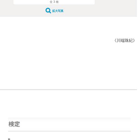
全 3 枚
拡大写真
《川端珠紀》