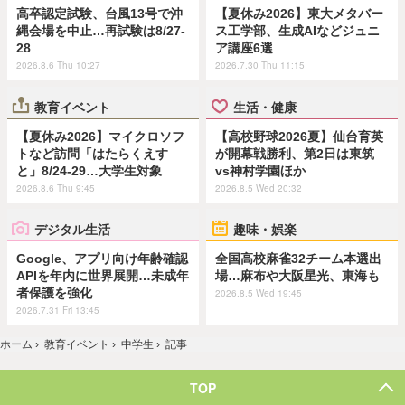
高卒認定試験、台風13号で沖
【夏休み2026】東大メタバー
縄会場を中止…再試験は8/27-
ス工学部、生成AIなどジュニ
28
ア講座6選
2026.8.6 Thu 10:27
2026.7.30 Thu 11:15
教育イベント
生活・健康
【夏休み2026】マイクロソフ
【高校野球2026夏】仙台育英
トなど訪問「はたらくえす
が開幕戦勝利、第2日は東筑
と」8/24-29…大学生対象
vs神村学園ほか
2026.8.6 Thu 9:45
2026.8.5 Wed 20:32
デジタル生活
趣味・娯楽
Google、アプリ向け年齢確認
全国高校麻雀32チーム本選出
APIを年内に世界展開…未成年
場…麻布や大阪星光、東海も
者保護を強化
2026.8.5 Wed 19:45
2026.7.31 Fri 13:45
ホーム
›
教育イベント
›
中学生
›
記事
TOP