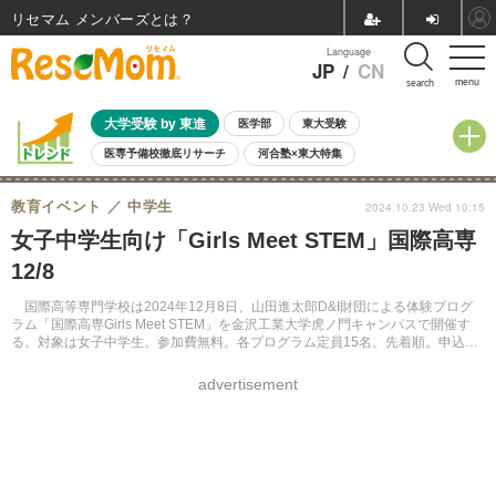
リセマム メンバーズ
Language
JP
/
CN
menu
search
大学受験 by 東進
医学部
東大受験
医専予備校徹底リサーチ
河合塾×東大特集
親子で考える大学選び
高校受験
中学受験
小学校受験
教育イベント
中学生
2024.10.23 Wed 10:15
共通テスト
夏休み
8月開催学校説明会・相談会
女子中学生向け「Girls Meet STEM」国際高専
8月開催イベント・WS
全国公立高校 過去問
人気記事
12/8
自由研究教材（小学生向け）
自由研究教材（中学生向け）
ランキング
国際高等専門学校は2024年12月8日、山田進太郎D&I財団による体験プログ
ラム「国際高専Girls Meet STEM」を金沢工業大学虎ノ門キャンパスで開催す
る。対象は女子中学生。参加費無料。各プログラム定員15名。先着順。申込期
限は11月27日。
advertisement