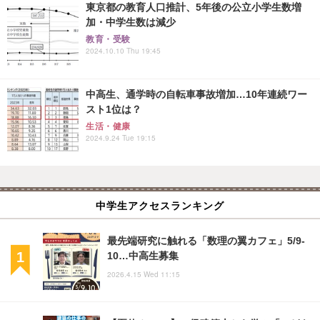
東京都の教育人口推計、5年後の公立小学生数増
加・中学生数は減少
教育・受験
2024.10.10 Thu 19:45
中高生、通学時の自転車事故増加…10年連続ワー
スト1位は？
生活・健康
2024.9.24 Tue 19:15
中学生アクセスランキング
最先端研究に触れる「数理の翼カフェ」5/9-
10…中高生募集
2026.4.15 Wed 11:15