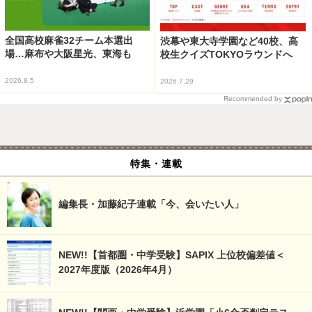
全国高校麻雀32チーム本選出
渋幕や東大寺学園など40校、高
場…麻布や大阪星光、東海も
校生クイズTOKYOラウンドへ
2026.8.5
2026.7.29
Recommended by
特集・連載
編集長・加藤紀子連載「今、会いたい人」
NEW!!【首都圏・中学受験】SAPIX 上位校偏差値＜
2027年度版（2026年4月）