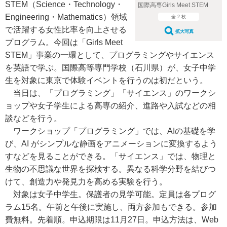
STEM（Science・Technology・
国際高専Girls Meet STEM
Engineering・Mathematics）領域
全 2 枚
で活躍する女性比率を向上させる
拡大写真
プログラム。今回は「Girls Meet
STEM」事業の一環として、プログラミングやサイエンス
を英語で学ぶ。国際高等専門学校（石川県）が、女子中学
生を対象に東京で体験イベントを行うのは初だという。
当日は、「プログラミング」「サイエンス」のワークシ
ョップや女子学生による高専の紹介、進路や入試などの相
談などを行う。
ワークショップ「プログラミング」では、AIの基礎を学
び、AI がシンプルな静画をアニメーションに変換するよう
すなどを見ることができる。「サイエンス」では、物理と
生物の不思議な世界を探検する。異なる科学分野を結びつ
けて、創造力や発見力を高める実験を行う。
対象は女子中学生。保護者の見学可能。定員は各プログ
ラム15名。午前と午後に実施し、両方参加もできる。参加
費無料。先着順。申込期限は11月27日。申込方法は、Web