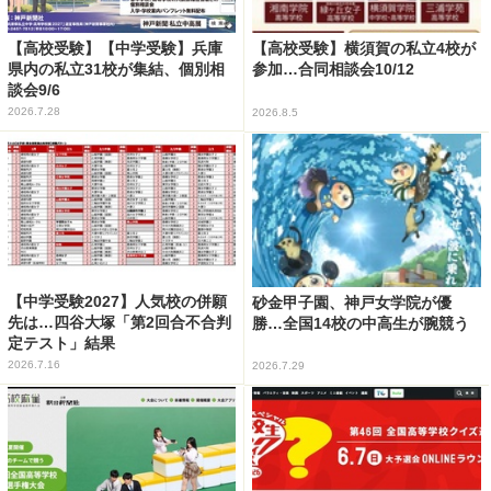
【高校受験】【中学受験】兵庫
【高校受験】横須賀の私立4校が
県内の私立31校が集結、個別相
参加…合同相談会10/12
談会9/6
2026.7.28
2026.8.5
【中学受験2027】人気校の併願
砂金甲子園、神戸女学院が優
先は…四谷大塚「第2回合不合判
勝…全国14校の中高生が腕競う
定テスト」結果
2026.7.16
2026.7.29