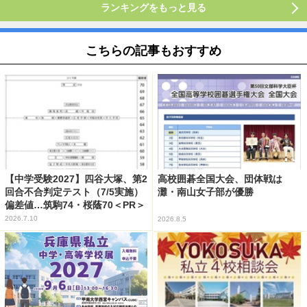
ランキングをもっと見る
こちらの記事もおすすめ
【中学受験2027】四谷大塚、第2
高校囲碁全国大会、団体戦は
回合不合判定テスト（7/5実施）
灘・南山女子部が優勝
偏差値…筑駒74・桜蔭70＜PR＞
2026.7.10
2026.8.5