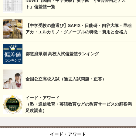
NEW!!【関西・中学受験】浜学園「小6合否判定テス
ト」偏差値一覧
【中学受験の塾選び】SAPIX・日能研・四谷大塚・早稲
アカ・エルカミノ・グノーブルの特徴・費用と合格力
都道府県別 高校入試偏差値ランキング
全国公立高校入試（過去入試問題・正答）
イード・アワード
（塾・通信教育・英語教育などの教育サービスの顧客満
足度調査）
イード・アワード