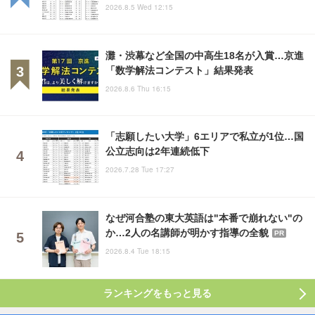
2026.8.5 Wed 12:15
灘・渋幕など全国の中高生18名が入賞…京進
「数学解法コンテスト」結果発表
2026.8.6 Thu 16:15
「志願したい大学」6エリアで私立が1位…国
公立志向は2年連続低下
2026.7.28 Tue 17:27
なぜ河合塾の東大英語は"本番で崩れない"の
か…2人の名講師が明かす指導の全貌
PR
2026.8.4 Tue 18:15
ランキングをもっと見る