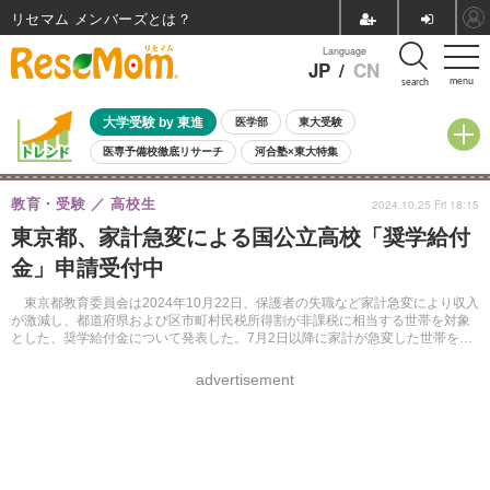
リセマム メンバーズ
Language
JP
/
CN
menu
search
大学受験 by 東進
医学部
東大受験
医専予備校徹底リサーチ
河合塾×東大特集
親子で考える大学選び
高校受験
中学受験
小学校受験
教育・受験
高校生
2024.10.25 Fri 18:15
共通テスト
夏休み
8月開催学校説明会・相談会
東京都、家計急変による国公立高校「奨学給付
8月開催イベント・WS
全国公立高校 過去問
人気記事
金」申請受付中
自由研究教材（小学生向け）
自由研究教材（中学生向け）
ランキング
東京都教育委員会は2024年10月22日、保護者の失職など家計急変により収入
が激減し、都道府県および区市町村民税所得割が非課税に相当する世帯を対象
とした、奨学給付金について発表した。7月2日以降に家計が急変した世帯を対
象に2025年1月31日まで申請を受け付ける。
advertisement