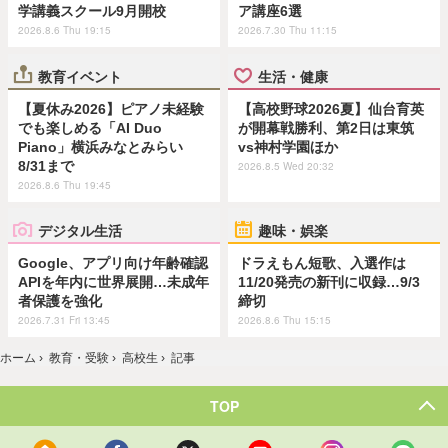
学講義スクール9月開校
ア講座6選
2026.8.6 Thu 19:15
2026.7.30 Thu 11:15
教育イベント
生活・健康
【夏休み2026】ピアノ未経験
【高校野球2026夏】仙台育英
でも楽しめる「AI Duo
が開幕戦勝利、第2日は東筑
Piano」横浜みなとみらい
vs神村学園ほか
8/31まで
2026.8.5 Wed 20:32
2026.8.6 Thu 19:45
デジタル生活
趣味・娯楽
Google、アプリ向け年齢確認
ドラえもん短歌、入選作は
APIを年内に世界展開…未成年
11/20発売の新刊に収録…9/3
者保護を強化
締切
2026.7.31 Fri 13:45
2026.8.6 Thu 15:15
ホーム
›
教育・受験
›
高校生
›
記事
TOP