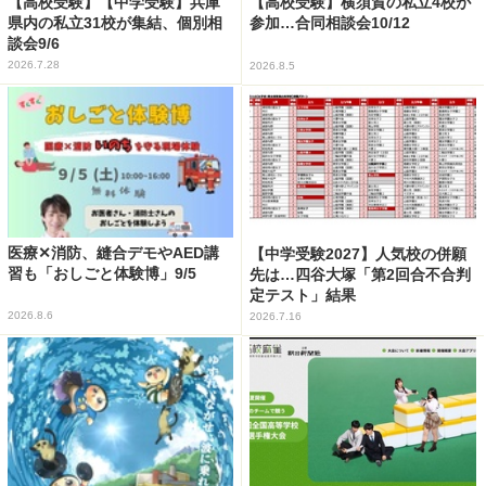
【高校受験】【中学受験】兵庫
【高校受験】横須賀の私立4校が
県内の私立31校が集結、個別相
参加…合同相談会10/12
談会9/6
2026.7.28
2026.8.5
医療✕消防、縫合デモやAED講
【中学受験2027】人気校の併願
習も「おしごと体験博」9/5
先は…四谷大塚「第2回合不合判
定テスト」結果
2026.8.6
2026.7.16