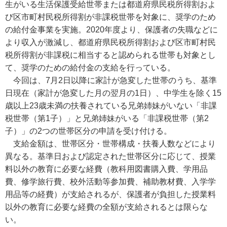
生がいる生活保護受給世帯または都道府県民税所得割およ
び区市町村民税所得割が非課税世帯を対象に、奨学のため
の給付金事業を実施。2020年度より、保護者の失職などに
より収入が激減し、都道府県民税所得割および区市町村民
税所得割が非課税に相当すると認められる世帯も対象とし
て、奨学のための給付金の支給を行っている。
今回は、7月2日以降に家計が急変した世帯のうち、基準
日現在（家計が急変した月の翌月の1日）、中学生を除く15
歳以上23歳未満の扶養されている兄弟姉妹がいない「非課
税世帯（第1子）」と兄弟姉妹がいる「非課税世帯（第2
子）」の2つの世帯区分の申請を受け付ける。
支給金額は、世帯区分・世帯構成・扶養人数などにより
異なる。基準日および認定された世帯区分に応じて、授業
料以外の教育に必要な経費（教科用図書購入費、学用品
費、修学旅行費、校外活動等参加費、補助教材費、入学学
用品等の経費）が支給されるが、保護者が負担した授業料
以外の教育に必要な経費の全額が支給されるとは限らな
い。