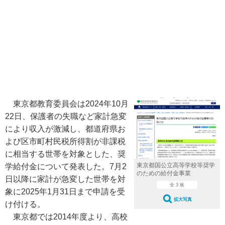
東京都教育委員会は2024年10月
22日、保護者の失職など家計急変
により収入が激減し、都道府県お
よび区市町村民税所得割が非課税
に相当する世帯を対象とした、奨
東京都国公立高等学校等奨学
学給付金について発表した。7月2
のための給付金事業
日以降に家計が急変した世帯を対
全 3 枚
象に2025年1月31日まで申請を受
拡大写真
け付ける。
東京都では2014年度より、高校