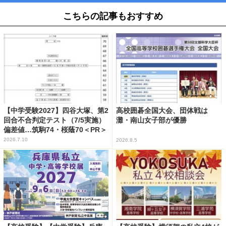
こちらの記事もおすすめ
【中学受験2027】四谷大塚、第2
高校囲碁全国大会、団体戦は
回合不合判定テスト（7/5実施）
灘・南山女子部が優勝
偏差値…筑駒74・桜蔭70＜PR＞
2026.7.10
2026.8.5