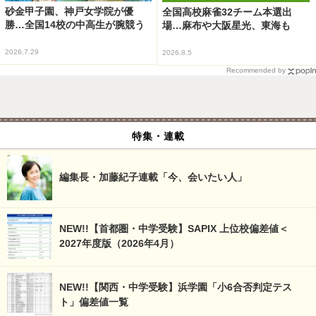
砂金甲子園、神戸女学院が優
全国高校麻雀32チーム本選出
勝…全国14校の中高生が腕競う
場…麻布や大阪星光、東海も
2026.7.29
2026.8.5
Recommended by
特集・連載
編集長・加藤紀子連載「今、会いたい人」
NEW!!【首都圏・中学受験】SAPIX 上位校偏差値＜
2027年度版（2026年4月）
NEW!!【関西・中学受験】浜学園「小6合否判定テス
ト」偏差値一覧