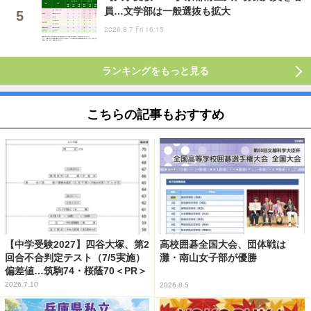
員…文学部は一般選抜も拡大
2026.8.7 Fri 16:15
ランキングをもっと見る
こちらの記事もおすすめ
【中学受験2027】四谷大塚、第2
高校囲碁全国大会、団体戦は
回合不合判定テスト（7/5実施）
灘・南山女子部が優勝
偏差値…筑駒74・桜蔭70＜PR＞
2026.7.10
2026.8.5