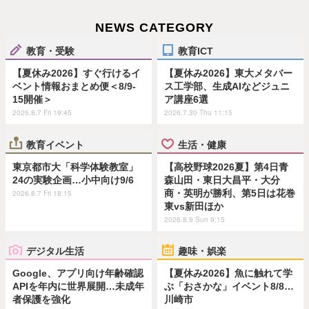
NEWS CATEGORY
教育・受験
教育ICT
【夏休み2026】すぐ行けるイ
【夏休み2026】東大メタバー
ベント情報おまとめ便＜8/9-
ス工学部、生成AIなどジュニ
15開催＞
ア講座6選
2026.8.7 Fri 19:45
2026.7.30 Thu 11:15
教育イベント
生活・健康
東京都市大「科学体験教室」
【高校野球2026夏】第4日青
24の実験企画…小中向け9/6
森山田・東日大昌平・大分
商・英明が勝利、第5日は花巻
2026.8.7 Fri 18:15
東vs新田ほか
2026.8.9 Sun 9:15
デジタル生活
趣味・娯楽
Google、アプリ向け年齢確認
【夏休み2026】魚に触れて学
APIを年内に世界展開…未成年
ぶ「おさかな」イベント8/8…
者保護を強化
川崎市