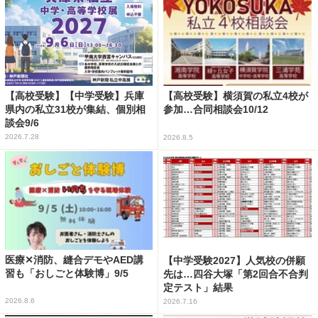
【高校受験】【中学受験】兵庫
【高校受験】横須賀の私立4校が
県内の私立31校が集結、個別相
参加…合同相談会10/12
談会9/6
2026.7.28
2026.8.5
医療✕消防、縫合デモやAED講
【中学受験2027】人気校の併願
習も「おしごと体験博」9/5
先は…四谷大塚「第2回合不合判
定テスト」結果
2026.8.6
2026.7.16