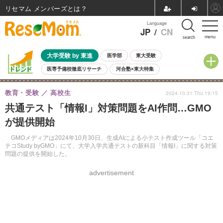
リセマム メンバーズ
Language
JP
/
CN
menu
search
大学受験 by 東進
医学部
東大受験
医専予備校徹底リサーチ
河合塾×東大特集
親子で考える大学選び
高校受験
中学受験
小学校受験
教育・受験
高校生
2024.10.31 Thu 19:15
共通テスト
夏休み
8月開催学校説明会・相談会
共通テスト「情報I」対策問題をAI作問…GMO
8月開催イベント・WS
全国公立高校 過去問
人気記事
が提供開始
自由研究教材（小学生向け）
自由研究教材（中学生向け）
ランキング
GMOメディアは2024年10月30日、生成AIによる小テスト作成ツール「コエ
テコStudy byGMO」にて、大学入学共通テストの新科目「情報I」に関する対策
問題の提供を開始した。
advertisement