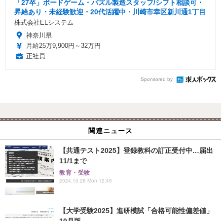
「27卒」ボードゲーム・パズル製造スタッフ/シフト相談可・
昇給あり・未経験歓迎・20代活躍中・川崎市幸区新川通1丁目
株式会社ELシステム
神奈川県
月給25万9,900円～32万円
正社員
Sponsored by
関連ニュース
【共通テスト2025】登録教科の訂正受付中…届出
11/1まで
教育・受験
2024.10.28 Mon 12:45
【大学受験2025】進研模試「合格可能性偏差値」
10月版