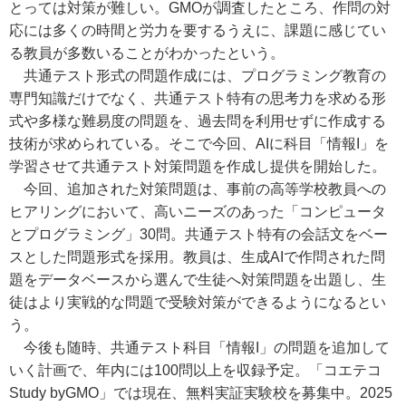
とっては対策が難しい。GMOが調査したところ、作問の対
応には多くの時間と労力を要するうえに、課題に感じてい
る教員が多数いることがわかったという。
共通テスト形式の問題作成には、プログラミング教育の
専門知識だけでなく、共通テスト特有の思考力を求める形
式や多様な難易度の問題を、過去問を利用せずに作成する
技術が求められている。そこで今回、AIに科目「情報I」を
学習させて共通テスト対策問題を作成し提供を開始した。
今回、追加された対策問題は、事前の高等学校教員への
ヒアリングにおいて、高いニーズのあった「コンピュータ
とプログラミング」30問。共通テスト特有の会話文をベー
スとした問題形式を採用。教員は、生成AIで作問された問
題をデータベースから選んで生徒へ対策問題を出題し、生
徒はより実戦的な問題で受験対策ができるようになるとい
う。
今後も随時、共通テスト科目「情報I」の問題を追加して
いく計画で、年内には100問以上を収録予定。「コエテコ
Study byGMO」では現在、無料実証実験校を募集中。2025