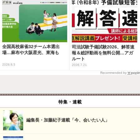
全国高校麻雀32チーム本選出
司法試験予備試験2026、解答速
場…麻布や大阪星光、東海も
報＆総評動画を無料公開…アガ
ルート
2026.8.5
2026.7.21
Recommended by
特集・連載
編集長・加藤紀子連載「今、会いたい人」