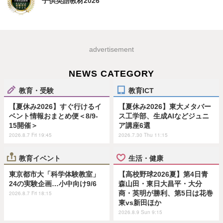
子供英語教材2026
advertisement
NEWS CATEGORY
教育・受験
教育ICT
【夏休み2026】すぐ行けるイ
【夏休み2026】東大メタバー
ベント情報おまとめ便＜8/9-
ス工学部、生成AIなどジュニ
15開催＞
ア講座6選
2026.8.7 Fri 19:45
2026.7.30 Thu 11:15
教育イベント
生活・健康
東京都市大「科学体験教室」
【高校野球2026夏】第4日青
24の実験企画…小中向け9/6
森山田・東日大昌平・大分
商・英明が勝利、第5日は花巻
2026.8.7 Fri 18:15
東vs新田ほか
2026.8.9 Sun 9:15