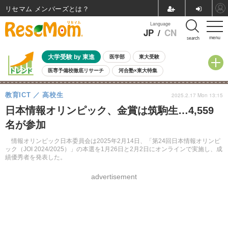
リセマム メンバーズ
Language
JP
/
CN
menu
search
大学受験 by 東進
医学部
東大受験
医専予備校徹底リサーチ
河合塾×東大特集
親子で考える大学選び
高校受験
中学受験
小学校受験
教育ICT
高校生
2025.2.17 Mon 13:15
共通テスト
夏休み
8月開催学校説明会・相談会
日本情報オリンピック、金賞は筑駒生…4,559
8月開催イベント・WS
全国公立高校 過去問
人気記事
名が参加
自由研究教材（小学生向け）
自由研究教材（中学生向け）
ランキング
情報オリンピック日本委員会は2025年2月14日、「第24回日本情報オリンピ
ック（JOI 2024/2025）」の本選を1月26日と2月2日にオンラインで実施し、成
績優秀者を発表した。
advertisement