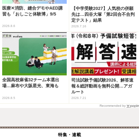
医療✕消防、縫合デモやAED講
【中学受験2027】人気校の併願
習も「おしごと体験博」9/5
先は…四谷大塚「第2回合不合判
定テスト」結果
2026.8.6
2026.7.16
全国高校麻雀32チーム本選出
司法試験予備試験2026、解答速
場…麻布や大阪星光、東海も
報＆総評動画を無料公開…アガ
ルート
2026.8.5
2026.7.21
Recommended by
特集・連載