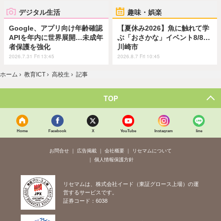
デジタル生活
趣味・娯楽
Google、アプリ向け年齢確認
【夏休み2026】魚に触れて学
APIを年内に世界展開…未成年
ぶ「おさかな」イベント8/8…
者保護を強化
川崎市
2026.7.31 Fri 13:45
2026.8.7 Fri 10:45
ホーム
›
教育ICT
›
高校生
›
記事
TOP
Home
Facebook
X
YouTube
Instagram
line
お問合せ
広告掲載
会社概要
リセマムについて
個人情報保護方針
リセマムは、株式会社イード（東証グロース上場）の運
営するサービスです。
証券コード：6038