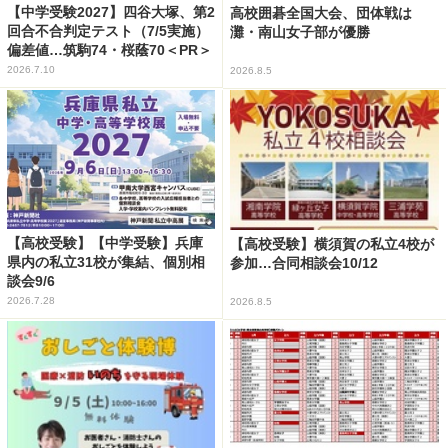
【中学受験2027】四谷大塚、第2
高校囲碁全国大会、団体戦は
回合不合判定テスト（7/5実施）
灘・南山女子部が優勝
偏差値…筑駒74・桜蔭70＜PR＞
2026.7.10
2026.8.5
【高校受験】【中学受験】兵庫
【高校受験】横須賀の私立4校が
県内の私立31校が集結、個別相
参加…合同相談会10/12
談会9/6
2026.7.28
2026.8.5