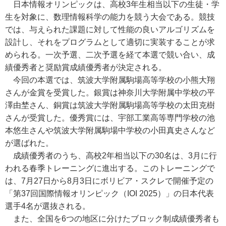
日本情報オリンピックは、高校3年生相当以下の生徒・学
生を対象に、数理情報科学の能力を競う大会である。競技
では、与えられた課題に対して性能の良いアルゴリズムを
設計し、それをプログラムとして適切に実装することが求
められる。一次予選、二次予選を経て本選で競い合い、成
績優秀者と奨励賞成績優秀者が決定される。
今回の本選では、筑波大学附属駒場高等学校の小熊大翔
さんが金賞を受賞した。銀賞は神奈川大学附属中学校の平
澤由埜さん、銅賞は筑波大学附属駒場高等学校の太田克樹
さんが受賞した。優秀賞には、宇部工業高等専門学校の池
本悠生さんや筑波大学附属駒場中学校の小田真史さんなど
が選ばれた。
成績優秀者のうち、高校2年相当以下の30名は、3月に行
われる春季トレーニングに進出する。このトレーニングで
は、7月27日から8月3日にボリビア・スクレで開催予定の
「第37回国際情報オリンピック（IOI 2025）」の日本代表
選手4名が選抜される。
また、全国を6つの地区に分けたブロック制成績優秀者も