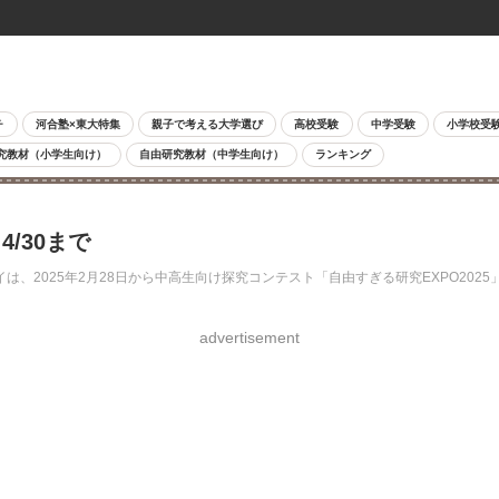
チ
河合塾×東大特集
親子で考える大学選び
高校受験
中学受験
小学校受
究教材（小学生向け）
自由研究教材（中学生向け）
ランキング
/30まで
025年2月28日から中高生向け探究コンテスト「自由すぎる研究EXPO2025」
advertisement