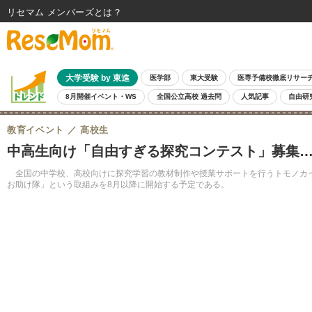
リセマム メンバーズ
大学受験 by 東進
医学部
東大受験
医専予備校徹底リサー
8月開催イベント・WS
全国公立高校 過去問
人気記事
自由研
教育イベント
高校生
中高生向け「自由すぎる探究コンテスト」募集…4
全国の中学校、高校向けに探究学習の教材制作や授業サポートを行うトモノカイは、2
お助け隊」という取組みを8月以降に開始する予定である。