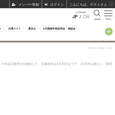
ログイン
こんにちは、ゲストさん
Language
JP
/
CN
menu
search
験
共通テスト
夏休み
8月開催学校説明会・相談会
2025.3.3 Mon 12:45
の作品応募受付を開始した。応募締切は4月30日までで、2025年は新たに「探究