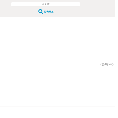
全 2 枚
拡大写真
《吹野准》