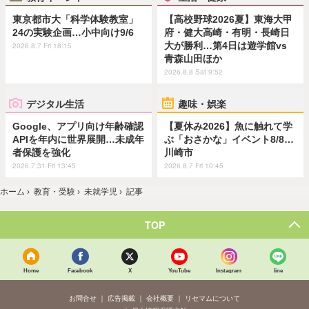
東京都市大「科学体験教室」
【高校野球2026夏】東海大甲
24の実験企画…小中向け9/6
府・健大高崎・有明・長崎日
大が勝利…第4日は遊学館vs
2026.8.7 Fri 18:15
青森山田ほか
2026.8.8 Sat 9:52
デジタル生活
趣味・娯楽
Google、アプリ向け年齢確認
【夏休み2026】魚に触れて学
APIを年内に世界展開…未成年
ぶ「おさかな」イベント8/8…
者保護を強化
川崎市
2026.7.31 Fri 13:45
2026.8.7 Fri 10:45
ホーム
›
教育・受験
›
未就学児
›
記事
TOP
Home
Facebook
X
YouTube
Instagram
line
お問合せ
広告掲載
会社概要
リセマムについて