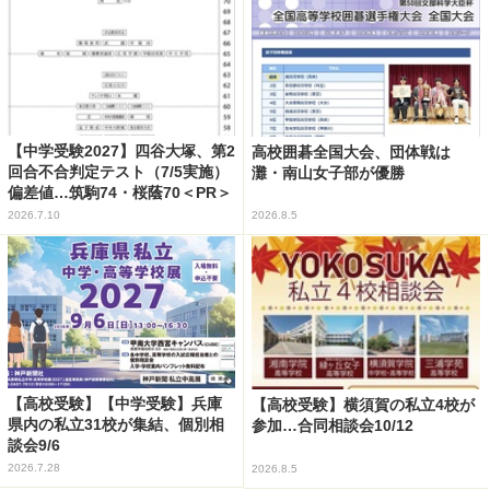
【中学受験2027】四谷大塚、第2
高校囲碁全国大会、団体戦は
回合不合判定テスト（7/5実施）
灘・南山女子部が優勝
偏差値…筑駒74・桜蔭70＜PR＞
2026.7.10
2026.8.5
【高校受験】【中学受験】兵庫
【高校受験】横須賀の私立4校が
県内の私立31校が集結、個別相
参加…合同相談会10/12
談会9/6
2026.7.28
2026.8.5