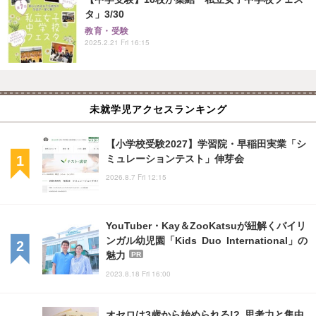
タ」3/30
教育・受験
2025.2.21 Fri 16:15
未就学児アクセスランキング
【小学校受験2027】学習院・早稲田実業「シ
ミュレーションテスト」伸芽会
2026.8.7 Fri 12:15
YouTuber・Kay＆ZooKatsuが紐解くバイリ
ンガル幼児園「Kids Duo International」の
魅力
PR
2023.8.18 Fri 16:00
オセロは3歳から始められる!? 思考力と集中