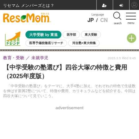
リセマム メンバーズ
Language
JP
/
CN
menu
search
大学受験 by 東進
医学部
東大受験
医専予備校徹底リサーチ
河合塾×東大特集
親子で考える大学選び
高校受験
中学受験
小学校受験
教育・受験
未就学児
2025.3.5 Wed 9:45
共通テスト
夏休み
8月開催学校説明会・相談会
【中学受験の塾選び】四谷大塚の特徴と費用
8月開催イベント・WS
全国公立高校 過去問
人気記事
（2025年度版）
自由研究教材（小学生向け）
自由研究教材（中学生向け）
ランキング
「中学受験の塾選び」をテーマに、大手4塾に加え、それぞれの特色で生徒数
を伸ばす新興2塾について、特徴や費用、カリキュラムなどを紹介する。今回は
四谷大塚について見ていこう。
advertisement