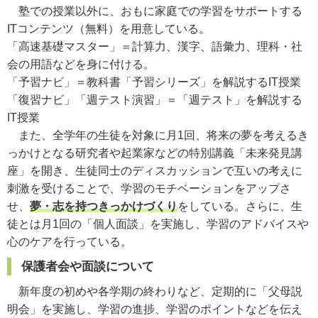
塾での授業以外に、おもに家庭での学習をサポートする
ITコンテンツ（無料）を用意している。
「高速基礎マスター」＝計算力、漢字、語彙力、理科・社
会の用語などを身に付ける。
「予習ナビ」＝教科書「予習シリーズ」を解説するIT授業
「復習ナビ」「週テスト演習」＝「週テスト」を解説する
IT授業
また、全学年の生徒を対象に月1回、将来の夢を考えるき
っかけとなる研究者や起業家などの特別講義「未来発見講
座」を開き、生徒同士のディスカッションで互いの考えに
刺激を受けることで、学習のモチベーションをアップさ
せ、
夢・志を持つきっかけづくり
をしている。さらに、生
徒とは月1回の「個人面談」を実施し、学習のアドバイスや
心のケアを行っている。
保護者会や面談について
新年度の初めや各学期の終わりなど、定期的に「父母説
明会」を実施し、学習の進捗、学習のポイントなどを伝え