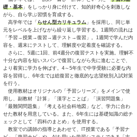
礎・基本
」をしっかり身に付けて、知的好奇心を刺激しな
がら、自ら学ぶ習慣を育成する。
高学年では「
らせん型カリキュラム
」を採用し、同じ単
元をレベルを上げながら繰り返し学習する。1週間の流れは
「予習→授業→復習→週テスト→復習」。1週間で学んだ内
容を、週末にテストして、理解度や定着度を確認する。
さらに、5週に1回、前4週分の復習テストを実施。理解不
十分な内容を短いスパンで復習しながら先に進むことで、
より着実に学力を伸ばす。4～5年生で中学受験に必要な内
容を習得し、6年生では総復習と徹底的な志望校別入試対策
を行う。
使用教材はオリジナルの「予習シリーズ」をメインで使
用し、副教材「計算」「漢字とことば」「演習問題集」
「最難関問題集」「考える社会科地図」など、学力に合わ
せた教材を用意している。また、6年生には基礎知識の総チ
ェックとして「四科のまとめ」を使用する。
教室での講師の指導とあわせて、IT授業である「予習ナ
ビ」「復習ナビ」や、AIを用いた学習システムである「志