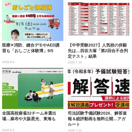
医療✕消防、縫合デモやAED講
【中学受験2027】人気校の併願
習も「おしごと体験博」9/5
先は…四谷大塚「第2回合不合判
定テスト」結果
2026.8.6
2026.7.16
全国高校麻雀32チーム本選出
司法試験予備試験2026、解答速
場…麻布や大阪星光、東海も
報＆総評動画を無料公開…アガ
ルート
2026.8.5
2026.7.21