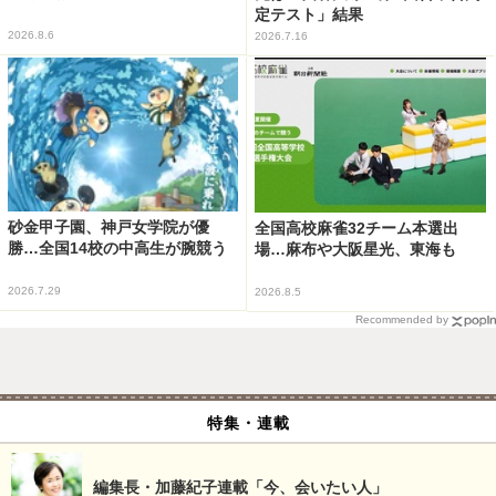
定テスト」結果
2026.8.6
2026.7.16
砂金甲子園、神戸女学院が優
全国高校麻雀32チーム本選出
勝…全国14校の中高生が腕競う
場…麻布や大阪星光、東海も
2026.7.29
2026.8.5
Recommended by
特集・連載
編集長・加藤紀子連載「今、会いたい人」