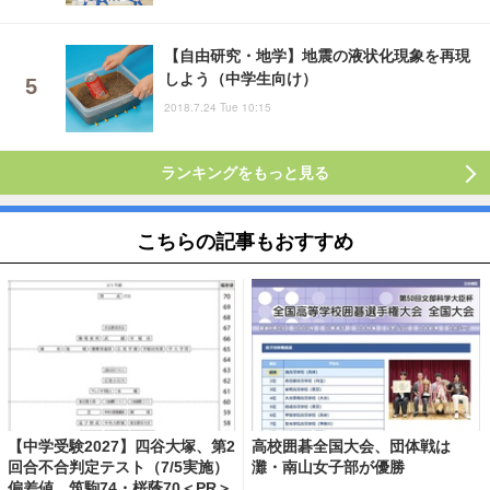
【自由研究・地学】地震の液状化現象を再現
しよう（中学生向け）
2018.7.24 Tue 10:15
ランキングをもっと見る
こちらの記事もおすすめ
【中学受験2027】四谷大塚、第2
高校囲碁全国大会、団体戦は
回合不合判定テスト（7/5実施）
灘・南山女子部が優勝
偏差値…筑駒74・桜蔭70＜PR＞