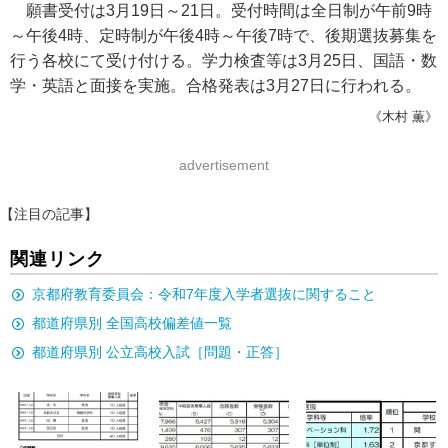
願書受付は3月19日～21日。受付時間は全日制が午前9時
～午後4時、定時制が午後4時～午後7時で、後期選抜募集を
行う各校にて受け付ける。学力検査等は3月25日、国語・数
学・英語と面接を実施。合格発表は3月27日に行われる。
《木村 薫》
advertisement
【注目の記事】
関連リンク
京都府教育委員会：令和7年度入学者選抜に関すること
都道府県別 全国高校偏差値一覧
都道府県別 公立高校入試［問題・正答］