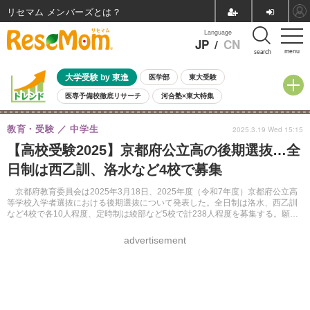
リセマム メンバーズ
Language
JP
/
CN
menu
search
大学受験 by 東進
医学部
東大受験
医専予備校徹底リサーチ
河合塾×東大特集
親子で考える大学選び
高校受験
中学受験
小学校受験
教育・受験
中学生
2025.3.19 Wed 15:15
共通テスト
夏休み
8月開催学校説明会・相談会
【高校受験2025】京都府公立高の後期選抜…全
8月開催イベント・WS
全国公立高校 過去問
人気記事
日制は西乙訓、洛水など4校で募集
自由研究教材（小学生向け）
自由研究教材（中学生向け）
ランキング
京都府教育委員会は2025年3月18日、2025年度（令和7年度）京都府公立高
等学校入学者選抜における後期選抜について発表した。全日制は洛水、西乙訓
など4校で各10人程度、定時制は綾部など5校で計238人程度を募集する。願書
締切りは3月21日。
advertisement