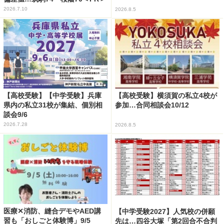
2026.7.10
2026.8.5
【高校受験】【中学受験】兵庫
【高校受験】横須賀の私立4校が
県内の私立31校が集結、個別相
参加…合同相談会10/12
談会9/6
2026.7.28
2026.8.5
医療✕消防、縫合デモやAED講
【中学受験2027】人気校の併願
習も「おしごと体験博」9/5
先は…四谷大塚「第2回合不合判