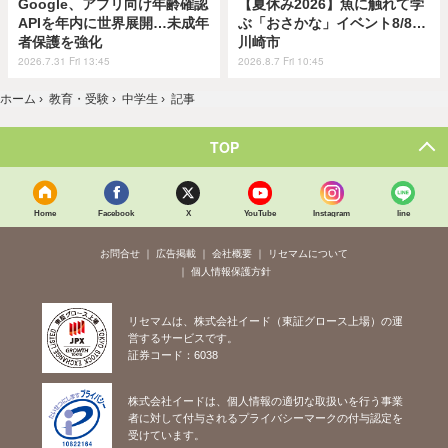
Google、アプリ向け年齢確認
【夏休み2026】魚に触れて学
APIを年内に世界展開…未成年
ぶ「おさかな」イベント8/8…
者保護を強化
川崎市
2026.7.31 Fri 13:45
2026.8.7 Fri 10:45
ホーム
›
教育・受験
›
中学生
›
記事
TOP
Home
Facebook
X
YouTube
Instagram
line
お問合せ
広告掲載
会社概要
リセマムについて
個人情報保護方針
リセマムは、株式会社イード（東証グロース上場）の運
営するサービスです。
証券コード：6038
株式会社イードは、個人情報の適切な取扱いを行う事業
者に対して付与されるプライバシーマークの付与認定を
受けています。