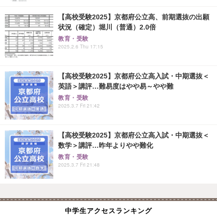
【高校受験2025】京都府公立高、前期選抜の出願
状況（確定）堀川（普通）2.0倍
教育・受験
2025.2.6 Thu 17:15
【高校受験2025】京都府公立高入試・中期選抜＜
英語＞講評…難易度はやや易～やや難
教育・受験
2025.3.7 Fri 21:42
【高校受験2025】京都府公立高入試・中期選抜＜
数学＞講評…昨年よりやや難化
教育・受験
2025.3.7 Fri 21:48
中学生アクセスランキング