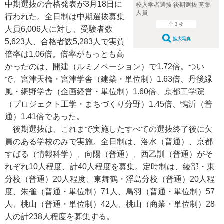
中期選抜の合格発表が3月18日に
校入学者選抜 後期選抜 募集
人員
行われた。全日制は中期選抜募集
全 3 枚
人員6,006人に対し、受験者数
拡大写真
5,623人、合格者数5,283人で実質
倍率は1.06倍。倍率がもっとも高
かったのは、開建（ルミノベーション）で1.72倍。つい
で、宮津天橋・宮津学舎（建築・単位制）1.63倍、丹後緑
風・網野学舎（企画経営・単位制）1.60倍、京都工学院
（プロジェクト工学・まちづくり分野）1.45倍、鴨沂（普
通）1.41倍であった。
後期選抜は、これまで実施したすべての選抜終了後に欠
員のある学校のみで実施。全日制は、洛水（普通）、京都
すばる（情報科学）、向陽（普通）、西乙訓（普通）がそ
れぞれ10人程度、計40人程度を募集。定時制は、綾部・東
分校（普通）20人程度、東舞鶴・浮島分校（普通）20人程
度、朱雀（普通・単位制）71人、鳥羽（普通・単位制）57
人、桃山（普通・単位制）42人、桃山（商業・単位制）28
人の計238人程度を募集する。