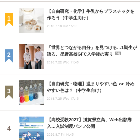
【自由研究・化学】牛乳からプラスチックを
作ろう（中学生向け）
2018.7.10 Tue 15:00
「世界とつながる自分」を見つける…1期生が
語る、星野高校GFC入学後の実り
PR
2026.7.22 Wed 11:45
【自由研究・物理】温まりやすい色 or 冷め
やすい色は？（中学生向け）
2018.7.25 Wed 17:15
【高校受験2027】滋賀県立高、Web出願導
入…入試制度パンフ公開
2026.8.7 Fri 14:45