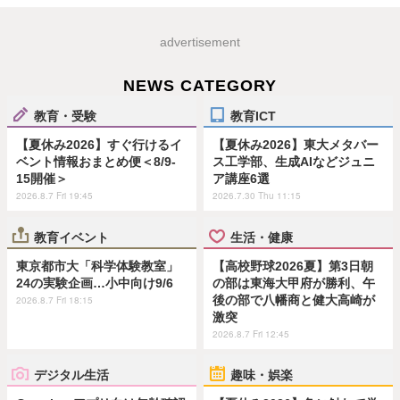
advertisement
NEWS CATEGORY
教育・受験
教育ICT
【夏休み2026】すぐ行けるイ
【夏休み2026】東大メタバー
ベント情報おまとめ便＜8/9-
ス工学部、生成AIなどジュニ
15開催＞
ア講座6選
2026.8.7 Fri 19:45
2026.7.30 Thu 11:15
教育イベント
生活・健康
東京都市大「科学体験教室」
【高校野球2026夏】第3日朝
24の実験企画…小中向け9/6
の部は東海大甲府が勝利、午
後の部で八幡商と健大高崎が
2026.8.7 Fri 18:15
激突
2026.8.7 Fri 12:45
デジタル生活
趣味・娯楽