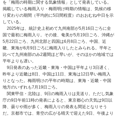
を「梅雨の時期に関する気象情報」として発表している。
掲載している梅雨入り・梅雨明け時期の情報は、気候の移
り変わりの期間（平均的に5日間程度）のおおむね中日を示
している。
2025年は、統計史上初めて九州南部が5月16日ごろに全
国で最初に梅雨入り。その後、奄美が5月19日ごろ、沖縄が
5月22日ごろ、九州北部と四国は6月8日ごろ、中国、近
畿、東海が6月9日ごろに梅雨入りしたとみられる。平年と
比べて九州南部のみ2週間ほど早いが、そのほかの地域では
平年よりも遅い。
9日発表のあった近畿・東海・中国は平年より3日遅く、
昨年より近畿は8日、中国は11日、東海は12日早い梅雨入
りとなった。梅雨明けの平年の時期は、東海・近畿・中国
地方のいずれも7月19日ごろ。
関東甲信・北陸は、9日の梅雨入りは見送り。ただし気象
庁の9日午前11時の発表によると、東京都心の天気は9日以
降、曇りや雨が多く、梅雨入りの発表も間近となりそう
だ。京都市では、青空の広がる晴天で迎えた9日、午後より