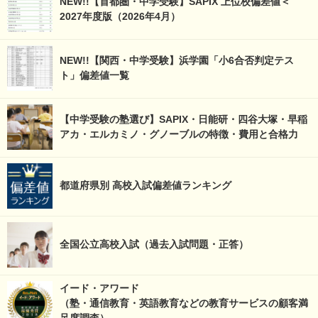
NEW!!【首都圏・中学受験】SAPIX 上位校偏差値＜
2027年度版（2026年4月）
NEW!!【関西・中学受験】浜学園「小6合否判定テス
ト」偏差値一覧
【中学受験の塾選び】SAPIX・日能研・四谷大塚・早稲
アカ・エルカミノ・グノーブルの特徴・費用と合格力
都道府県別 高校入試偏差値ランキング
全国公立高校入試（過去入試問題・正答）
イード・アワード
（塾・通信教育・英語教育などの教育サービスの顧客満