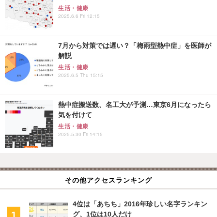
生活・健康
2025.6.6 Fri 12:15
7月から対策では遅い？「梅雨型熱中症」を医師が
解説
生活・健康
2025.6.5 Thu 15:15
熱中症搬送数、名工大が予測…東京6月になったら
気を付けて
生活・健康
2025.5.30 Fri 14:15
その他アクセスランキング
4位は「あちち」2016年珍しい名字ランキン
グ、1位は10人だけ