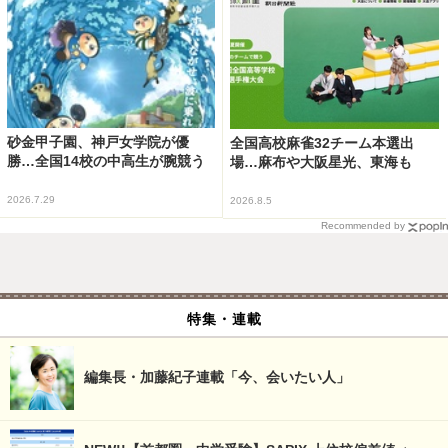
砂金甲子園、神戸女学院が優
全国高校麻雀32チーム本選出
勝…全国14校の中高生が腕競う
場…麻布や大阪星光、東海も
2026.7.29
2026.8.5
Recommended by
特集・連載
編集長・加藤紀子連載「今、会いたい人」