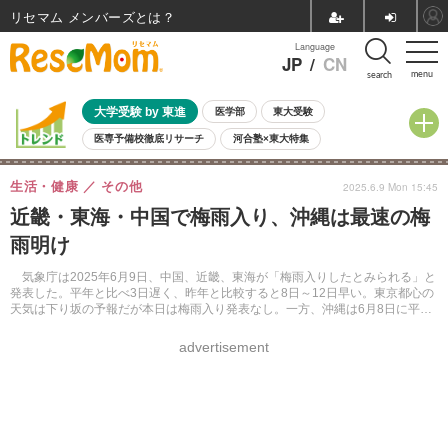
リセマム メンバーズ
Language
JP
/
CN
menu
search
大学受験 by 東進
医学部
東大受験
医専予備校徹底リサーチ
河合塾×東大特集
親子で考える大学選び
高校受験
中学受験
小学校受験
生活・健康
その他
2025.6.9 Mon 15:45
共通テスト
夏休み
8月開催学校説明会・相談会
近畿・東海・中国で梅雨入り、沖縄は最速の梅
8月開催イベント・WS
全国公立高校 過去問
人気記事
雨明け
自由研究教材（小学生向け）
自由研究教材（中学生向け）
ランキング
気象庁は2025年6月9日、中国、近畿、東海が「梅雨入りしたとみられる」と
発表した。平年と比べ3日遅く、昨年と比較すると8日～12日早い。東京都心の
天気は下り坂の予報だが本日は梅雨入り発表なし。一方、沖縄は6月8日に平年
より13日早い梅雨明けとなった。
advertisement