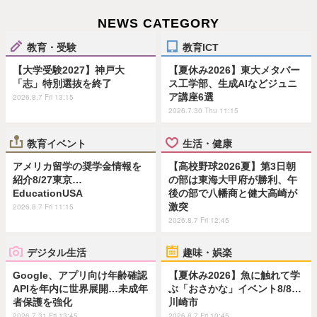
NEWS CATEGORY
教育・受験
教育ICT
【大学受験2027】神戸大
【夏休み2026】東大メタバー
「志」特別選抜を終了
ス工学部、生成AIなどジュニ
ア講座6選
2026.8.7 Fri 13:15
2026.7.30 Thu 11:15
教育イベント
生活・健康
アメリカ留学の奨学金情報を
【高校野球2026夏】第3日朝
紹介8/27東京…
の部は東海大甲府が勝利、午
EducationUSA
後の部で八幡商と健大高崎が
激突
2026.8.7 Fri 11:15
2026.8.7 Fri 12:45
デジタル生活
趣味・娯楽
Google、アプリ向け年齢確認
【夏休み2026】魚に触れて学
APIを年内に世界展開…未成年
ぶ「おさかな」イベント8/8…
者保護を強化
川崎市
2026.7.31 Fri 13:45
2026.8.7 Fri 10:45