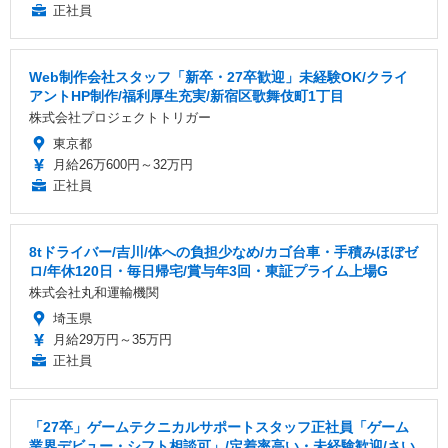
正社員
Web制作会社スタッフ「新卒・27卒歓迎」未経験OK/クライ
アントHP制作/福利厚生充実/新宿区歌舞伎町1丁目
株式会社プロジェクトトリガー
東京都
月給26万600円～32万円
正社員
8tドライバー/吉川/体への負担少なめ/カゴ台車・手積みほぼゼ
ロ/年休120日・毎日帰宅/賞与年3回・東証プライム上場G
株式会社丸和運輸機関
埼玉県
月給29万円～35万円
正社員
「27卒」ゲームテクニカルサポートスタッフ正社員「ゲーム
業界デビュー・シフト相談可」/定着率高い・未経験歓迎/さい