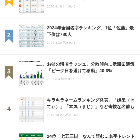
2016.9.16 Fri 16:45
2024年全国名字ランキング、1位「佐藤」最
下位は780人
2024.4.30 Tue 9:45
お盆の帰省ラッシュ、分散傾向…渋滞回避策
「ピーク日を避けて移動」40.6%
2026.8.3 Mon 9:15
キラキラネームランキング発表、「姫星（き
てぃ）」「本気（まじ）」など奇抜な名前も
2013.10.23 Wed 16:18
24位「七五三掛」なんて読む…名字トレンド