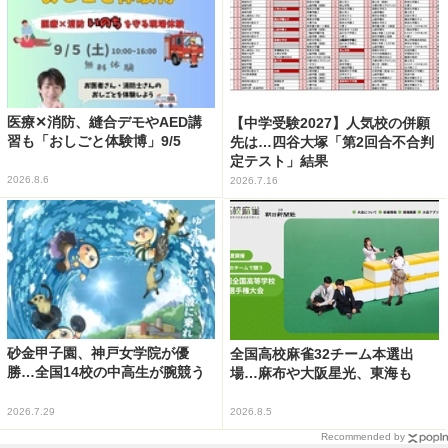
医療✕消防、縫合デモやAED講
【中学受験2027】人気校の併願
習も「おしごと体験博」9/5
先は…四谷大塚「第2回合不合判
定テスト」結果
2026.8.6
2026.7.16
砂金甲子園、神戸女学院が優
全国高校麻雀32チーム本選出
勝…全国14校の中高生が腕競う
場…麻布や大阪星光、東海も
2026.7.29
2026.8.5
Recommended by