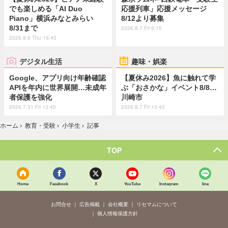
でも楽しめる「AI Duo
応援列車」応援メッセージ
Piano」横浜みなとみらい
8/12より募集
8/31まで
2026.8.7 Fri 9:15
2026.8.6 Thu 19:45
デジタル生活
趣味・娯楽
Google、アプリ向け年齢確認
【夏休み2026】魚に触れて学
APIを年内に世界展開…未成年
ぶ「おさかな」イベント8/8…
者保護を強化
川崎市
2026.7.31 Fri 13:45
2026.8.7 Fri 10:45
ホーム
›
教育・受験
›
小学生
›
記事
TOP
Home
Facebook
X
YouTube
Instagram
line
お問合せ
広告掲載
会社概要
リセマムについて
個人情報保護方針