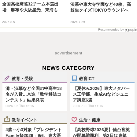
全国高校麻雀32チーム本選出
渋幕や東大寺学園など40校、高
場…麻布や大阪星光、東海も
校生クイズTOKYOラウンドへ
2026.8.5
2026.7.29
Recommended by
advertisement
NEWS CATEGORY
教育・受験
教育ICT
灘・渋幕など全国の中高生18
【夏休み2026】東大メタバー
名が入賞…京進「数学解法コ
ス工学部、生成AIなどジュニ
ンテスト」結果発表
ア講座6選
2026.8.6 Thu 16:15
2026.7.30 Thu 11:15
教育イベント
生活・健康
4歳～小3対象「プレジデント
【高校野球2026夏】仙台育英
Family祭2026」9/6、東大医
が開幕戦勝利、第2日は東筑