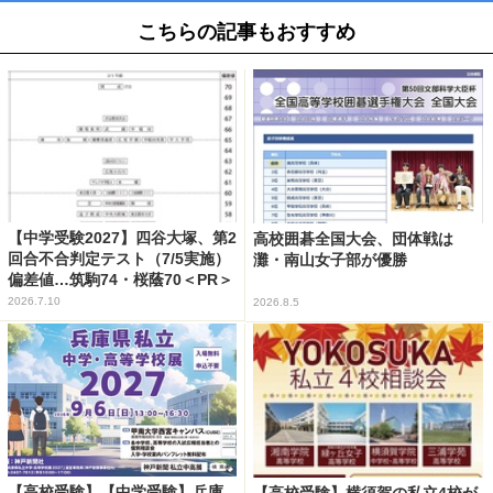
こちらの記事もおすすめ
【中学受験2027】四谷大塚、第2
高校囲碁全国大会、団体戦は
回合不合判定テスト（7/5実施）
灘・南山女子部が優勝
偏差値…筑駒74・桜蔭70＜PR＞
2026.7.10
2026.8.5
【高校受験】【中学受験】兵庫
【高校受験】横須賀の私立4校が