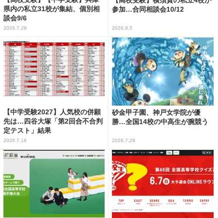
県内の私立31校が集結、個別相
参加…合同相談会10/12
談会9/6
2026.7.28
2026.8.5
【中学受験2027】人気校の併願
砂金甲子園、神戸女学院が優
先は…四谷大塚「第2回合不合判
勝…全国14校の中高生が腕競う
定テスト」結果
2026.7.16
2026.7.29