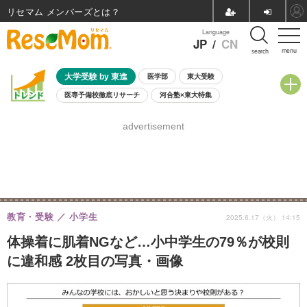
リセマム メンバーズ
Language
JP
/
CN
menu
search
大学受験 by 東進
医学部
東大受験
医専予備校徹底リサーチ
河合塾×東大特集
親子で考える大学選び
高校受験
中学受験
小学校受験
advertisement
共通テスト
夏休み
8月開催学校説明会・相談会
8月開催イベント・WS
全国公立高校 過去問
人気記事
自由研究教材（小学生向け）
自由研究教材（中学生向け）
ランキング
教育・受験
小学生
2025.6.17（火） 14:15
体操着に肌着NGなど…小中学生の79％が校則
に違和感 2枚目の写真・画像