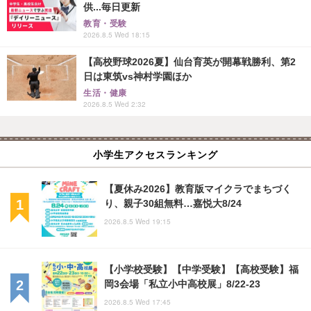
供...毎日更新
教育・受験
2026.8.5 Wed 18:15
【高校野球2026夏】仙台育英が開幕戦勝利、第2
日は東筑vs神村学園ほか
生活・健康
2026.8.5 Wed 2:32
小学生アクセスランキング
【夏休み2026】教育版マイクラでまちづく
り、親子30組無料…嘉悦大8/24
2026.8.5 Wed 19:15
【小学校受験】【中学受験】【高校受験】福
岡3会場「私立小中高校展」8/22-23
2026.8.5 Wed 17:45