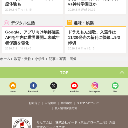
療体験も
vs神村学園ほか
2026.8.6 Thu 11:15
2026.8.5 Wed 20:32
デジタル生活
趣味・娯楽
Google、アプリ向け年齢確認
ドラえもん短歌、入選作は
APIを年内に世界展開…未成年
11/20発売の新刊に収録…9/3
者保護を強化
締切
2026.7.31 Fri 13:45
2026.8.6 Thu 15:15
ホーム
›
教育・受験
›
小学生
›
記事
›
写真・画像
TOP
Home
Facebook
X
YouTube
Instagram
line
お問合せ
広告掲載
会社概要
リセマムについて
個人情報保護方針
リセマムは、株式会社イード（東証グロース上場）の運
営するサービスです。