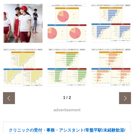
‹
1
/
2
advertisement
クリニックの受付・事務・アシスタント/常盤平駅/未経験歓迎/