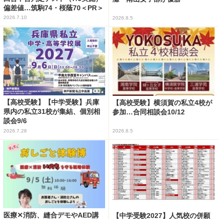
偏差値…筑駒74・桜蔭70＜PR＞
2026.7.10
2026.8.5
【高校受験】【中学受験】兵庫
【高校受験】横須賀の私立4校が
県内の私立31校が集結、個別相
参加…合同相談会10/12
談会9/6
2026.7.28
2026.8.5
医療✕消防、縫合デモやAED講
【中学受験2027】人気校の併願