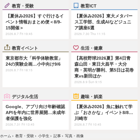
教育・受験
教育ICT
【夏休み2026】すぐ行けるイ
【夏休み2026】東大メタバー
ベント情報おまとめ便＜8/9-
ス工学部、生成AIなどジュニ
15開催＞
ア講座6選
2026.8.7 Fri 19:45
2026.7.30 Thu 11:15
教育イベント
生活・健康
東京都市大「科学体験教室」
【高校野球2026夏】第4日青
24の実験企画…小中向け9/6
森山田・東日大昌平・大分
商・英明が勝利、第5日は花巻
2026.8.7 Fri 18:15
東vs新田ほか
2026.8.9 Sun 9:15
デジタル生活
趣味・娯楽
Google、アプリ向け年齢確認
【夏休み2026】魚に触れて学
APIを年内に世界展開…未成年
ぶ「おさかな」イベント8/8…
者保護を強化
川崎市
2026.7.31 Fri 13:45
2026.8.7 Fri 10:45
ホーム
›
教育・受験
›
小学生
›
記事
›
写真・画像