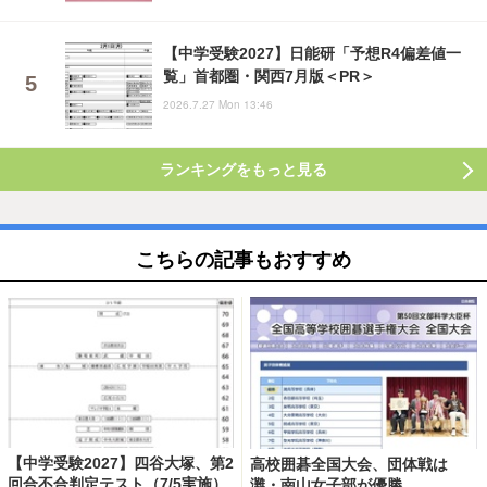
【中学受験2027】日能研「予想R4偏差値一
覧」首都圏・関西7月版＜PR＞
2026.7.27 Mon 13:46
ランキングをもっと見る
こちらの記事もおすすめ
【中学受験2027】四谷大塚、第2
高校囲碁全国大会、団体戦は
回合不合判定テスト（7/5実施）
灘・南山女子部が優勝