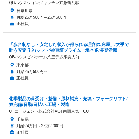
QBハウスウィングキッチン京急鶴見駅
神奈川県
月給25万500円～26万500円
正社員
「歩合制なし・安定した収入が得られる理容師/床屋」/大手で
叶う安定収入/シフト制/東証プライム上場企業/長期活躍
QBハウスビバホーム八王子多摩美大前
東京都
月給25万500円～
正社員
化学製品の荷受け・整備・原料補充・充填・フォークリフト/
寮完備/日勤/日払い/工場・製造
UTエージェント株式会社AGT南関東第一CU
千葉県
月給24万円～27万2,000円
正社員