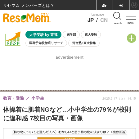
リセマム メンバーズ
Language
JP
/
CN
menu
search
大学受験 by 東進
医学部
東大受験
医専予備校徹底リサーチ
河合塾×東大特集
親子で考える大学選び
高校受験
中学受験
小学校受験
advertisement
共通テスト
夏休み
8月開催学校説明会・相談会
8月開催イベント・WS
全国公立高校 過去問
人気記事
自由研究教材（小学生向け）
自由研究教材（中学生向け）
ランキング
教育・受験
小学生
2025.6.17（火） 14:15
体操着に肌着NGなど…小中学生の79％が校則
に違和感 7枚目の写真・画像