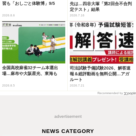
習も「おしごと体験博」9/5
先は…四谷大塚「第2回合不合判
定テスト」結果
2026.8.6
2026.7.16
全国高校麻雀32チーム本選出
司法試験予備試験2026、解答速
場…麻布や大阪星光、東海も
報＆総評動画を無料公開…アガ
ルート
2026.8.5
2026.7.21
Recommended by
advertisement
NEWS CATEGORY