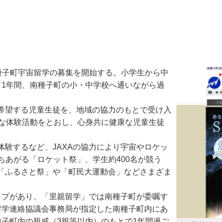
南種子町宇宙留学の募集を開始する。小学生から中
て1年間、南種子町の小・中学校へ通いながら過
希望する児童生徒を、地域の協力のもとで受け入
まな体験活動をとおし、心身共に健康な児童生徒
験するなど、JAXAの協力により宇宙やロケッ
打ちあがる「ロケット祭」、学生約400名が競う
「ふるさと祭」や「町民大運動会」などさまざま
プがあり、「里親留学」では南種子町が委嘱す
留学連絡協議会事務局が指定した南種子町内にあ
子町内の親戚（3親等以内）のもとで1年間過ご