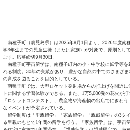
南種子町（鹿児島県）は2025年8月1日より、2026年度
学3年生までの児童生徒（または家族）が対象で、原則とし
ごす。応募締切9月30日。
南種子町宇宙留学は、南種子町内の小・中学校に転学等を
れる制度。30年の実績があり、豊かな自然の中でのさまざ
の育成を図ることを目的としている。
南種子町では、大型ロケット発射場からの打上げを間近に体
トに関する学習体験ができる。また、1万5,000発の花火が
「ロケットコンテスト」、農産物や海産物の出店でにぎわう
なイベントが予定されている。
留学制度は「里親留学」「家族留学」「親戚留学」の3タイ
る里親のもとで1年間の留学を行う。「家族留学」は、宇宙
る住宅に家族で1年間滞在。「親戚留学」は親戚限定で、南種