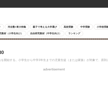
チ
河合塾×東大特集
親子で考える大学選び
高校受験
中学受験
小学校受
究教材（小学生向け）
自由研究教材（中学生向け）
ランキング
0
募集を開始する。小学生から中学3年生までの児童生徒（または家族）が対象で、原則
advertisement