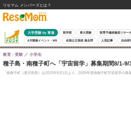
リセマム メンバーズ
大学受験 by 東進
医学部
東大受験
医専予備校徹底リサー
8月開催イベント・WS
全国公立高校 過去問
人気記事
自由研
教育・受験
小学生
種子島・南種子町へ「宇宙留学」募集期間8/1-9/3
南種子町（鹿児島県）は2025年8月1日より、2026年度南種子町宇宙留学の