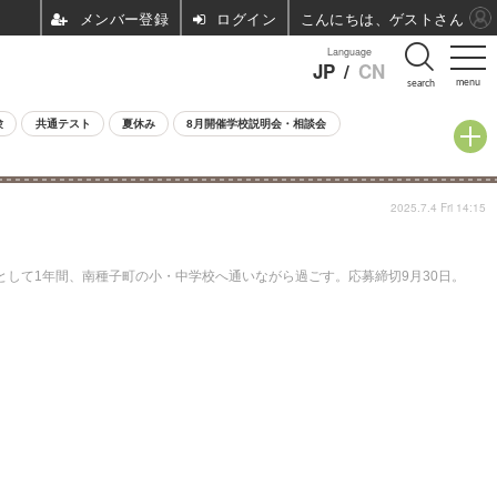
ログイン
こんにちは、ゲストさん
Language
JP
/
CN
menu
search
験
共通テスト
夏休み
8月開催学校説明会・相談会
2025.7.4 Fri 14:15
として1年間、南種子町の小・中学校へ通いながら過ごす。応募締切9月30日。