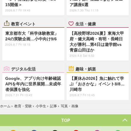
15開催＞
ア講座6選
2026.8.7 Fri 19:45
2026.7.30 Thu 11:15
教育イベント
生活・健康
東京都市大「科学体験教室」
【高校野球2026夏】東海大甲
24の実験企画…小中向け9/6
府・健大高崎・有明・長崎日
大が勝利…第4日は遊学館vs
2026.8.7 Fri 18:15
青森山田ほか
2026.8.8 Sat 9:52
デジタル生活
趣味・娯楽
Google、アプリ向け年齢確認
【夏休み2026】魚に触れて学
APIを年内に世界展開…未成年
ぶ「おさかな」イベント8/8…
者保護を強化
川崎市
2026.7.31 Fri 13:45
2026.8.7 Fri 10:45
ホーム
›
教育・受験
›
小学生
›
記事
›
写真・画像
TOP