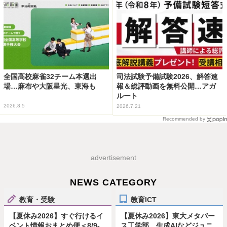
全国高校麻雀32チーム本選出
司法試験予備試験2026、解答速
場…麻布や大阪星光、東海も
報＆総評動画を無料公開…アガ
ルート
2026.8.5
2026.7.21
Recommended by
advertisement
NEWS CATEGORY
教育・受験
教育ICT
【夏休み2026】すぐ行けるイ
【夏休み2026】東大メタバー
ベント情報おまとめ便＜8/9-
ス工学部、生成AIなどジュニ