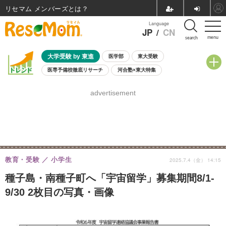
リセマム メンバーズ
Language
JP
/
CN
menu
search
大学受験 by 東進
医学部
東大受験
医専予備校徹底リサーチ
河合塾×東大特集
親子で考える大学選び
高校受験
中学受験
小学校受験
advertisement
共通テスト
夏休み
8月開催学校説明会・相談会
8月開催イベント・WS
全国公立高校 過去問
人気記事
自由研究教材（小学生向け）
自由研究教材（中学生向け）
ランキング
教育・受験
小学生
2025.7.4（金） 14:15
種子島・南種子町へ「宇宙留学」募集期間8/1-
9/30 2枚目の写真・画像