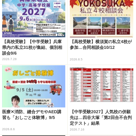
【高校受験】【中学受験】兵庫
【高校受験】横須賀の私立4校が
県内の私立31校が集結、個別相
参加…合同相談会10/12
談会9/6
2026.7.28
2026.8.5
医療✕消防、縫合デモやAED講
【中学受験2027】人気校の併願
習も「おしごと体験博」9/5
先は…四谷大塚「第2回合不合判
定テスト」結果
2026.8.6
2026.7.16