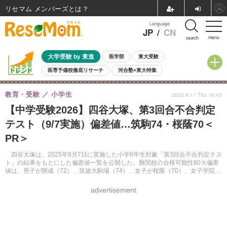
リセマム メンバーズ
Language
JP
/
CN
menu
search
大学受験 by 東進
医学部
東大受験
医専予備校徹底リサーチ
河合塾×東大特集
親子で考える大学選び
高校受験
中学受験
小学校受験
教育・受験
小学生
2025.9.11 Thu 16:45
共通テスト
夏休み
8月開催学校説明会・相談会
【中学受験2026】四谷大塚、第3回合不合判定
8月開催イベント・WS
全国公立高校 過去問
人気記事
テスト（9/7実施）偏差値…筑駒74・桜蔭70＜
自由研究教材（小学生向け）
自由研究教材（中学生向け）
ランキング
PR＞
四谷大塚は、2025年9月7日に実施した小学6年生対象「第3回合不合判定テス
ト」の結果をもとにした偏差値一覧を公開した。難関校の合格可能性80％偏差
値は、男子が開成（72）、筑波大駒場（74）、女子が桜蔭（70）、女子学院
（67）など。
advertisement