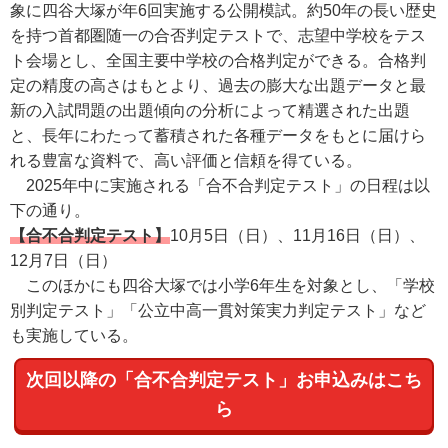
象に四谷大塚が年6回実施する公開模試。約50年の長い歴史
を持つ首都圏随一の合否判定テストで、志望中学校をテス
ト会場とし、全国主要中学校の合格判定ができる。合格判
定の精度の高さはもとより、過去の膨大な出題データと最
新の入試問題の出題傾向の分析によって精選された出題
と、長年にわたって蓄積された各種データをもとに届けら
れる豊富な資料で、高い評価と信頼を得ている。
2025年中に実施される「合不合判定テスト」の日程は以
下の通り。
【合不合判定テスト】
10月5日（日）、11月16日（日）、
12月7日（日）
このほかにも四谷大塚では小学6年生を対象とし、「学校
別判定テスト」「公立中高一貫対策実力判定テスト」など
も実施している。
次回以降の「合不合判定テスト」お申込みはこち
ら