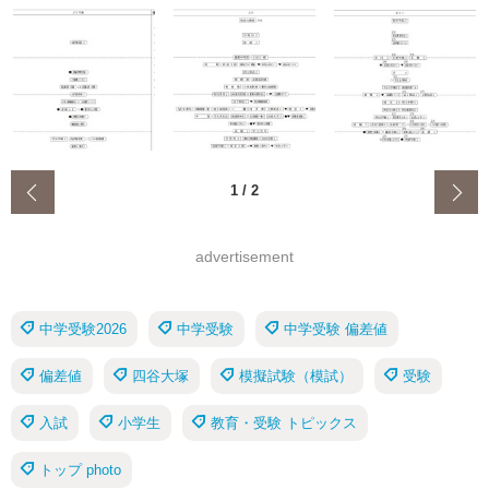
‹
1
/
2
advertisement
中学受験2026
中学受験
中学受験 偏差値
偏差値
四谷大塚
模擬試験（模試）
受験
入試
小学生
教育・受験 トピックス
トップ photo