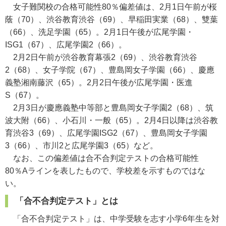
女子難関校の合格可能性80％偏差値は、2月1日午前が桜
蔭（70）、渋谷教育渋谷（69）、早稲田実業（68）、雙葉
（66）、洗足学園（65）。2月1日午後が広尾学園・
ISG1（67）、広尾学園2（66）。
2月2日午前が渋谷教育幕張2（69）、渋谷教育渋谷
2（68）、女子学院（67）、豊島岡女子学園（66）、慶應
義塾湘南藤沢（65）。2月2日午後が広尾学園・医進
S（67）。
2月3日が慶應義塾中等部と豊島岡女子学園2（68）、筑
波大附（66）、小石川・一般（65）。2月4日以降は渋谷教
育渋谷3（69）、広尾学園ISG2（67）、豊島岡女子学園
3（66）、市川2と広尾学園3（65）など。
なお、この偏差値は合不合判定テストの合格可能性
80％Aラインを表したもので、学校差を示すものではな
い。
「合不合判定テスト」とは
「合不合判定テスト」は、中学受験を志す小学6年生を対