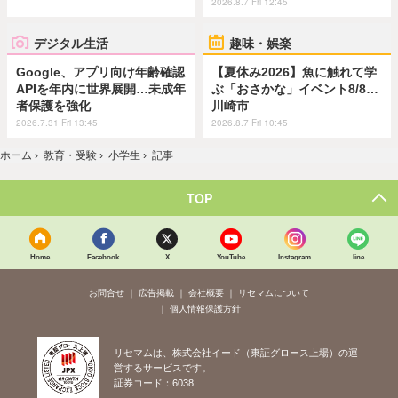
2026.8.7 Fri 12:45
デジタル生活
趣味・娯楽
Google、アプリ向け年齢確認
【夏休み2026】魚に触れて学
APIを年内に世界展開…未成年
ぶ「おさかな」イベント8/8…
者保護を強化
川崎市
2026.7.31 Fri 13:45
2026.8.7 Fri 10:45
ホーム
›
教育・受験
›
小学生
›
記事
TOP
Home
Facebook
X
YouTube
Instagram
line
お問合せ
広告掲載
会社概要
リセマムについて
個人情報保護方針
リセマムは、株式会社イード（東証グロース上場）の運
営するサービスです。
証券コード：6038