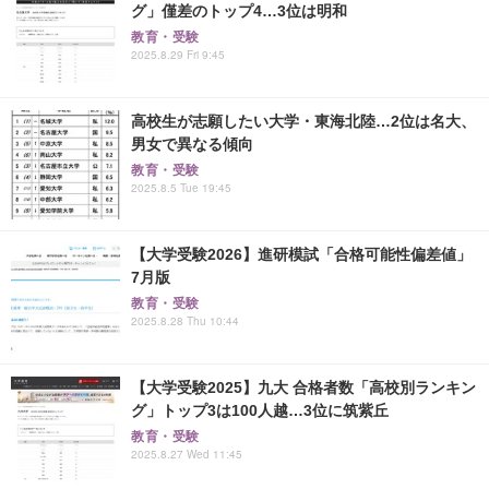
グ」僅差のトップ4…3位は明和
教育・受験
2025.8.29 Fri 9:45
高校生が志願したい大学・東海北陸…2位は名大、
男女で異なる傾向
教育・受験
2025.8.5 Tue 19:45
【大学受験2026】進研模試「合格可能性偏差値」
7月版
教育・受験
2025.8.28 Thu 10:44
【大学受験2025】九大 合格者数「高校別ランキン
グ」トップ3は100人越…3位に筑紫丘
教育・受験
2025.8.27 Wed 11:45