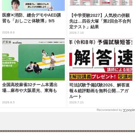
医療✕消防、縫合デモやAED講
【中学受験2027】人気校の併願
習も「おしごと体験博」9/5
先は…四谷大塚「第2回合不合判
定テスト」結果
2026.8.6
2026.7.16
全国高校麻雀32チーム本選出
司法試験予備試験2026、解答速
場…麻布や大阪星光、東海も
報＆総評動画を無料公開…アガ
ルート
2026.8.5
2026.7.21
Recommended by