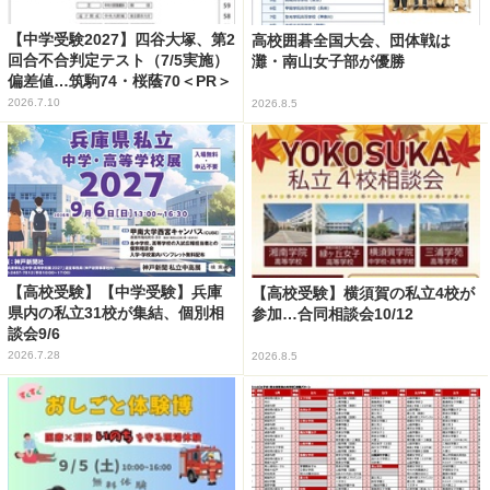
【中学受験2027】四谷大塚、第2
高校囲碁全国大会、団体戦は
回合不合判定テスト（7/5実施）
灘・南山女子部が優勝
偏差値…筑駒74・桜蔭70＜PR＞
2026.7.10
2026.8.5
【高校受験】【中学受験】兵庫
【高校受験】横須賀の私立4校が
県内の私立31校が集結、個別相
参加…合同相談会10/12
談会9/6
2026.7.28
2026.8.5