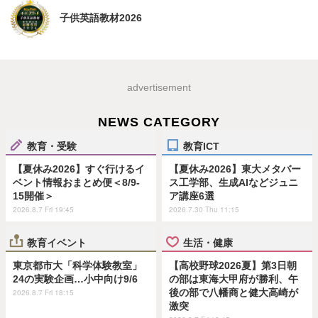
子供英語教材2026
advertisement
NEWS CATEGORY
教育・受験
教育ICT
【夏休み2026】すぐ行けるイ
【夏休み2026】東大メタバー
ベント情報おまとめ便＜8/9-
ス工学部、生成AIなどジュニ
15開催＞
ア講座6選
2026.8.7 Fri 19:45
2026.7.30 Thu 11:15
教育イベント
生活・健康
東京都市大「科学体験教室」
【高校野球2026夏】第3日朝
24の実験企画…小中向け9/6
の部は東海大甲府が勝利、午
後の部で八幡商と健大高崎が
2026.8.7 Fri 18:15
激突