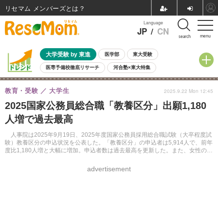
リセマム メンバーズ
Language
JP
/
CN
menu
search
大学受験 by 東進
医学部
東大受験
医専予備校徹底リサーチ
河合塾×東大特集
親子で考える大学選び
高校受験
中学受験
小学校受験
教育・受験
大学生
2025.9.22 Mon 12:45
共通テスト
夏休み
8月開催学校説明会・相談会
2025国家公務員総合職「教養区分」出願1,180
8月開催イベント・WS
全国公立高校 過去問
人気記事
人増で過去最高
自由研究教材（小学生向け）
自由研究教材（中学生向け）
ランキング
人事院は2025年9月19日、2025年度国家公務員採用総合職試験（大卒程度試
験）教養区分の申込状況を公表した。「教養区分」の申込者は5,914人で、前年
度比1,180人増と大幅に増加。申込者数は過去最高を更新した。また、女性の申
込者数・割合についても過去最高となった。
advertisement