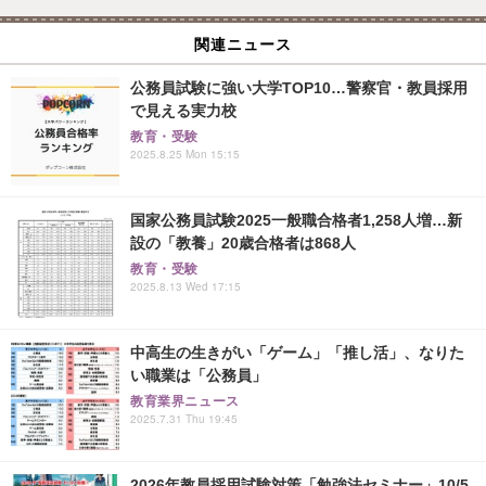
関連ニュース
公務員試験に強い大学TOP10…警察官・教員採用
で見える実力校
教育・受験
2025.8.25 Mon 15:15
国家公務員試験2025一般職合格者1,258人増…新
設の「教養」20歳合格者は868人
教育・受験
2025.8.13 Wed 17:15
中高生の生きがい「ゲーム」「推し活」、なりた
い職業は「公務員」
教育業界ニュース
2025.7.31 Thu 19:45
2026年教員採用試験対策「勉強法セミナー」10/5