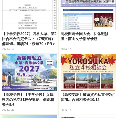
【中学受験2027】四谷大塚、第2
高校囲碁全国大会、団体戦は
回合不合判定テスト（7/5実施）
灘・南山女子部が優勝
偏差値…筑駒74・桜蔭70＜PR＞
2026.7.10
2026.8.5
【高校受験】【中学受験】兵庫
【高校受験】横須賀の私立4校が
県内の私立31校が集結、個別相
参加…合同相談会10/12
談会9/6
2026.7.28
2026.8.5