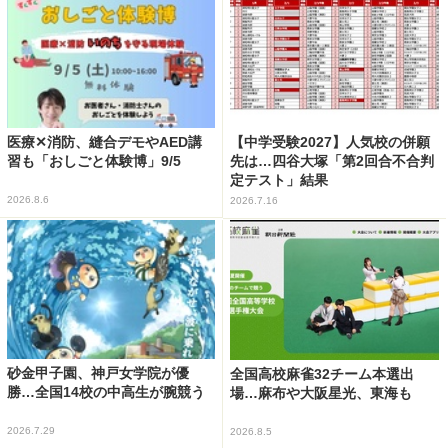
医療✕消防、縫合デモやAED講
【中学受験2027】人気校の併願
習も「おしごと体験博」9/5
先は…四谷大塚「第2回合不合判
定テスト」結果
2026.8.6
2026.7.16
砂金甲子園、神戸女学院が優
全国高校麻雀32チーム本選出
勝…全国14校の中高生が腕競う
場…麻布や大阪星光、東海も
2026.7.29
2026.8.5