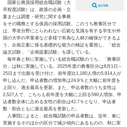
国家公務員採用総合職試験（大
拡大写真
卒程度試験）は、政策の企画・立
案または調査・研究に関する事務
をその職務とする係員の採用試験。このうち教養区分で
は、専攻分野にとらわれない広範な見識を有する学生や外
国の大学の卒業者など多様で有為な人材の確保ができるよ
う、企画立案に係る基礎的な能力の検証を重視し、「総合
論文試験」「企画提案試験」を課している。
毎年春と秋に実施している総合職試験のうち、「教養区
分」は秋に実施している。2025年度の教養区分は8月1日～
25日まで出願を受け付け、前年度比1,180人増の5,914人が
申し込んだ。申込者数の増加率は24.9％と大幅に前年度を
上回り、過去最高を更新。また、申込者数のうち女性は
2,527人で、こちらも前年度を大幅に上回る590人増加。申
込者数全体に占める女性の割合は42.7％となり、申込者
数・割合ともに過去最高を更新した。
人事院によると、総合職試験の申込者数は、近年、春に
実施するそのほかの区分で減少傾向にあるものの、秋に実