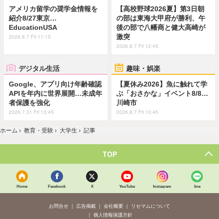
アメリカ留学の奨学金情報を
【高校野球2026夏】第3日朝
紹介8/27東京…
の部は東海大甲府が勝利、午
EducationUSA
後の部で八幡商と健大高崎が
激突
2026.8.7 Fri 11:15
2026.8.7 Fri 12:45
デジタル生活
趣味・娯楽
Google、アプリ向け年齢確認
【夏休み2026】魚に触れて学
APIを年内に世界展開…未成年
ぶ「おさかな」イベント8/8…
者保護を強化
川崎市
2026.7.31 Fri 13:45
2026.8.7 Fri 10:45
ホーム
›
教育・受験
›
大学生
›
記事
TOP
Home
Facebook
X
YouTube
Instagram
line
お問合せ
広告掲載
会社概要
リセマムについて
個人情報保護方針