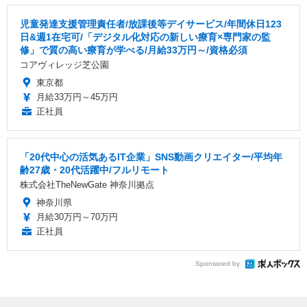
児童発達支援管理責任者/放課後等デイサービス/年間休日123
日&週1在宅可/「デジタル化対応の新しい療育×専門家の監
修」で質の高い療育が学べる/月給33万円～/資格必須
コアヴィレッジ芝公園
東京都
月給33万円～45万円
正社員
「20代中心の活気あるIT企業」SNS動画クリエイター/平均年
齢27歳・20代活躍中/フルリモート
株式会社TheNewGate 神奈川拠点
神奈川県
月給30万円～70万円
正社員
Sponsored by