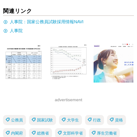
関連リンク
人事院：国家公務員試験採用情報NAVI
人事院
advertisement
公務員
国家試験
大学生
行政
資格
内閣府
総務省
文部科学省
厚生労働省