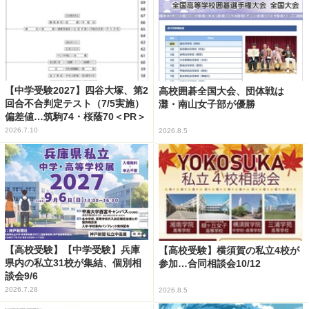
【中学受験2027】四谷大塚、第2
高校囲碁全国大会、団体戦は
回合不合判定テスト（7/5実施）
灘・南山女子部が優勝
偏差値…筑駒74・桜蔭70＜PR＞
2026.7.10
2026.8.5
【高校受験】【中学受験】兵庫
【高校受験】横須賀の私立4校が
県内の私立31校が集結、個別相
参加…合同相談会10/12
談会9/6
2026.7.28
2026.8.5