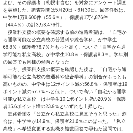
よび、その保護者（札幌市含む）を対象にアンケート調査
を実施した。調査期間は5月20日～6月30日。回答件数は、
中学生1万8,600件（55.6％）、保護者1万4,876件
（44.4％）の計3万3,476件。
授業料支援の概要を確認する前の進路希望は、「自宅か
ら通学可能な公立高校の普通科や総合学科」が中学生
68.8％・保護者76.7％ともっと高く、ついで「自宅から通
学可能な私立高校」が中学生10.8％・保護者8.3％。学年別
の回答でも同様の傾向となった。
一方、授業料支援の概要を確認した後は、「自宅から通
学可能な公立高校の普通科や総合学科」の割合がもっとも
高いものの、中学生は12ポイント減の56.8％・保護者は19
ポイント減の57.7％へと低下。ついで高い「自宅から通学
可能な私立高校」は中学生10.1ポイント増の20.9％・保護
者15.6ポイント増の23.9％といずれも上昇した。
進路希望を「公立から私立高校に見直そうと思った」割
合は、中学生が14.9％、保護者21.6％にのぼった。「私立
高校」へ希望変更する動機を複数回答で尋ねた設問では、