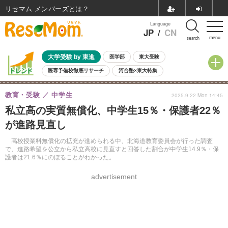
リセマム メンバーズ
Language
JP
/
CN
menu
search
大学受験 by 東進
医学部
東大受験
医専予備校徹底リサーチ
河合塾×東大特集
親子で考える大学選び
高校受験
中学受験
小学校受験
教育・受験
中学生
2025.9.22 Mon 14:45
共通テスト
夏休み
8月開催学校説明会・相談会
私立高の実質無償化、中学生15％・保護者22％
8月開催イベント・WS
全国公立高校 過去問
人気記事
が進路見直し
自由研究教材（小学生向け）
自由研究教材（中学生向け）
ランキング
高校授業料無償化の拡充が進められる中、北海道教育委員会が行った調査
で、進路希望を公立から私立高校に見直すと回答した割合が中学生14.9％・保
護者は21.6％にのぼることがわかった。
advertisement