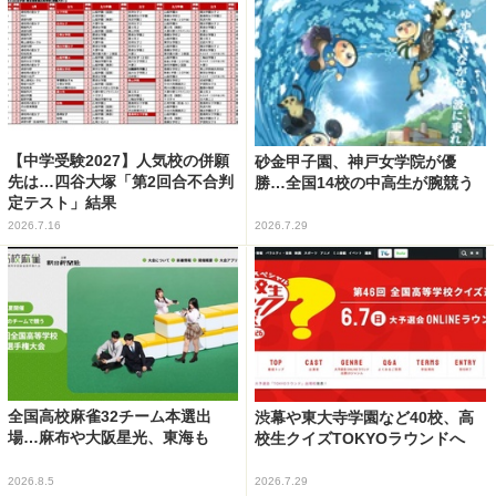
【中学受験2027】人気校の併願
砂金甲子園、神戸女学院が優
先は…四谷大塚「第2回合不合判
勝…全国14校の中高生が腕競う
定テスト」結果
2026.7.16
2026.7.29
全国高校麻雀32チーム本選出
渋幕や東大寺学園など40校、高
場…麻布や大阪星光、東海も
校生クイズTOKYOラウンドへ
2026.8.5
2026.7.29