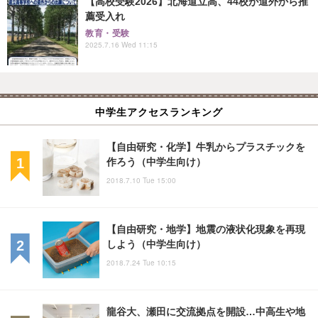
【高校受験2026】北海道立高、44校が道外から推
薦受入れ
教育・受験
2025.7.16 Wed 11:15
中学生アクセスランキング
【自由研究・化学】牛乳からプラスチックを
作ろう（中学生向け）
2018.7.10 Tue 15:00
【自由研究・地学】地震の液状化現象を再現
しよう（中学生向け）
2018.7.24 Tue 10:15
龍谷大、瀬田に交流拠点を開設…中高生や地