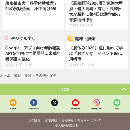
東京都市大「科学体験教室」
【高校野球2026夏】東海大甲
24の実験企画…小中向け9/6
府・健大高崎・有明・長崎日
大が勝利…第4日は遊学館vs
2026.8.7 Fri 18:15
青森山田ほか
2026.8.8 Sat 9:52
デジタル生活
趣味・娯楽
Google、アプリ向け年齢確認
【夏休み2026】魚に触れて学
APIを年内に世界展開…未成年
ぶ「おさかな」イベント8/8…
者保護を強化
川崎市
2026.7.31 Fri 13:45
2026.8.7 Fri 10:45
ホーム
›
教育・受験
›
その他
›
記事
TOP
Home
Facebook
X
YouTube
Instagram
line
お問合せ
広告掲載
会社概要
リセマムについて
個人情報保護方針