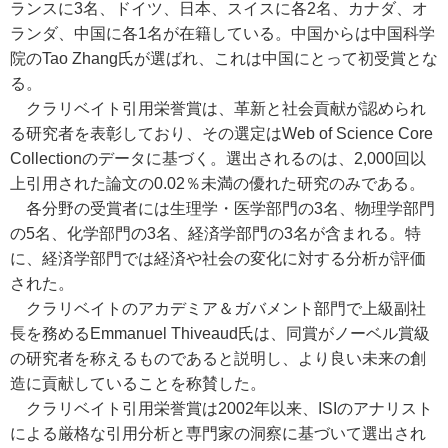
ランスに3名、ドイツ、日本、スイスに各2名、カナダ、オ
ランダ、中国に各1名が在籍している。中国からは中国科学
院のTao Zhang氏が選ばれ、これは中国にとって初受賞とな
る。
クラリベイト引用栄誉賞は、革新と社会貢献が認められ
る研究者を表彰しており、その選定はWeb of Science Core
Collectionのデータに基づく。選出されるのは、2,000回以
上引用された論文の0.02％未満の優れた研究のみである。
各分野の受賞者には生理学・医学部門の3名、物理学部門
の5名、化学部門の3名、経済学部門の3名が含まれる。特
に、経済学部門では経済や社会の変化に対する分析が評価
された。
クラリベイトのアカデミア＆ガバメント部門で上級副社
長を務めるEmmanuel Thiveaud氏は、同賞がノーベル賞級
の研究者を称えるものであると説明し、より良い未来の創
造に貢献していることを称賛した。
クラリベイト引用栄誉賞は2002年以来、ISIのアナリスト
による厳格な引用分析と専門家の洞察に基づいて選出され