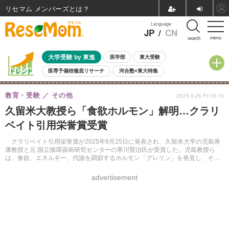
リセマム メンバーズ
Language
JP
/
CN
menu
search
大学受験 by 東進
医学部
東大受験
医専予備校徹底リサーチ
河合塾×東大特集
親子で考える大学選び
高校受験
中学受験
小学校受験
教育・受験
その他
2025.9.26 Fri 18:15
共通テスト
夏休み
8月開催学校説明会・相談会
久留米大教授ら「食欲ホルモン」解明…クラリ
8月開催イベント・WS
全国公立高校 過去問
人気記事
ベイト引用栄誉賞受賞
自由研究教材（小学生向け）
自由研究教材（中学生向け）
ランキング
クラリベイト引用栄誉賞が2025年9月25日に発表され、久留米大学の児島将
康教授と元 国立循環器病研究センターの寒川賢治氏が受賞した。児島教授ら
は、食欲、エネルギー、代謝を調節するホルモン「グレリン」を発見し、その
業績が評価された。
advertisement