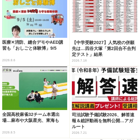
医療✕消防、縫合デモやAED講
【中学受験2027】人気校の併願
習も「おしごと体験博」9/5
先は…四谷大塚「第2回合不合判
定テスト」結果
2026.8.6
2026.7.16
全国高校麻雀32チーム本選出
司法試験予備試験2026、解答速
場…麻布や大阪星光、東海も
報＆総評動画を無料公開…アガ
ルート
2026.8.5
2026.7.21