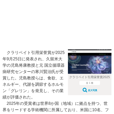
クラリベイト引用栄誉賞が2025
年9月25日に発表され、久留米大
学の児島将康教授と元 国立循環器
病研究センターの寒川賢治氏が受
クラリベイト引用栄誉賞2025
賞した。児島教授らは、食欲、エ
全 1 枚
ネルギー、代謝を調節するホルモ
ン「グレリン」を発見し、その業
拡大写真
績が評価された。
2025年の受賞者は世界8か国（地域）に拠点を持つ、世
界をリードする学術機関に所属しており、米国に10名、フ