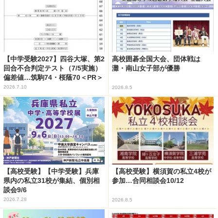
【中学受験2027】四谷大塚、第2
高校囲碁全国大会、団体戦は
回合不合判定テスト（7/5実施）
灘・南山女子部が優勝
偏差値…筑駒74・桜蔭70＜PR＞
2026.7.10
2026.8.5
【高校受験】【中学受験】兵庫
【高校受験】横須賀の私立4校が
県内の私立31校が集結、個別相
参加…合同相談会10/12
談会9/6
2026.7.28
2026.8.5