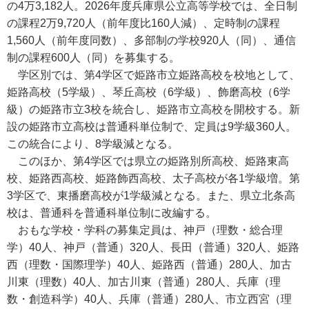
の4万3,182人。2026年度兵庫県公立高等学校では、全日制
の課程2万9,720人（前年度比160人減）、定時制の課程
1,560人（前年度同数）、多部制の学校920人（同）、通信
制の課程600人（同）を募集する。
学区別では、第4学区で姫路市立姫路高校を校地として、
姫路高校（5学級）、琴丘高校（6学級）、飾磨高校（6学
級）の姫路市立3校を統合し、姫路市立高校を開校する。新
設の姫路市立高校は普通科単位制で、定員は9学級360人。
この統合により、8学級減となる。
このほか、第4学区では県立の姫路別所高校、姫路東高
校、姫路西高校、姫路飾西高校、太子高校が各1学級増。第
3学区で、東播磨高校が1学級減となる。また、県立北条高
校は、普通科を普通科単位制に改編する。
おもな学校・学科の募集定員は、神戸（理数・総合理
学）40人、神戸（普通）320人、長田（普通）320人、姫路
西（理数・国際理学）40人、姫路西（普通）280人、加古
川東（理数）40人、加古川東（普通）280人、兵庫（理
数・創造科学）40人、兵庫（普通）280人、市立西宮（理