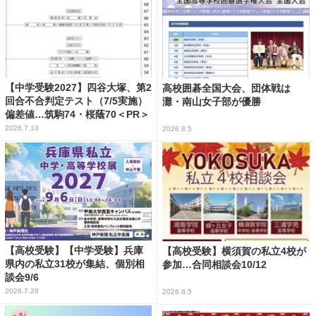
【中学受験2027】四谷大塚、第2
高校囲碁全国大会、団体戦は
回合不合判定テスト（7/5実施）
灘・南山女子部が優勝
偏差値…筑駒74・桜蔭70＜PR＞
2026.7.10
2026.8.5
【高校受験】【中学受験】兵庫
【高校受験】横須賀の私立4校が
県内の私立31校が集結、個別相
参加…合同相談会10/12
談会9/6
2026.7.28
2026.8.5