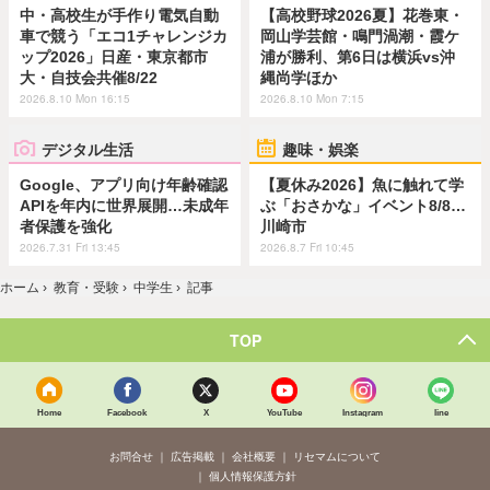
中・高校生が手作り電気自動
【高校野球2026夏】花巻東・
車で競う「エコ1チャレンジカ
岡山学芸館・鳴門渦潮・霞ケ
ップ2026」日産・東京都市
浦が勝利、第6日は横浜vs沖
大・自技会共催8/22
縄尚学ほか
2026.8.10 Mon 16:15
2026.8.10 Mon 7:15
デジタル生活
趣味・娯楽
Google、アプリ向け年齢確認
【夏休み2026】魚に触れて学
APIを年内に世界展開…未成年
ぶ「おさかな」イベント8/8…
者保護を強化
川崎市
2026.7.31 Fri 13:45
2026.8.7 Fri 10:45
ホーム
›
教育・受験
›
中学生
›
記事
TOP
Home
Facebook
X
YouTube
Instagram
line
お問合せ
広告掲載
会社概要
リセマムについて
個人情報保護方針