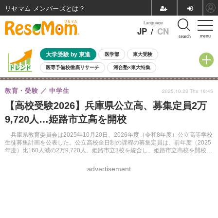
リセマム メンバーズ
Language
JP
/
CN
menu
search
大学受験 by 東進
医学部
東大受験
医専予備校徹底リサーチ
河合塾×東大特集
親子で考える大学選び
高校受験
中学受験
小学校受験
教育・受験
中学生
2025.10.23 Thu 16:45
共通テスト
夏休み
8月開催学校説明会・相談会
【高校受験2026】兵庫県公立高、募集定員2万
8月開催イベント・WS
全国公立高校 過去問
人気記事
9,720人…姫路市立高を開校
自由研究教材（小学生向け）
自由研究教材（中学生向け）
ランキング
兵庫県教育委員会は2025年10月20日、2026年度（令和8年度）公立高等学校
生徒募集計画を公表した。公立高校全日制の課程の募集定員は、前年度（2025
年度）比160人減の2万9,720人。姫路市立3校を統合し、姫路市立高校を開校す
る。
advertisement