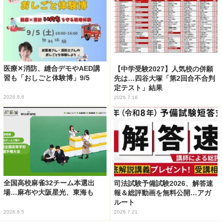
医療✕消防、縫合デモやAED講
【中学受験2027】人気校の併願
習も「おしごと体験博」9/5
先は…四谷大塚「第2回合不合判
定テスト」結果
2026.8.6
2026.7.16
全国高校麻雀32チーム本選出
司法試験予備試験2026、解答速
場…麻布や大阪星光、東海も
報＆総評動画を無料公開…アガ
ルート
2026.8.5
2026.7.21