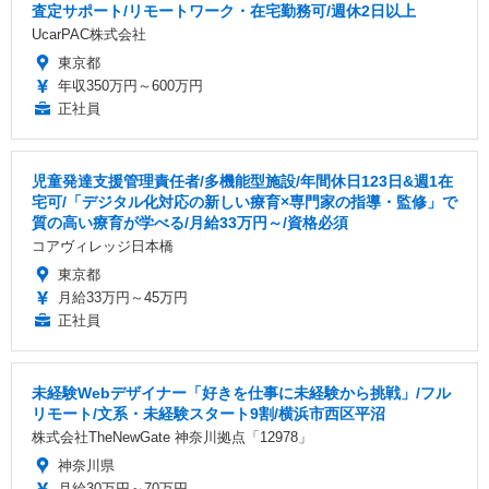
査定サポート/リモートワーク・在宅勤務可/週休2日以上
UcarPAC株式会社
東京都
年収350万円～600万円
正社員
児童発達支援管理責任者/多機能型施設/年間休日123日&週1在
宅可/「デジタル化対応の新しい療育×専門家の指導・監修」で
質の高い療育が学べる/月給33万円～/資格必須
コアヴィレッジ日本橋
東京都
月給33万円～45万円
正社員
未経験Webデザイナー「好きを仕事に未経験から挑戦」/フル
リモート/文系・未経験スタート9割/横浜市西区平沼
株式会社TheNewGate 神奈川拠点「12978」
神奈川県
月給30万円～70万円