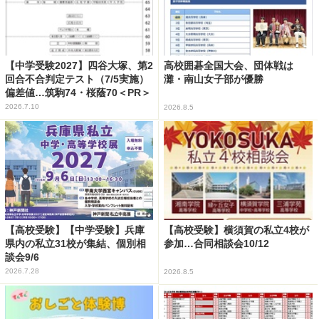
【中学受験2027】四谷大塚、第2
高校囲碁全国大会、団体戦は
回合不合判定テスト（7/5実施）
灘・南山女子部が優勝
偏差値…筑駒74・桜蔭70＜PR＞
2026.7.10
2026.8.5
【高校受験】【中学受験】兵庫
【高校受験】横須賀の私立4校が
県内の私立31校が集結、個別相
参加…合同相談会10/12
談会9/6
2026.7.28
2026.8.5