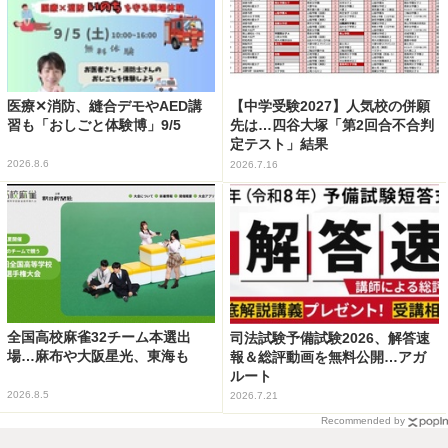
医療✕消防、縫合デモやAED講
【中学受験2027】人気校の併願
習も「おしごと体験博」9/5
先は…四谷大塚「第2回合不合判
定テスト」結果
2026.8.6
2026.7.16
全国高校麻雀32チーム本選出
司法試験予備試験2026、解答速
場…麻布や大阪星光、東海も
報＆総評動画を無料公開…アガ
ルート
2026.8.5
2026.7.21
Recommended by