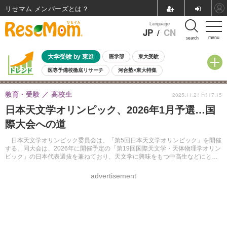
リセマム メンバーズ
Language
JP
/
CN
menu
search
大学受験 by 東進
医学部
東大受験
医専予備校徹底リサーチ
河合塾×東大特集
親子で考える大学選び
高校受験
中学受験
小学校受験
教育・受験
高校生
2025.11.21 Fri 17:15
共通テスト
夏休み
8月開催学校説明会・相談会
日本天文学オリンピック、2026年1月予選…国
8月開催イベント・WS
全国公立高校 過去問
人気記事
際大会への道
自由研究教材（小学生向け）
自由研究教材（中学生向け）
ランキング
日本天文学オリンピック委員会は、「第5回日本天文学オリンピック」を開催
する。同大会は、2026年に開催予定の「第19回国際天文学・天体物理学オリン
ピック」の日本代表選抜を兼ねており、天文学に興味をもつ中高生などにとっ
て、世界へ挑戦する第一歩となる。
advertisement