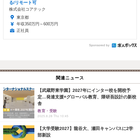
る/リモート可
株式会社コアテック
東京都
年収350万円～600万円
正社員
Sponsored by
関連ニュース
【武蔵野東学園】2027年にインター校を開校予
定…発達支援×グローバル教育、隈研吾設計の新校
舎
教育・受験
2025.8.28 Thu 10:45
【大学受験2027】龍谷大、瀬田キャンパスに2学
部新設