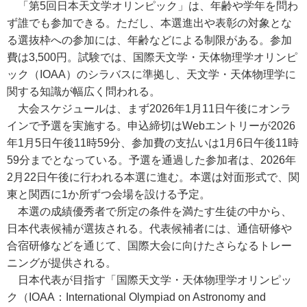
「第5回日本天文学オリンピック」は、年齢や学年を問わ
ず誰でも参加できる。ただし、本選進出や表彰の対象とな
る選抜枠への参加には、年齢などによる制限がある。参加
費は3,500円。試験では、国際天文学・天体物理学オリンピ
ック（IOAA）のシラバスに準拠し、天文学・天体物理学に
関する知識が幅広く問われる。
大会スケジュールは、まず2026年1月11日午後にオンラ
インで予選を実施する。申込締切はWebエントリーが2026
年1月5日午後11時59分、参加費の支払いは1月6日午後11時
59分までとなっている。予選を通過した参加者は、2026年
2月22日午後に行われる本選に進む。本選は対面形式で、関
東と関西に1か所ずつ会場を設ける予定。
本選の成績優秀者で所定の条件を満たす生徒の中から、
日本代表候補が選抜される。代表候補者には、通信研修や
合宿研修などを通じて、国際大会に向けたさらなるトレー
ニングが提供される。
日本代表が目指す「国際天文学・天体物理学オリンピッ
ク（IOAA：International Olympiad on Astronomy and