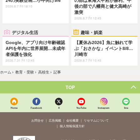
24の実験企画…小中向け9/6
の部は東海大甲府が勝利、午
後の部で八幡商と健大高崎が
2026.8.7 Fri 18:15
激突
2026.8.7 Fri 12:45
デジタル生活
趣味・娯楽
Google、アプリ向け年齢確認
【夏休み2026】魚に触れて学
APIを年内に世界展開…未成年
ぶ「おさかな」イベント8/8…
者保護を強化
川崎市
2026.7.31 Fri 13:45
2026.8.7 Fri 10:45
ホーム
›
教育・受験
›
高校生
›
記事
TOP
Home
Facebook
X
YouTube
Instagram
line
お問合せ
広告掲載
会社概要
リセマムについて
個人情報保護方針