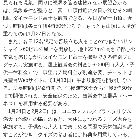
見られる現象。周りに視界を遮る建物がない展望台から
は、気象条件が整うと、富士山頂付近に夕日が沈むその瞬
間にダイヤモンド富士を観賞できる。夕日が富士山頂に近
づく時間は各日午後4時50分ごろで、もっとも山頂に太陽が
重なるのは1月27日となる。
また、各日12名限定で普段立ち入ることのできないサン
シャイン60ビルの屋上を開放し、地上227mの高さで都心の
空気を感じながらダイヤモンド富士を撮影できる特別プロ
グラムも実施する。屋上観賞会の料金は6,000円（大人・子
供一律料金）で、展望台入場料金が別途必要。チケットは
展望台Webサイトにて1月13日正午より販売を開始してい
る。所要時間は約2時間で、午後3時30分から午後5時30分
まで開催される。安全確保のため、観賞会中は器具（ハー
ネス）を着用する必要がある。
1月24日と2月2日には、コニカミノルタプラネタリウム
満天（池袋）の協力のもと、天体にまつわるクイズ大会を
実施する。子供から大人まで楽しめる問題で天体知識を試
すことができ、クイズの参加者には特典を用意している。