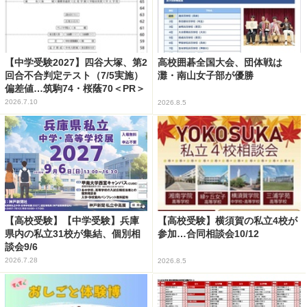
【中学受験2027】四谷大塚、第2
高校囲碁全国大会、団体戦は
回合不合判定テスト（7/5実施）
灘・南山女子部が優勝
偏差値…筑駒74・桜蔭70＜PR＞
2026.7.10
2026.8.5
【高校受験】【中学受験】兵庫
【高校受験】横須賀の私立4校が
県内の私立31校が集結、個別相
参加…合同相談会10/12
談会9/6
2026.7.28
2026.8.5