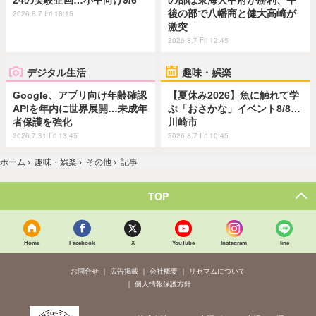
後の部で八幡商と健大高崎が
2026.8.7 Fri 18:15
激突
2026.8.7 Fri 12:45
デジタル生活
趣味・娯楽
Google、アプリ向け年齢確認
【夏休み2026】魚に触れて学
APIを年内に世界展開…未成年
ぶ「おさかな」イベント8/8…
者保護を強化
川崎市
2026.7.31 Fri 13:45
2026.8.7 Fri 10:45
ホーム
›
趣味・娯楽
›
その他
›
記事
TOP
Home
Facebook
X
YouTube
Instagram
line
お問合せ
広告掲載
会社概要
リセマムについて
個人情報保護方針