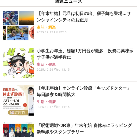
関連ニュース
【年末年始】元旦は初日の出、獅子舞も登場…サ
ンシャインシティのお正月
趣味・娯楽
2025.12.12 Fri 12:15
小学生お年玉、総額1万円台が最多…投資に興味示
す子供が過半数に
生活・健康
2025.12.24 Wed 13:15
【年末年始】オンライン診療「キッズドクター」
毎日診察＆時間拡大
生活・健康
2025.12.17 Wed 14:15
「呪術廻戦×JR東」年末年始-春休みにラッピング
新幹線やスタンプラリー