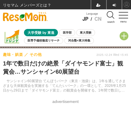
リセマム メンバーズ
Language
JP
/
CN
menu
search
大学受験 by 東進
医学部
東大受験
医専予備校徹底リサーチ
河合塾×東大特集
親子で考える大学選び
高校受験
中学受験
小学校受験
趣味・娯楽
その他
2025.12.24 Wed 15:45
共通テスト
夏休み
8月開催学校説明会・相談会
1年で数日だけの絶景「ダイヤモンド富士」観
8月開催イベント・WS
全国公立高校 過去問
人気記事
賞会…サンシャイン60展望台
自由研究教材（小学生向け）
自由研究教材（中学生向け）
ランキング
サンシャイン60展望台 てんぼうパーク（東京・池袋）は、1年を通してさま
ざまな天体観賞会を実施する「てんたいパーク」の一環として、2026年1月25
日から29日まで「ダイヤモンド富士」の観賞会を開催する。1年間で数日しか
見ることのできない希少な光景を、地上227mの高さから楽しむことができる。
advertisement