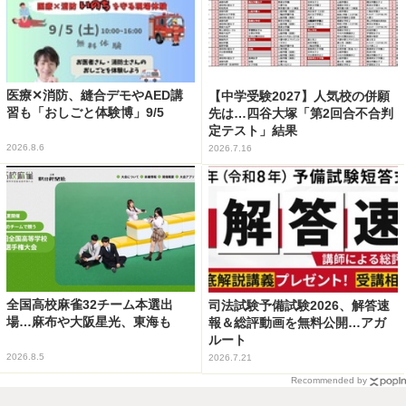
医療✕消防、縫合デモやAED講
【中学受験2027】人気校の併願
習も「おしごと体験博」9/5
先は…四谷大塚「第2回合不合判
定テスト」結果
2026.8.6
2026.7.16
全国高校麻雀32チーム本選出
司法試験予備試験2026、解答速
場…麻布や大阪星光、東海も
報＆総評動画を無料公開…アガ
ルート
2026.8.5
2026.7.21
Recommended by