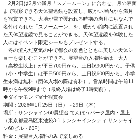
2月2日は2月の満月「スノームーン」に合わせ、月の表面
まで観察できる天体望遠鏡を設置し、暖かい屋内から満月
を観賞できる。大地が雪で覆われる時期の満月にちなんで
名付けられた「スノームーン」を、暖かい館内に設置され
た天体望遠鏡で見ることができる。天体望遠鏡を体験した
人にはイベント限定シールもプレゼントする。
冬の澄んだ空気の中で都会の景色とともに美しい天体シ
ョーを楽しむことができる。展望台の入場料金は、大人
（高校生以上）が平日700円から、土日祝900円から。子供
（小・中学生）は平日500円から、土日祝600円から。小学
生未満は無料（団体入場の際は有料）。営業時間は午前11
時から午後9時まで（最終入場は終了1時間前）。
◆ダイヤモンド富士観賞会
期間：2026年1月25日（日）～29日（木）
場所：サンシャイン60展望台 てんぼうパーク屋内・屋上
（東京都豊島区東池袋3-1 サンシャインシティ サンシャイ
ン60ビル・60F）
料金：展望台入場料のみで楽しめる