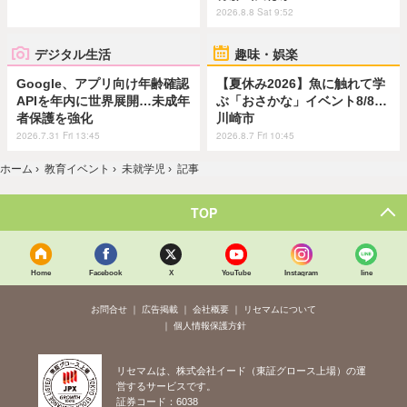
2026.8.8 Sat 9:52
デジタル生活
趣味・娯楽
Google、アプリ向け年齢確認
【夏休み2026】魚に触れて学
APIを年内に世界展開…未成年
ぶ「おさかな」イベント8/8…
者保護を強化
川崎市
2026.7.31 Fri 13:45
2026.8.7 Fri 10:45
ホーム
›
教育イベント
›
未就学児
›
記事
TOP
Home
Facebook
X
YouTube
Instagram
line
お問合せ
広告掲載
会社概要
リセマムについて
個人情報保護方針
リセマムは、株式会社イード（東証グロース上場）の運
営するサービスです。
証券コード：6038