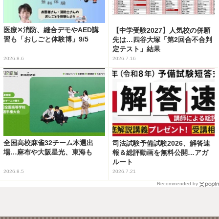
医療✕消防、縫合デモやAED講
【中学受験2027】人気校の併願
習も「おしごと体験博」9/5
先は…四谷大塚「第2回合不合判
定テスト」結果
2026.8.6
2026.7.16
全国高校麻雀32チーム本選出
司法試験予備試験2026、解答速
場…麻布や大阪星光、東海も
報＆総評動画を無料公開…アガ
ルート
2026.8.5
2026.7.21
Recommended by