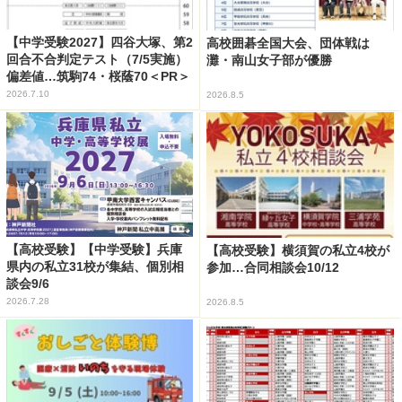
【中学受験2027】四谷大塚、第2
高校囲碁全国大会、団体戦は
回合不合判定テスト（7/5実施）
灘・南山女子部が優勝
偏差値…筑駒74・桜蔭70＜PR＞
2026.7.10
2026.8.5
【高校受験】【中学受験】兵庫
【高校受験】横須賀の私立4校が
県内の私立31校が集結、個別相
参加…合同相談会10/12
談会9/6
2026.7.28
2026.8.5