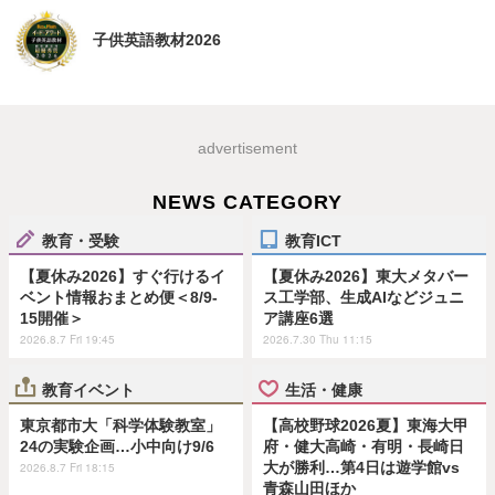
子供英語教材2026
advertisement
NEWS CATEGORY
教育・受験
教育ICT
【夏休み2026】すぐ行けるイ
【夏休み2026】東大メタバー
ベント情報おまとめ便＜8/9-
ス工学部、生成AIなどジュニ
15開催＞
ア講座6選
2026.8.7 Fri 19:45
2026.7.30 Thu 11:15
教育イベント
生活・健康
東京都市大「科学体験教室」
【高校野球2026夏】東海大甲
24の実験企画…小中向け9/6
府・健大高崎・有明・長崎日
大が勝利…第4日は遊学館vs
2026.8.7 Fri 18:15
青森山田ほか