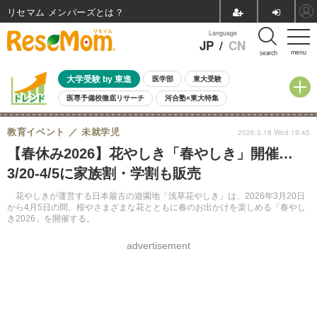
リセマム メンバーズ
Language
JP
/
CN
menu
search
大学受験 by 東進
医学部
東大受験
医専予備校徹底リサーチ
河合塾×東大特集
親子で考える大学選び
高校受験
中学受験
小学校受験
教育イベント
未就学児
2026.3.18 Wed 19:45
共通テスト
夏休み
8月開催学校説明会・相談会
【春休み2026】花やしき「春やしき」開催…
8月開催イベント・WS
全国公立高校 過去問
人気記事
3/20-4/5に家族割・学割も販売
自由研究教材（小学生向け）
自由研究教材（中学生向け）
ランキング
花やしきが運営する日本最古の遊園地「浅草花やしき」は、2026年3月20日
から4月5日の間、桜やさまざまな花とともに春のお出かけを楽しめる「春やし
き2026」を開催する。
advertisement