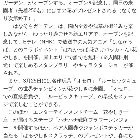
ガーデン」がオープンする。オープンを記念し、同日の来
園者（先着250名）には春の花がプレゼントされる（なくな
り次第終了）。
「はなそらガーデン」は、園内全景や浅草の街並みを楽
しみながら、ゆったり過ごせる新エリアで、オープンを記
念して、Eテレ（NHK）で放送中の人気アニメ「はなかっ
ぱ」とのコラボイベント「はなかっぱ 花さけパッカ～ん♪花
やしき」を開催。屋上エリアで誰でも無料（※入園料別
途）で楽しめるスタンプラリーやキャラクターショーが催
される。
また、3月25日には名作玩具「オセロ」「ルービックキュ
ーブ」の世界チャンピオンが花やしきに来園。「オセロ」
での直接勝負や、「ルービックキューブ」の早技をステー
ジで楽しむことができる。
このほか、エンターテインメントチーム「花やしき一
座」が届けるステージ「ハナハナ戦隊フラワーレンジャ
ー」を開催するほか、ペア入園券やジャンボステッカーが
当たる「はるやしきスクラッチ」のプレゼントや、春にち