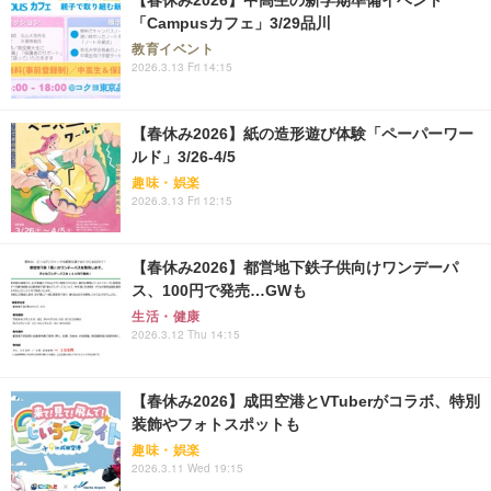
「Campusカフェ」3/29品川
教育イベント
2026.3.13 Fri 14:15
【春休み2026】紙の造形遊び体験「ペーパーワー
ルド」3/26-4/5
趣味・娯楽
2026.3.13 Fri 12:15
【春休み2026】都営地下鉄子供向けワンデーパ
ス、100円で発売…GWも
生活・健康
2026.3.12 Thu 14:15
【春休み2026】成田空港とVTuberがコラボ、特別
装飾やフォトスポットも
趣味・娯楽
2026.3.11 Wed 19:15