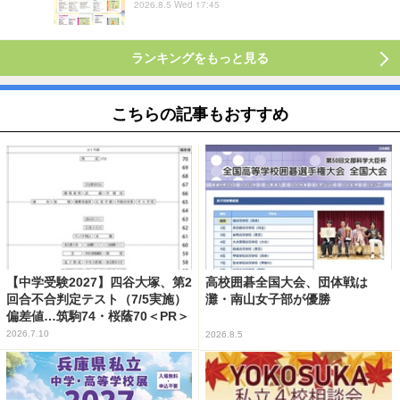
2026.8.5 Wed 17:45
ランキングをもっと見る
こちらの記事もおすすめ
【中学受験2027】四谷大塚、第2
高校囲碁全国大会、団体戦は
回合不合判定テスト（7/5実施）
灘・南山女子部が優勝
偏差値…筑駒74・桜蔭70＜PR＞
2026.7.10
2026.8.5