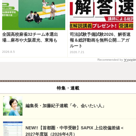
全国高校麻雀32チーム本選出
司法試験予備試験2026、解答速
場…麻布や大阪星光、東海も
報＆総評動画を無料公開…アガ
ルート
2026.8.5
2026.7.21
Recommended by
特集・連載
編集長・加藤紀子連載「今、会いたい人」
NEW!!【首都圏・中学受験】SAPIX 上位校偏差値＜
2027年度版（2026年4月）