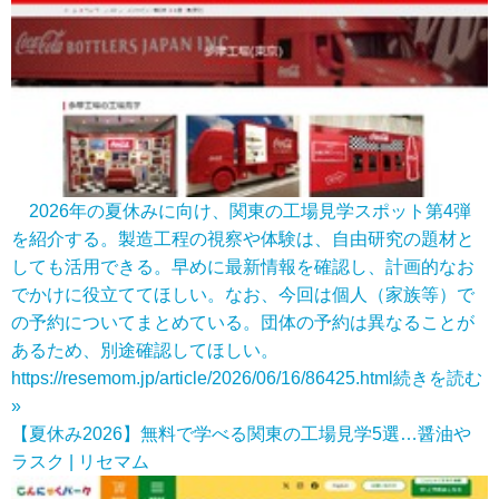
2026年の夏休みに向け、関東の工場見学スポット第4弾
を紹介する。製造工程の視察や体験は、自由研究の題材と
しても活用できる。早めに最新情報を確認し、計画的なお
でかけに役立ててほしい。なお、今回は個人（家族等）で
の予約についてまとめている。団体の予約は異なることが
あるため、別途確認してほしい。
https://resemom.jp/article/2026/06/16/86425.html
続きを読む
»
【夏休み2026】無料で学べる関東の工場見学5選…醤油や
ラスク | リセマム