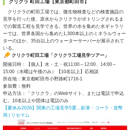
クリクラ 町田工場【東京都町田市】
クリクラの町田工場では、微生物検査などの検査施設の
見学を行った後、原水からクリクラがボトリングされるま
での製造工程を見学できる。世界の水を集めた水ギャラリ
ーでは、世界各国から集めた1,300本以上のミネラルウォー
ターのほか、35台以上のウォーターサーバーが展示されて
いる。
クリクラ町田工場「クリクラ工場見学ツアー」
開催日時：【個人】水・土・祝11:00～12:00、14:00～
15:00（水曜は午後のみ）【10名以上】応相談
所在地：東京都町田市小野路町1716-1
参加費：無料
申込方法：「クリクラ」のWebサイト、または電話で申込
む。10名以上や団体は電話のみ
【夏休み2026】関東の工場見学5選…鉛筆・コーラ・造幣
局 | リセマム