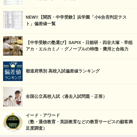
NEW!!【関西・中学受験】浜学園「小6合否判定テス
ト」偏差値一覧
【中学受験の塾選び】SAPIX・日能研・四谷大塚・早稲
アカ・エルカミノ・グノーブルの特徴・費用と合格力
都道府県別 高校入試偏差値ランキング
全国公立高校入試（過去入試問題・正答）
イード・アワード
（塾・通信教育・英語教育などの教育サービスの顧客満
足度調査）