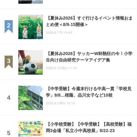
【夏休み2026】すぐ行けるイベント情報おま
とめ便＜8/9-15開催＞
2026.8.7 Fri 19:45
【夏休み2026】サッカーW杯熱狂の今！小学
生向け自由研究テーマアイデア集
2026.6.15 Mon 11:15
【中学受験】今週末行ける中高一貫「学校見
学」8/8…桜蔭、品川女子など10校
2026.8.3 Mon 10:15
【小学校受験】【中学受験】【高校受験】福
岡3会場「私立小中高校展」8/22-23