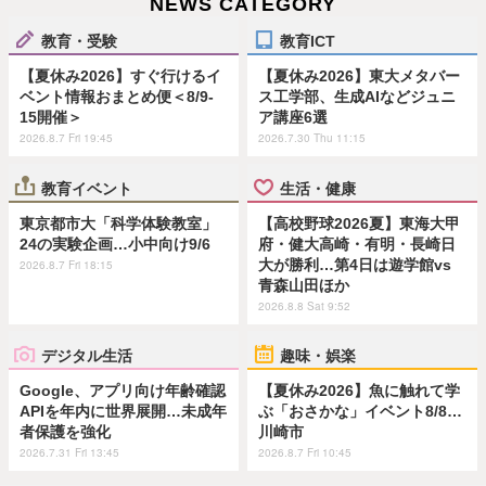
NEWS CATEGORY
教育・受験
教育ICT
【夏休み2026】すぐ行けるイ
【夏休み2026】東大メタバー
ベント情報おまとめ便＜8/9-
ス工学部、生成AIなどジュニ
15開催＞
ア講座6選
2026.8.7 Fri 19:45
2026.7.30 Thu 11:15
教育イベント
生活・健康
東京都市大「科学体験教室」
【高校野球2026夏】東海大甲
24の実験企画…小中向け9/6
府・健大高崎・有明・長崎日
大が勝利…第4日は遊学館vs
2026.8.7 Fri 18:15
青森山田ほか
2026.8.8 Sat 9:52
デジタル生活
趣味・娯楽
Google、アプリ向け年齢確認
【夏休み2026】魚に触れて学
APIを年内に世界展開…未成年
ぶ「おさかな」イベント8/8…
者保護を強化
川崎市
2026.7.31 Fri 13:45
2026.8.7 Fri 10:45