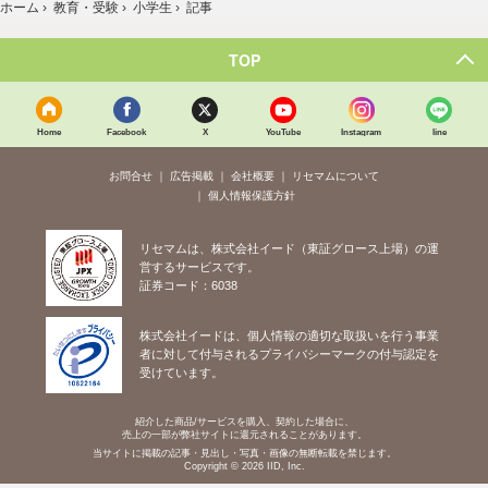
ホーム
›
教育・受験
›
小学生
›
記事
TOP
Home
Facebook
X
YouTube
Instagram
line
お問合せ
広告掲載
会社概要
リセマムについて
個人情報保護方針
リセマムは、株式会社イード（東証グロース上場）の運
営するサービスです。
証券コード：6038
株式会社イードは、個人情報の適切な取扱いを行う事業
者に対して付与されるプライバシーマークの付与認定を
受けています。
紹介した商品/サービスを購入、契約した場合に、
売上の一部が弊社サイトに還元されることがあります。
当サイトに掲載の記事・見出し・写真・画像の無断転載を禁じます。
Copyright © 2026 IID, Inc.