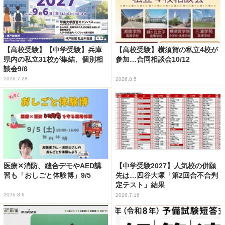
【高校受験】【中学受験】兵庫
【高校受験】横須賀の私立4校が
県内の私立31校が集結、個別相
参加…合同相談会10/12
談会9/6
2026.7.28
2026.8.5
医療✕消防、縫合デモやAED講
【中学受験2027】人気校の併願
習も「おしごと体験博」9/5
先は…四谷大塚「第2回合不合判
定テスト」結果
2026.8.6
2026.7.16