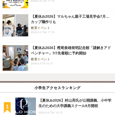
2026.6.9 Tue 17:15
【夏休み2026】マルちゃん親子工場見学会7月…
カップ麺作りも
教育イベント
2026.6.2 Tue 17:15
【夏休み2026】樫尾俊雄発明記念館「謎解きアド
ベンチャー」7/7先着順に予約開始
教育イベント
2026.6.5 Fri 10:15
小学生アクセスランキング
【夏休み2026】村山斉氏が公開講義、小中学
生のための大学講義スクール9月開校
2026.8.6 Thu 19:15