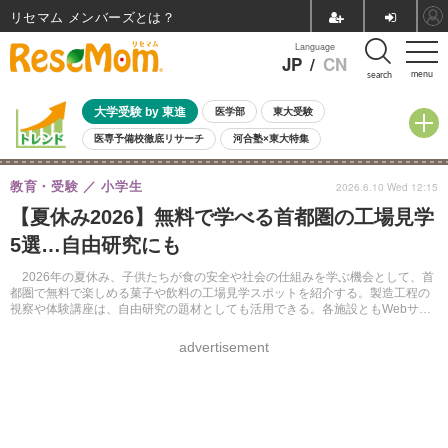
リセマム メンバーズ
Language
JP
/
CN
menu
search
大学受験 by 東進
医学部
東大受験
医専予備校徹底リサーチ
河合塾×東大特集
親子で考える大学選び
高校受験
中学受験
小学校受験
教育・受験
小学生
2026.6.10 Wed 12:15
共通テスト
夏休み
8月開催学校説明会・相談会
【夏休み2026】無料で学べる首都圏の工場見学
8月開催イベント・WS
全国公立高校 過去問
人気記事
5選…自由研究にも
自由研究教材（小学生向け）
自由研究教材（中学生向け）
ランキング
2026年の夏休み、子供たちが食の安全や社会の仕組みを学ぶ機会として、首
都圏で無料で楽しめる菓子や飲料の工場見学スポットを紹介する。製造工程の
視察や体験講座は、自由研究の題材としても活用できる。各施設ともWebサイ
トからの事前予約が必須となるため、早めに最新情報を確認し、計画的なおで
かけに役立ててほしい。
advertisement