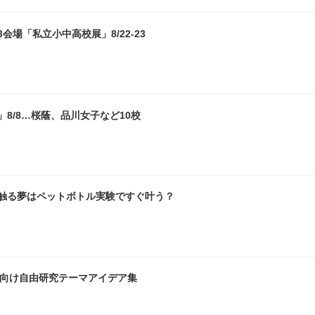
場「私立小中高校展」8/22-23
8/8…桜蔭、品川女子など10校
触る夢はペットボトル実験ですぐ叶う？
生向け自由研究テーマアイデア集