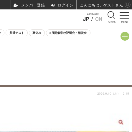
ログイン
こんにちは、ゲストさん
Language
JP
/
CN
menu
search
験
共通テスト
夏休み
8月開催学校説明会・相談会
2026.6.10（水） 12:15