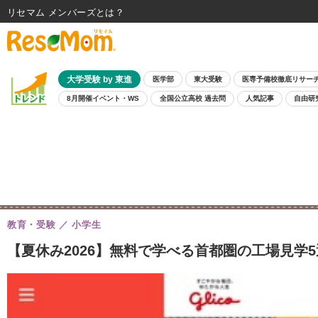
リセマム メンバーズ
大学受験 by 東進
医学部
東大受験
医専予備校徹底リサー
8月開催イベント・WS
全国公立高校 過去問
人気記事
自由研
教育・受験
小学生
【夏休み2026】無料で学べる首都圏の工場見学