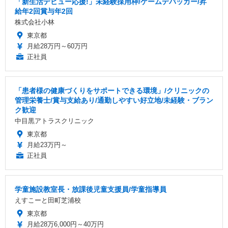
「新生活デビュー応援!」未経験採用枠/ゲームデバッカー/昇
給年2回賞与年2回
株式会社小林
東京都
月給28万円～60万円
正社員
「患者様の健康づくりをサポートできる環境」/クリニックの
管理栄養士/賞与支給あり/通勤しやすい好立地/未経験・ブラン
ク歓迎
中目黒アトラスクリニック
東京都
月給23万円～
正社員
学童施設教室長・放課後児童支援員/学童指導員
えすこーと田町芝浦校
東京都
月給28万6,000円～40万円