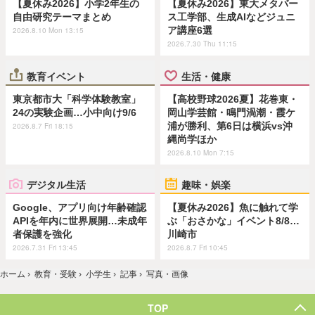
【夏休み2026】小学2年生の
【夏休み2026】東大メタバー
自由研究テーマまとめ
ス工学部、生成AIなどジュニ
ア講座6選
2026.8.10 Mon 13:15
2026.7.30 Thu 11:15
教育イベント
生活・健康
東京都市大「科学体験教室」
【高校野球2026夏】花巻東・
24の実験企画…小中向け9/6
岡山学芸館・鳴門渦潮・霞ケ
浦が勝利、第6日は横浜vs沖
2026.8.7 Fri 18:15
縄尚学ほか
2026.8.10 Mon 7:15
デジタル生活
趣味・娯楽
Google、アプリ向け年齢確認
【夏休み2026】魚に触れて学
APIを年内に世界展開…未成年
ぶ「おさかな」イベント8/8…
者保護を強化
川崎市
2026.7.31 Fri 13:45
2026.8.7 Fri 10:45
ホーム
›
教育・受験
›
小学生
›
記事
›
写真・画像
TOP