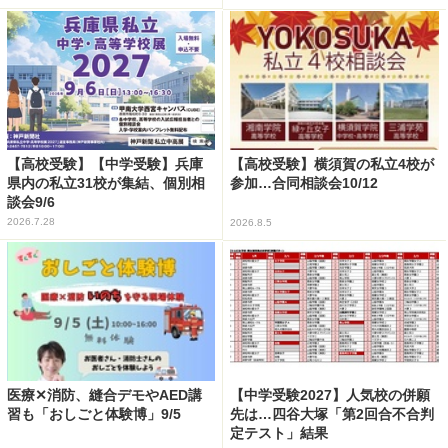
【高校受験】【中学受験】兵庫
【高校受験】横須賀の私立4校が
県内の私立31校が集結、個別相
参加…合同相談会10/12
談会9/6
2026.7.28
2026.8.5
医療✕消防、縫合デモやAED講
【中学受験2027】人気校の併願
習も「おしごと体験博」9/5
先は…四谷大塚「第2回合不合判
定テスト」結果