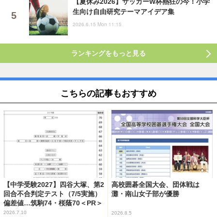
【夏休み2026】サッカーW杯熱狂の今！小学
生向け自由研究テーマアイデア集
2026.6.15 Mon 11:15
ランキングをもっと見る
こちらの記事もおすすめ
【中学受験2027】四谷大塚、第2
高校囲碁全国大会、団体戦は
回合不合判定テスト（7/5実施）
灘・南山女子部が優勝
偏差値…筑駒74・桜蔭70＜PR＞
2026.7.10
2026.8.5