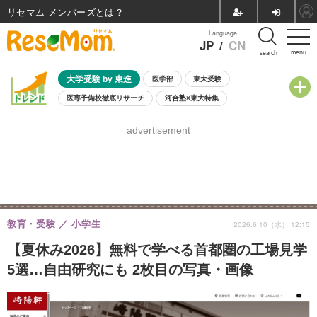
リセマム メンバーズ
Language
JP
/
CN
menu
search
大学受験 by 東進
医学部
東大受験
医専予備校徹底リサーチ
河合塾×東大特集
親子で考える大学選び
高校受験
中学受験
小学校受験
advertisement
共通テスト
夏休み
8月開催学校説明会・相談会
8月開催イベント・WS
全国公立高校 過去問
人気記事
自由研究教材（小学生向け）
自由研究教材（中学生向け）
ランキング
教育・受験
小学生
2026.6.10（水） 12:15
【夏休み2026】無料で学べる首都圏の工場見学
5選…自由研究にも 2枚目の写真・画像