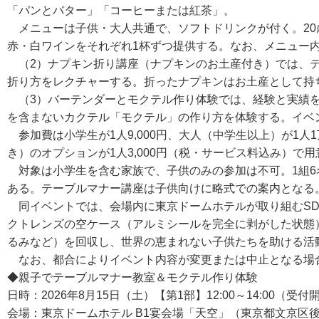
「パンとバター」「コーヒーまたは紅茶」。
メニューは子供・大人共通で、ソフトドリンクが付く。20
赤・白ワインをそれぞれ1杯ずつ提供する。なお、メニュー
（2）ナプキン折り講座（ナプキンのお土産付き）では、テ
折り方をレクチャーする。折ったナプキンはお土産として持
（3）バーテンダーとモクテル作り体験では、経験と実績を
を含まないカクテル「モクテル」の作り方を体験する。イベ
参加費は小学生が1人9,000円、大人（中学生以上）が1人
き）のオプションが1人3,000円（税・サービス料込み）で
対象は小学生を含む家族で、子供のみの参加は不可。1組6
ある。テーブルマナー講座は子供向けに略式での案内となる
同イベントでは、会場内に東京ドームホテルが取り組むSD
クトレンズの空ケース（アルミシールを完全に剥がした状態
るみなど）を回収し、世界の恵まれない子供たちを助ける活
なお、都合によりイベント内容が変更または中止となる場
◆親子でテーブルマナー教室＆モクテル作り体験
日時：2026年8月15日（土）【第1部】12:00～14:00（受付開始
会場：東京ドームホテル B1宴会場「天空」（東京都文京区後楽1