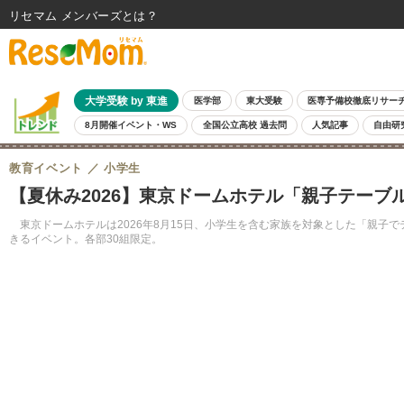
リセマム メンバーズ
大学受験 by 東進
医学部
東大受験
医専予備校徹底リサー
8月開催イベント・WS
全国公立高校 過去問
人気記事
自由研
教育イベント
小学生
【夏休み2026】東京ドームホテル「親子テーブル
東京ドームホテルは2026年8月15日、小学生を含む家族を対象とした「親子
きるイベント。各部30組限定。