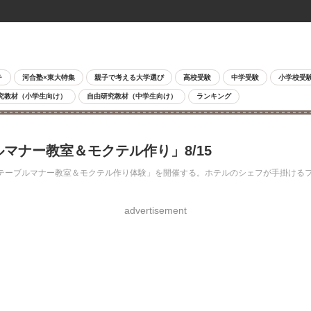
チ
河合塾×東大特集
親子で考える大学選び
高校受験
中学受験
小学校受
究教材（小学生向け）
自由研究教材（中学生向け）
ランキング
マナー教室＆モクテル作り」8/15
でテーブルマナー教室＆モクテル作り体験」を開催する。ホテルのシェフが手掛ける
advertisement