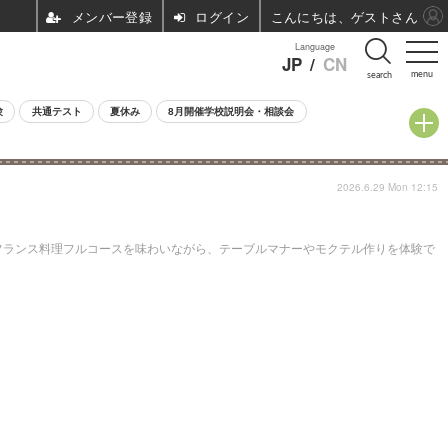
ログイン
こんにちは、ゲストさん
Language
JP
/
CN
menu
search
験
共通テスト
夏休み
8月開催学校説明会・相談会
2026.6.29 Mon 12:15
フランス料理フルコースを味わいながら、テーブルマナーやモクテル作りを体験で