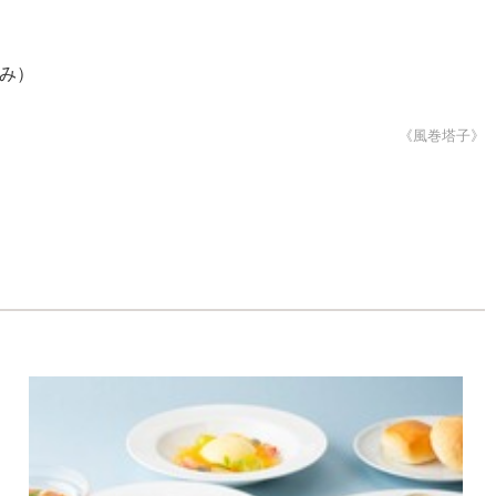
込み）
《風巻塔子》