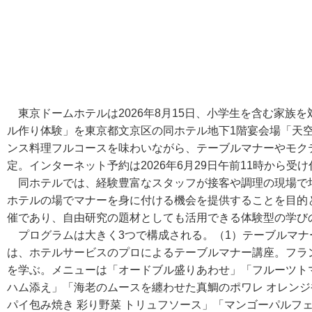
東京ドームホテルは2026年8月15日、小学生を含む家族
ル作り体験」を東京都文京区の同ホテル地下1階宴会場「天
ンス料理フルコースを味わいながら、テーブルマナーやモク
定。インターネット予約は2026年6月29日午前11時から受
同ホテルでは、経験豊富なスタッフが接客や調理の現場で
ホテルの場でマナーを身に付ける機会を提供することを目的
催であり、自由研究の題材としても活用できる体験型の学び
プログラムは大きく3つで構成される。（1）テーブルマナ
は、ホテルサービスのプロによるテーブルマナー講座。フラ
を学ぶ。メニューは「オードブル盛りあわせ」「フルーツト
ハム添え」「海老のムースを纏わせた真鯛のポワレ オレン
パイ包み焼き 彩り野菜 トリュフソース」「マンゴーパルフェ