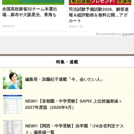
全国高校麻雀32チーム本選出
司法試験予備試験2026、解答速
場…麻布や大阪星光、東海も
報＆総評動画を無料公開…アガ
ルート
2026.8.5
2026.7.21
Recommended by
特集・連載
編集長・加藤紀子連載「今、会いたい人」
NEW!!【首都圏・中学受験】SAPIX 上位校偏差値＜
2027年度版（2026年4月）
NEW!!【関西・中学受験】浜学園「小6合否判定テス
ト」偏差値一覧