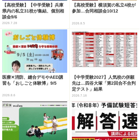
【高校受験】【中学受験】兵庫
【高校受験】横須賀の私立4校が
県内の私立31校が集結、個別相
参加…合同相談会10/12
談会9/6
2026.7.28
2026.8.5
医療✕消防、縫合デモやAED講
【中学受験2027】人気校の併願
習も「おしごと体験博」9/5
先は…四谷大塚「第2回合不合判
定テスト」結果
2026.8.6
2026.7.16