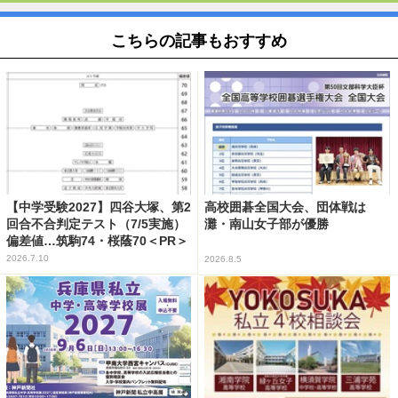
こちらの記事もおすすめ
【中学受験2027】四谷大塚、第2
高校囲碁全国大会、団体戦は
回合不合判定テスト（7/5実施）
灘・南山女子部が優勝
偏差値…筑駒74・桜蔭70＜PR＞
2026.7.10
2026.8.5