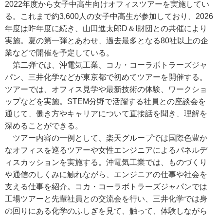
2022年度から女子中高生向けオフィスツアーを実施してい
る。これまで約3,600人の女子中高生が参加しており、2026
年度は昨年度に続き、山田進太郎D＆I財団との共催により
実施。夏の第一弾とあわせ、過去最多となる80社以上の企
業などで開催を予定している。
第二弾では、沖電気工業、コカ・コーラボトラーズジャ
パン、三井化学などが東京都で初めてツアーを開催する。
ツアーでは、オフィス見学や最新技術の体験、ワークショ
ップなどを実施。STEM分野で活躍する社員との座談会を
通じて、働き方やキャリアについて直接話を聞き、理解を
深めることができる。
ツアー内容の一例として、楽天グループでは国際色豊か
なオフィスを巡るツアーや女性エンジニアによるパネルデ
ィスカッションを実施する。沖電気工業では、ものづくり
や通信のしくみに触れながら、エンジニアの仕事や社会を
支える仕事を紹介。コカ・コーラボトラーズジャパンでは
工場ツアーと先輩社員との交流会を行い、三井化学では身
の回りにある化学のふしぎを見て、触って、体験しながら