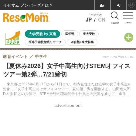
リセマム メンバーズ
Language
JP
/
CN
menu
search
大学受験 by 東進
医学部
東大受験
医専予備校徹底リサーチ
河合塾×東大特集
親子で考える大学選び
高校受験
中学受験
小学校受験
教育イベント
中学生
2026.6.29 Mon 12:45
共通テスト
夏休み
8月開催学校説明会・相談会
【夏休み2026】女子中高生向けSTEMオフィス
8月開催イベント・WS
全国公立高校 過去問
人気記事
ツアー第2弾…7/21締切
自由研究教材（小学生向け）
自由研究教材（中学生向け）
ランキング
東京都は2026年8月17日から31日まで、都内在住または在学の女子中高生を
対象に「女子中高生向けオフィスツアー」夏の第二弾を開催する。山田進太郎
D＆I財団との共催で、STEM分野の職場見学や社員との交流を通じて、進路選
択を考える機会を提供する。応募締切は7月21日正午。
advertisement