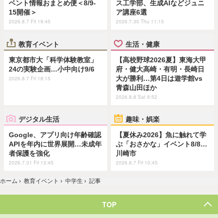
ベント情報おまとめ便＜8/9-
ス工学部、生成AIなどジュニ
15開催＞
ア講座6選
2026.8.7 Fri 19:45
2026.7.30 Thu 11:15
教育イベント
生活・健康
東京都市大「科学体験教室」
【高校野球2026夏】東海大甲
24の実験企画…小中向け9/6
府・健大高崎・有明・長崎日
大が勝利…第4日は遊学館vs
2026.8.7 Fri 18:15
青森山田ほか
2026.8.8 Sat 9:52
デジタル生活
趣味・娯楽
Google、アプリ向け年齢確認
【夏休み2026】魚に触れて学
APIを年内に世界展開…未成年
ぶ「おさかな」イベント8/8…
者保護を強化
川崎市
2026.7.31 Fri 13:45
2026.8.7 Fri 10:45
ホーム
›
教育イベント
›
中学生
›
記事
TOP