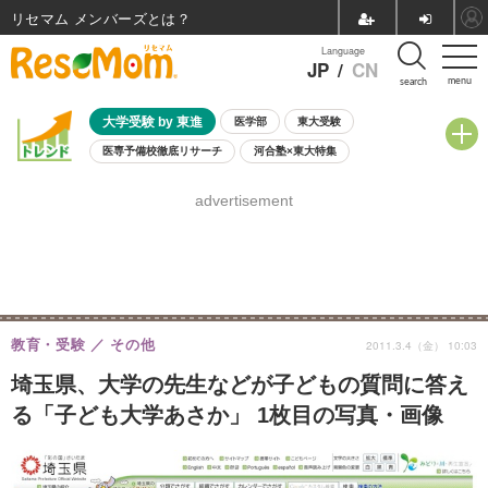
リセマム メンバーズ
Language
JP
/
CN
menu
search
大学受験 by 東進
医学部
東大受験
医専予備校徹底リサーチ
河合塾×東大特集
親子で考える大学選び
高校受験
中学受験
小学校受験
advertisement
共通テスト
夏休み
8月開催学校説明会・相談会
8月開催イベント・WS
全国公立高校 過去問
人気記事
自由研究教材（小学生向け）
自由研究教材（中学生向け）
ランキング
教育・受験
その他
2011.3.4（金） 10:03
埼玉県、大学の先生などが子どもの質問に答え
る「子ども大学あさか」 1枚目の写真・画像