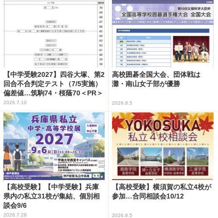
【中学受験2027】四谷大塚、第2
高校囲碁全国大会、団体戦は
回合不合判定テスト（7/5実施）
灘・南山女子部が優勝
偏差値…筑駒74・桜蔭70＜PR＞
2026.7.10
2026.8.5
【高校受験】【中学受験】兵庫
【高校受験】横須賀の私立4校が
県内の私立31校が集結、個別相
参加…合同相談会10/12
談会9/6
2026.7.28
2026.8.5