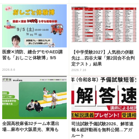
医療✕消防、縫合デモやAED講
【中学受験2027】人気校の併願
習も「おしごと体験博」9/5
先は…四谷大塚「第2回合不合判
定テスト」結果
2026.8.6
2026.7.16
全国高校麻雀32チーム本選出
司法試験予備試験2026、解答速
場…麻布や大阪星光、東海も
報＆総評動画を無料公開…アガ
ルート