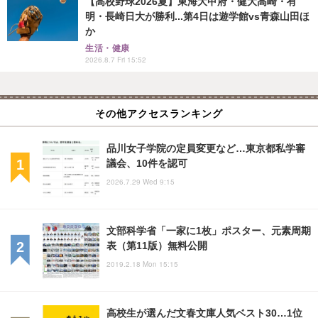
【高校野球2026夏】東海大甲府・健大高崎・有
明・長崎日大が勝利...第4日は遊学館vs青森山田ほ
か
生活・健康
2026.8.7 Fri 15:52
その他アクセスランキング
品川女子学院の定員変更など…東京都私学審
議会、10件を認可
2026.7.29 Wed 9:15
文部科学省「一家に1枚」ポスター、元素周期
表（第11版）無料公開
2019.2.18 Mon 15:15
高校生が選んだ文春文庫人気ベスト30…1位