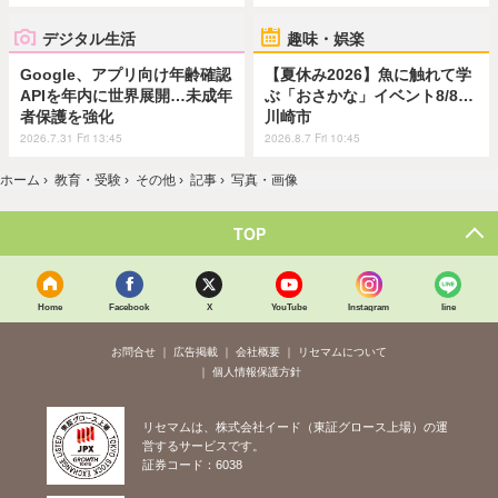
デジタル生活
趣味・娯楽
Google、アプリ向け年齢確認
【夏休み2026】魚に触れて学
APIを年内に世界展開…未成年
ぶ「おさかな」イベント8/8…
者保護を強化
川崎市
2026.7.31 Fri 13:45
2026.8.7 Fri 10:45
ホーム
›
教育・受験
›
その他
›
記事
›
写真・画像
TOP
Home
Facebook
X
YouTube
Instagram
line
お問合せ
広告掲載
会社概要
リセマムについて
個人情報保護方針
リセマムは、株式会社イード（東証グロース上場）の運
営するサービスです。
証券コード：6038