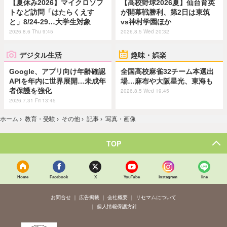
【夏休み2026】マイクロソフ
【高校野球2026夏】仙台育英
トなど訪問「はたらくえす
が開幕戦勝利、第2日は東筑
と」8/24-29…大学生対象
vs神村学園ほか
2026.8.6 Thu 9:45
2026.8.5 Wed 20:32
デジタル生活
趣味・娯楽
Google、アプリ向け年齢確認
全国高校麻雀32チーム本選出
APIを年内に世界展開…未成年
場…麻布や大阪星光、東海も
者保護を強化
2026.8.5 Wed 19:45
2026.7.31 Fri 13:45
ホーム
›
教育・受験
›
その他
›
記事
›
写真・画像
TOP
Home
Facebook
X
YouTube
Instagram
line
お問合せ
広告掲載
会社概要
リセマムについて
個人情報保護方針