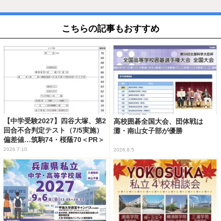
こちらの記事もおすすめ
【中学受験2027】四谷大塚、第2
高校囲碁全国大会、団体戦は
回合不合判定テスト（7/5実施）
灘・南山女子部が優勝
偏差値…筑駒74・桜蔭70＜PR＞
2026.7.10
2026.8.5