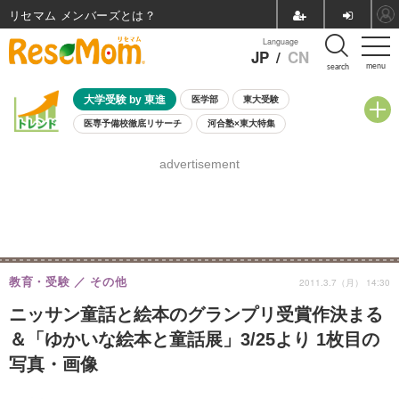
リセマム メンバーズ
Language
JP
/
CN
menu
search
大学受験 by 東進
医学部
東大受験
医専予備校徹底リサーチ
河合塾×東大特集
親子で考える大学選び
高校受験
中学受験
小学校受験
advertisement
共通テスト
夏休み
8月開催学校説明会・相談会
8月開催イベント・WS
全国公立高校 過去問
人気記事
自由研究教材（小学生向け）
自由研究教材（中学生向け）
ランキング
教育・受験
その他
2011.3.7（月） 14:30
ニッサン童話と絵本のグランプリ受賞作決まる
＆「ゆかいな絵本と童話展」3/25より 1枚目の
写真・画像