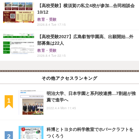
【高校受験】横須賀の私立4校が参加...合同相談会
10/12
教育・受験
2026.8.4 Tue 17:15
【高校受験2027】広島叡智学園高、出願開始...外
部募集は22人
教育・受験
2026.8.4 Tue 22:15
その他アクセスランキング
明治大学、日本学園と系列校連携…7割超が推
薦で進学へ
2022.4.4 Mon 11:45
科博とトヨタの科学教室でホバークラフトを
つくろう