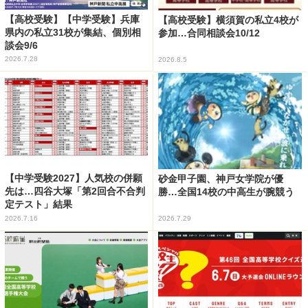
【高校受験】【中学受験】兵庫
【高校受験】横須賀の私立4校が
県内の私立31校が集結、個別相
参加…合同相談会10/12
談会9/6
2026.7.28
2026.8.5
【中学受験2027】人気校の併願
砂金甲子園、神戸女学院が優
先は…四谷大塚「第2回合不合判
勝…全国14校の中高生が腕競う
定テスト」結果
2026.7.16
2026.7.29